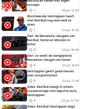
Red Bull en Ferrari met eigen
concept
25 jul. 12:40
1
Worstelende Verstappen heeft
met Red Bull nog veel werk te
doen
24 jul. 19:25
1
Zien: de Macarena-vleugels van
Red Bull, Ferrari en McLaren in
actie!
24 jul. 18:45
0
Zien: zo werkt de aangepaste
Macarena-vleugel van Ferrari
23 jul. 19:00
3
Verstappen geeft goed nieuws
over competitiviteit
23 jul. 17:45
0
Video: Red Bull slaagt in ultiem
huzarenstukje met kapotte auto
Verstappen
22 jul. 07:30
0
Video: Red Bull Verstappen krijgt