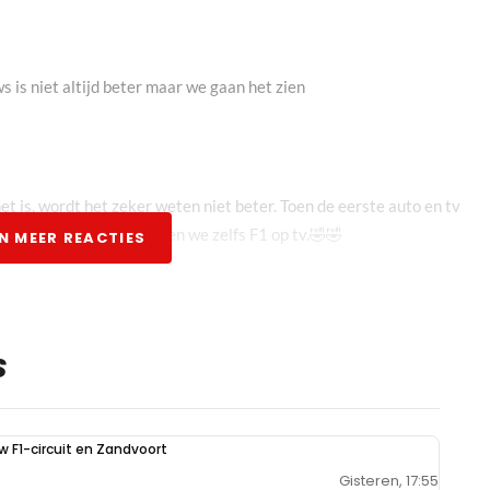
s is niet altijd beter maar we gaan het zien
het is, wordt het zeker weten niet beter. Toen de eerste auto en tv
n ook bang. En nu kijken we zelfs F1 op tv.🤣🤣
N MEER REACTIES
oef niet elke race te horen, dat de DRS open klapt als je binnen 1
S
ok als dat een achterblijver is, die op een ronde gezet gaat
sioneel commentaar. Geen commentaar voor leken.
uw F1-circuit en Zandvoort
Gisteren, 17:55