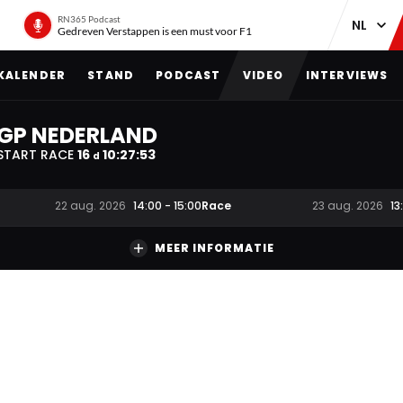
RN365 Podcast
Gedreven Verstappen is een must voor F1
KALENDER
STAND
PODCAST
VIDEO
INTERVIEWS
GP NEDERLAND
START RACE
16
10
:
27
:
52
d
Race
22 aug. 2026
14:00
-
15:00
23 aug. 2026
13
MEER INFORMATIE