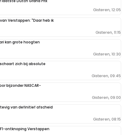
r laatste Dutch Grand Prix
k. dat vind ik heel erg belangrijk.
Gisteren, 12:05
 van Verstappen: "Daar heb ik
Gisteren, 11:15
ring ook goed in dit geval.
ari kan grote hoogten
Gisteren, 10:30
schaart zich bij absolute
 aan de kant schuiven. En ik denk dat Stephane Cox het best wel
Gisteren, 09:45
ff komt ze er wel. Bij rtlautowereld vond ik haar best wel goed
oor bijzonder NASCAR-
Gisteren, 09:00
evig van definitief afscheid
 ook niet aan de kant geschoven worden. Suffie 🤣🤣
Gisteren, 08:15
e F1-ontknoping Verstappen