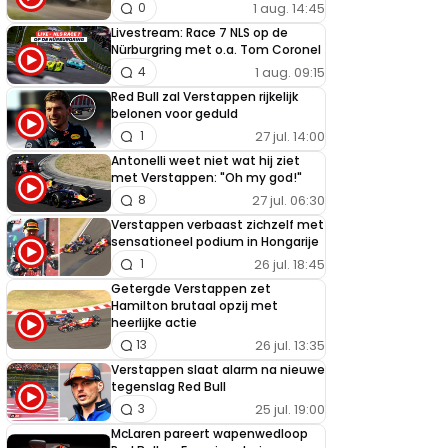
1 aug. 14:45
0
Livestream: Race 7 NLS op de
Nürburgring met o.a. Tom Coronel
1 aug. 09:15
4
Red Bull zal Verstappen rijkelijk
belonen voor geduld
27 jul. 14:00
1
Antonelli weet niet wat hij ziet
met Verstappen: "Oh my god!"
27 jul. 06:30
8
Verstappen verbaast zichzelf met
sensationeel podium in Hongarije
26 jul. 18:45
1
Getergde Verstappen zet
Hamilton brutaal opzij met
heerlijke actie
26 jul. 13:35
13
Verstappen slaat alarm na nieuwe
tegenslag Red Bull
25 jul. 19:00
3
McLaren pareert wapenwedloop