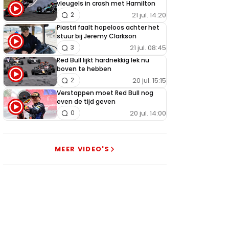
vleugels in crash met Hamilton
21 jul. 14:20
2
Piastri faalt hopeloos achter het
stuur bij Jeremy Clarkson
21 jul. 08:45
3
Red Bull lijkt hardnekkig lek nu
boven te hebben
20 jul. 15:15
2
Verstappen moet Red Bull nog
even de tijd geven
20 jul. 14:00
0
MEER VIDEO'S