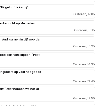
Hij geloofde in mij"
t geleidelijk moeten doen en amber denk er te gemakkelijk over
Gisteren, 17:05
erd in jacht op Mercedes
Gisteren, 16:15
 twee, geen uitstraling en wat een domme opmerking over de
 Audi samen in vijf woorden
Gisteren, 15:25
oefkaart Verstappen: "Past
Gisteren, 14:35
ilingrecord op voor het goede
 commentaar is de bijzaak het gaat om de races.
Gisteren, 13:45
pen: "Daar hebben we het al
Gisteren, 12:55
r niet zo belangrijk is. Nou ik heb nieuws voor je. volgend jaar