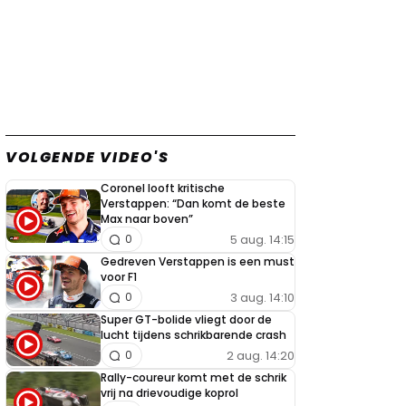
VOLGENDE VIDEO'S
Coronel looft kritische
Verstappen: “Dan komt de beste
Max naar boven”
5 aug. 14:15
0
Gedreven Verstappen is een must
voor F1
3 aug. 14:10
0
Super GT-bolide vliegt door de
lucht tijdens schrikbarende crash
2 aug. 14:20
0
Rally-coureur komt met de schrik
vrij na drievoudige koprol