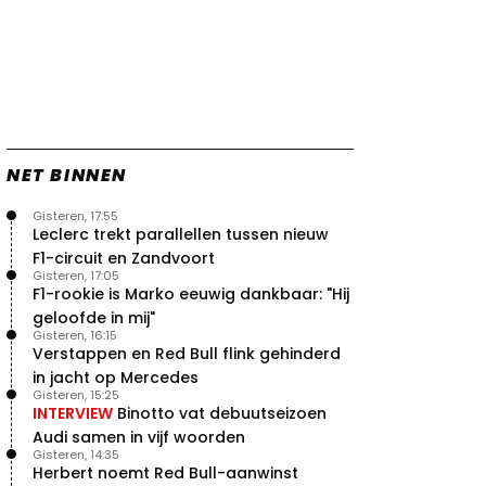
NET BINNEN
Gisteren, 17:55
Leclerc trekt parallellen tussen nieuw
F1-circuit en Zandvoort
Gisteren, 17:05
F1-rookie is Marko eeuwig dankbaar: "Hij
geloofde in mij"
Gisteren, 16:15
Verstappen en Red Bull flink gehinderd
in jacht op Mercedes
Gisteren, 15:25
INTERVIEW
Binotto vat debuutseizoen
Audi samen in vijf woorden
Gisteren, 14:35
Herbert noemt Red Bull-aanwinst