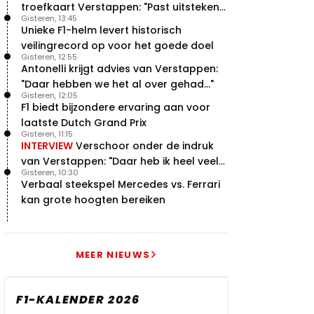
troefkaart Verstappen: "Past uitstekend
Gisteren, 13:45
bij Red Bull"
Unieke F1-helm levert historisch
veilingrecord op voor het goede doel
Gisteren, 12:55
Antonelli krijgt advies van Verstappen:
"Daar hebben we het al over gehad..."
Gisteren, 12:05
F1 biedt bijzondere ervaring aan voor
laatste Dutch Grand Prix
Gisteren, 11:15
INTERVIEW
Verschoor onder de indruk
van Verstappen: "Daar heb ik heel veel
Gisteren, 10:30
respect voor"
Verbaal steekspel Mercedes vs. Ferrari
kan grote hoogten bereiken
MEER NIEUWS
F1-KALENDER 2026