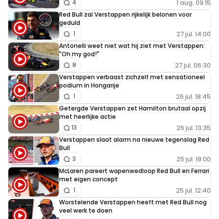
1 aug. 09:15
4
Red Bull zal Verstappen rijkelijk belonen voor
geduld
27 jul. 14:00
1
Antonelli weet niet wat hij ziet met Verstappen:
"Oh my god!"
27 jul. 06:30
8
Verstappen verbaast zichzelf met sensationeel
podium in Hongarije
26 jul. 18:45
1
Getergde Verstappen zet Hamilton brutaal opzij
met heerlijke actie
26 jul. 13:35
13
Verstappen slaat alarm na nieuwe tegenslag Red
Bull
25 jul. 19:00
3
McLaren pareert wapenwedloop Red Bull en Ferrari
met eigen concept
25 jul. 12:40
1
Worstelende Verstappen heeft met Red Bull nog
veel werk te doen