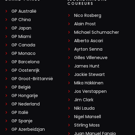
COUREURS
GP Australië
Nico Rosberg
GP China
Alain Prost
GP Japan
Michael Schumacher
GP Miami
Alberto Ascari
GP Canada
Ayrton Senna
GP Monaco
Gilles Villeneuve
GP Barcelona
James Hunt
GP Oostenrijk
Jackie Stewart
GP Groot-Brittannië
Mika Häkkinen
GP België
Jos Verstappen
GP Hongarije
Jim Clark
GP Nederland
Niki Lauda
GP Italië
Nigel Mansell
GP Spanje
Stirling Moss
GP Azerbeidzjan
Juan Manuel Fangio