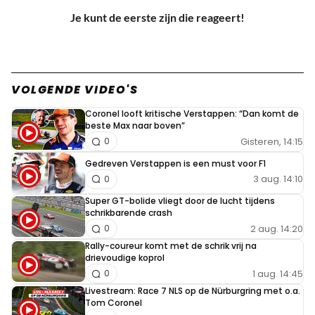
Je kunt de eerste zijn die reageert!
VOLGENDE VIDEO'S
Coronel looft kritische Verstappen: “Dan komt de
beste Max naar boven”
Gisteren, 14:15
0
Gedreven Verstappen is een must voor F1
3 aug. 14:10
0
Super GT-bolide vliegt door de lucht tijdens
schrikbarende crash
2 aug. 14:20
0
Rally-coureur komt met de schrik vrij na
drievoudige koprol
1 aug. 14:45
0
Livestream: Race 7 NLS op de Nürburgring met o.a.
Tom Coronel