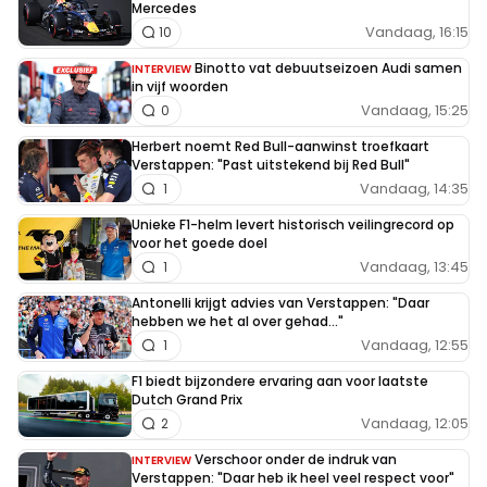
Mercedes
Vandaag, 16:15
10
Binotto vat debuutseizoen Audi samen
INTERVIEW
in vijf woorden
Vandaag, 15:25
0
Herbert noemt Red Bull-aanwinst troefkaart
Verstappen: "Past uitstekend bij Red Bull"
Vandaag, 14:35
1
Unieke F1-helm levert historisch veilingrecord op
voor het goede doel
Vandaag, 13:45
1
Antonelli krijgt advies van Verstappen: "Daar
hebben we het al over gehad..."
Vandaag, 12:55
1
F1 biedt bijzondere ervaring aan voor laatste
Dutch Grand Prix
Vandaag, 12:05
2
Verschoor onder de indruk van
INTERVIEW
Verstappen: "Daar heb ik heel veel respect voor"