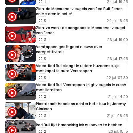
24 jul. 19:25
1
Zien: de Macarena-vleugels van Red Bull, Ferrari
en McLaren in actie!
24 jul. 18:45
0
Zien: zo werkt de aangepaste Macarena-vleugel
van Ferrari
23 jul. 19:00
3
Verstappen geeft goed nieuws over
competitiviteit
23 jul. 17:45
0
Video: Red Bull slaagt in ultiem huzarenstukje
met kapotte auto Verstappen
22 jul. 07:30
0
Video: Red Bull Verstappen krijgt vleugels in crash
met Hamilton
21 jul. 14:20
2
Piastri faalt hopeloos achter het stuur bij Jeremy
Clarkson
21 jul. 08:45
3
Red Bull lijkt hardnekkig lek nu boven te hebben
20 jul. 15:15
2