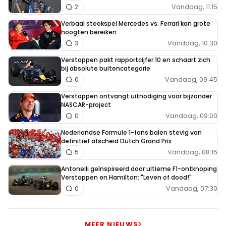
Vandaag, 11:15
2
Verbaal steekspel Mercedes vs. Ferrari kan grote
hoogten bereiken
Vandaag, 10:30
3
Verstappen pakt rapportcijfer 10 en schaart zich
bij absolute buitencategorie
Vandaag, 09:45
0
Verstappen ontvangt uitnodiging voor bijzonder
NASCAR-project
Vandaag, 09:00
0
Nederlandse Formule 1-fans balen stevig van
definitief afscheid Dutch Grand Prix
Vandaag, 08:15
5
Antonelli geïnspireerd door ultieme F1-ontknoping
Verstappen en Hamilton: "Leven of dood!"
Vandaag, 07:30
0
MEER NIEUWS