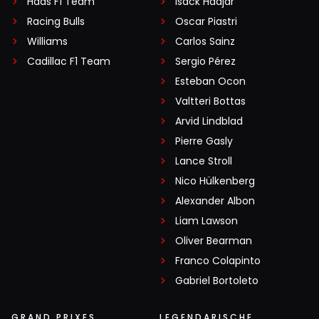
Haas F1 Team
Isack Hadjar
Racing Bulls
Oscar Piastri
Williams
Carlos Sainz
Cadillac F1 Team
Sergio Pérez
Esteban Ocon
Valtteri Bottas
Arvid Lindblad
Pierre Gasly
Lance Stroll
Nico Hülkenberg
Alexander Albon
Liam Lawson
Oliver Bearman
Franco Colapinto
Gabriel Bortoleto
GRAND PRIXES
LEGENDARISCHE