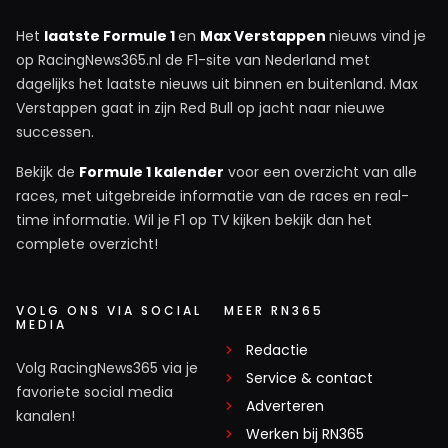
Het
laatste Formule 1
en
Max Verstappen
nieuws vind je
op RacingNews365.nl de F1-site van Nederland met
dagelijks het laatste nieuws uit binnen en buitenland. Max
Verstappen gaat in zijn Red Bull op jacht naar nieuwe
successen.
Bekijk de
Formule 1 kalender
voor een overzicht van alle
races, met uitgebreide informatie van de races en real-
time informatie. Wil je F1 op TV kijken bekijk dan het
complete overzicht!
VOLG ONS VIA SOCIAL
MEER RN365
MEDIA
Redactie
Volg RacingNews365 via je
Service & contact
favoriete social media
Adverteren
kanalen!
Werken bij RN365