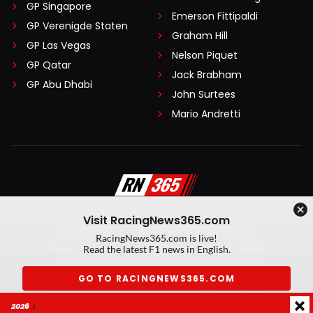
GP Singapore
Emerson Fittipaldi
GP Verenigde Staten
Graham Hill
GP Las Vegas
Nelson Piquet
GP Qatar
Jack Brabham
GP Abu Dhabi
John Surtees
Mario Andretti
Visit RacingNews365.com
Disclaimer
Algemene voorwaarden
RacingNews365.com is live!
Privacy Policy
Created by On Your Marks
Read the latest F1 news in English.
Privacy manager
Kansspeluitingen
GO TO RACINGNEWS365.COM
© 2026 RacingNews365. Alle rechten voorbehouden
2026
Don't show again