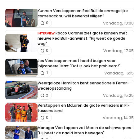
Kunnen Verstappen en Red Bull de onmogelijke
comeback nu wél bewerkstelligen?
Vandaag, 18:00
0
Rocco Coronel ziet grote kansen met
INTERVIEW
nieuwe Red Bull-aanwinst: "Hij weet de goede
weg"
Vandaag, 17:05
0
Jos Verstappen moet hoofd buigen voor
'bijzondere' Max: "Dat is ook het probleem!"
Vandaag, 16:15
1
Weergaloze Hamilton kent sensationele Ferrari-
wederopstanding
Vandaag, 15:25
2
Verstappen en McLaren de grote verliezers in F1-
tussenstand
Vandaag, 14:35
0
Manager Verstappen zet Max in de schijnwerpers:
"Hij heeft de naald laten bewegen"