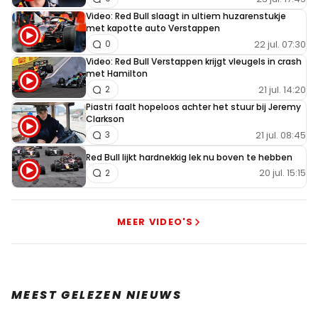
Video: Red Bull slaagt in ultiem huzarenstukje
met kapotte auto Verstappen
22 jul. 07:30
0
Video: Red Bull Verstappen krijgt vleugels in crash
met Hamilton
21 jul. 14:20
2
Piastri faalt hopeloos achter het stuur bij Jeremy
Clarkson
21 jul. 08:45
3
Red Bull lijkt hardnekkig lek nu boven te hebben
20 jul. 15:15
2
MEER VIDEO'S
MEEST GELEZEN NIEUWS