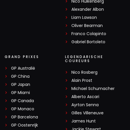
Nico Hülkenberg
Alexander Albon
Liam Lawson
Oliver Bearman
Franco Colapinto
Gabriel Bortoleto
GRAND PRIXES
LEGENDARISCHE
COUREURS
GP Australië
Nico Rosberg
GP China
Alain Prost
GP Japan
Michael Schumacher
GP Miami
Alberto Ascari
GP Canada
Ayrton Senna
GP Monaco
Gilles Villeneuve
GP Barcelona
James Hunt
GP Oostenrijk
Jackie Stewart