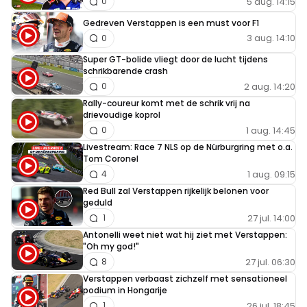
5 aug. 14:15
0
Gedreven Verstappen is een must voor F1
3 aug. 14:10
0
Super GT-bolide vliegt door de lucht tijdens
schrikbarende crash
2 aug. 14:20
0
Rally-coureur komt met de schrik vrij na
drievoudige koprol
1 aug. 14:45
0
Livestream: Race 7 NLS op de Nürburgring met o.a.
Tom Coronel
1 aug. 09:15
4
Red Bull zal Verstappen rijkelijk belonen voor
geduld
27 jul. 14:00
1
Antonelli weet niet wat hij ziet met Verstappen:
"Oh my god!"
27 jul. 06:30
8
Verstappen verbaast zichzelf met sensationeel
podium in Hongarije
26 jul. 18:45
1