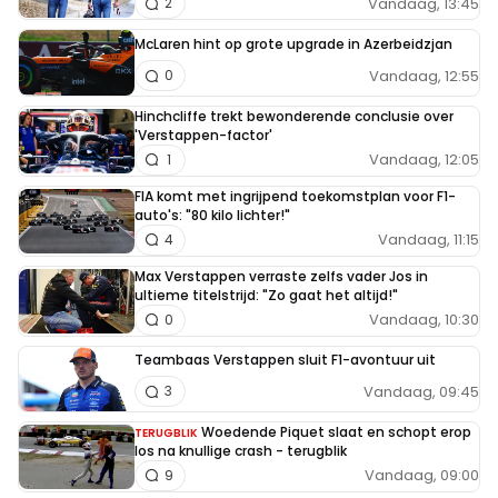
Vandaag, 13:45
2
McLaren hint op grote upgrade in Azerbeidzjan
Vandaag, 12:55
0
Hinchcliffe trekt bewonderende conclusie over
'Verstappen-factor'
Vandaag, 12:05
1
FIA komt met ingrijpend toekomstplan voor F1-
auto's: "80 kilo lichter!"
Vandaag, 11:15
4
Max Verstappen verraste zelfs vader Jos in
ultieme titelstrijd: "Zo gaat het altijd!"
Vandaag, 10:30
0
Teambaas Verstappen sluit F1-avontuur uit
Vandaag, 09:45
3
Woedende Piquet slaat en schopt erop
TERUGBLIK
los na knullige crash - terugblik
Vandaag, 09:00
9