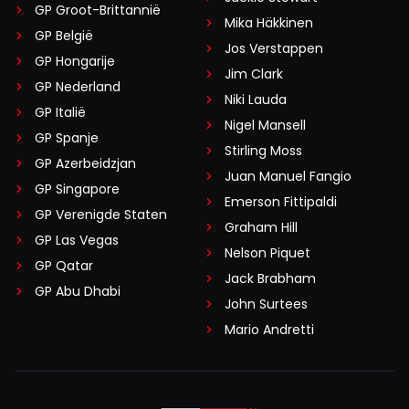
GP Groot-Brittannië
Mika Häkkinen
GP België
Jos Verstappen
GP Hongarije
Jim Clark
GP Nederland
Niki Lauda
GP Italië
Nigel Mansell
GP Spanje
Stirling Moss
GP Azerbeidzjan
Juan Manuel Fangio
GP Singapore
Emerson Fittipaldi
GP Verenigde Staten
Graham Hill
GP Las Vegas
Nelson Piquet
GP Qatar
Jack Brabham
GP Abu Dhabi
John Surtees
Mario Andretti