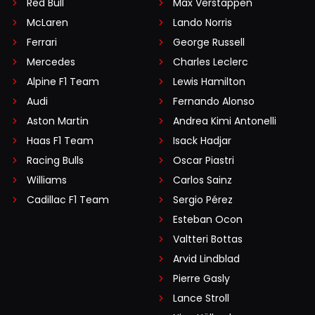
Red Bull
Max Verstappen
McLaren
Lando Norris
Ferrari
George Russell
Mercedes
Charles Leclerc
Alpine F1 Team
Lewis Hamilton
Audi
Fernando Alonso
Aston Martin
Andrea Kimi Antonelli
Haas F1 Team
Isack Hadjar
Racing Bulls
Oscar Piastri
Williams
Carlos Sainz
Cadillac F1 Team
Sergio Pérez
Esteban Ocon
Valtteri Bottas
Arvid Lindblad
Pierre Gasly
Lance Stroll