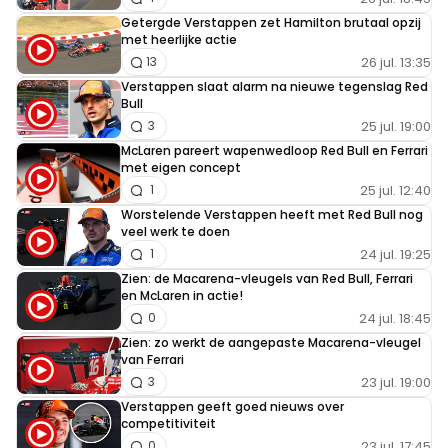
Getergde Verstappen zet Hamilton brutaal opzij
met heerlijke actie
26 jul. 13:35
13
Verstappen slaat alarm na nieuwe tegenslag Red
Bull
25 jul. 19:00
3
McLaren pareert wapenwedloop Red Bull en Ferrari
met eigen concept
25 jul. 12:40
1
Worstelende Verstappen heeft met Red Bull nog
veel werk te doen
24 jul. 19:25
1
Zien: de Macarena-vleugels van Red Bull, Ferrari
en McLaren in actie!
24 jul. 18:45
0
Zien: zo werkt de aangepaste Macarena-vleugel
van Ferrari
23 jul. 19:00
3
Verstappen geeft goed nieuws over
competitiviteit
23 jul. 17:45
0