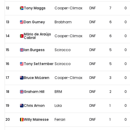
12
Tony Maggs
Cooper-Climax
DNF
7
0
13
Dan Gurney
Brabham
DNF
6
0
Mário de Araújo
14
Cooper-Climax
DNF
6
0
Cabral
15
Ian Burgess
Scirocco
DNF
5
0
16
Tony Settember
Scirocco
DNF
5
0
17
Bruce McLaren
Cooper-Climax
DNF
3
0
18
Graham Hill
BRM
DNF
2
0
19
Chris Amon
Lola
DNF
1
0
20
Willy Mairesse
Ferrari
DNF
1
0