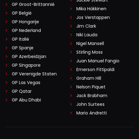
Jackie Stewart
GP Groot-Brittannië
Mika Häkkinen
GP België
Jos Verstappen
GP Hongarije
Jim Clark
GP Nederland
Niki Lauda
GP Italië
Nigel Mansell
GP Spanje
Stirling Moss
GP Azerbeidzjan
Juan Manuel Fangio
GP Singapore
Emerson Fittipaldi
GP Verenigde Staten
Graham Hill
GP Las Vegas
Nelson Piquet
GP Qatar
Jack Brabham
GP Abu Dhabi
John Surtees
Mario Andretti