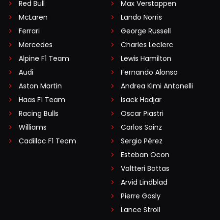
Red Bull
Max Verstappen
McLaren
Lando Norris
Ferrari
George Russell
Mercedes
Charles Leclerc
Alpine F1 Team
Lewis Hamilton
Audi
Fernando Alonso
Aston Martin
Andrea Kimi Antonelli
Haas F1 Team
Isack Hadjar
Racing Bulls
Oscar Piastri
Williams
Carlos Sainz
Cadillac F1 Team
Sergio Pérez
Esteban Ocon
Valtteri Bottas
Arvid Lindblad
Pierre Gasly
Lance Stroll