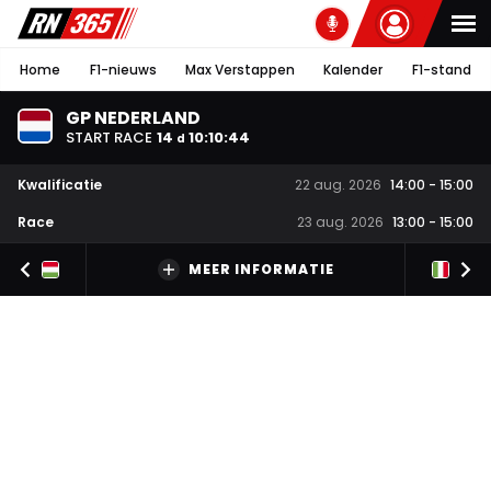
Home
F1-nieuws
Max Verstappen
Kalender
F1-stand
GP NEDERLAND
START RACE
14
10
:
10
:
44
d
Kwalificatie
22 aug. 2026
14:00
-
15:00
Race
23 aug. 2026
13:00
-
15:00
MEER INFORMATIE