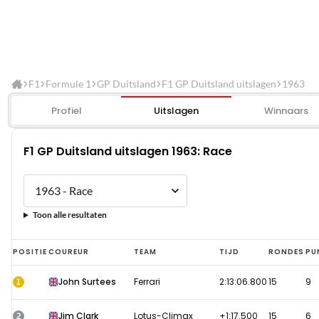
F1
Formule 1
GP Duitsland
F1 GP Duitsland uitslagen
1963
Profiel
Uitslagen
Winnaars
F1 GP Duitsland uitslagen 1963: Race
Toon alle resultaten
F1
POSITIE
COUREUR
TEAM
TIJD
RONDES
PU
GP
1
John Surtees
Ferrari
2:13:06.800
15
9
Duitsland
uitslagen
2
Jim Clark
Lotus-Climax
+1:17.500
15
6