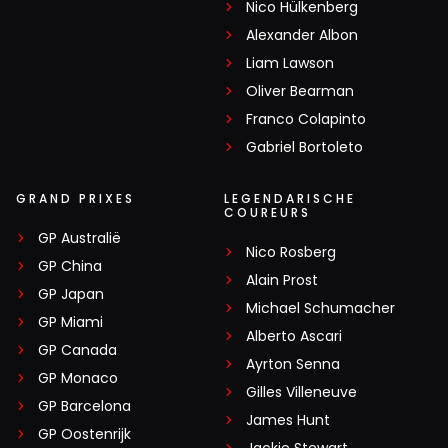
Nico Hülkenberg
Alexander Albon
Liam Lawson
Oliver Bearman
Franco Colapinto
Gabriel Bortoleto
GRAND PRIXES
LEGENDARISCHE
COUREURS
GP Australië
Nico Rosberg
GP China
Alain Prost
GP Japan
Michael Schumacher
GP Miami
Alberto Ascari
GP Canada
Ayrton Senna
GP Monaco
Gilles Villeneuve
GP Barcelona
James Hunt
GP Oostenrijk