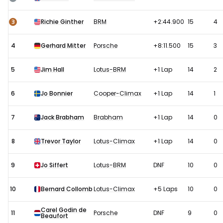
1963:
Race
3
Richie Ginther
BRM
+2:44.900
15
4
4
Gerhard Mitter
Porsche
+8:11.500
15
3
5
Jim Hall
Lotus-BRM
+1 Lap
14
2
6
Jo Bonnier
Cooper-Climax
+1 Lap
14
1
7
Jack Brabham
Brabham
+1 Lap
14
0
8
Trevor Taylor
Lotus-Climax
+1 Lap
14
0
9
Jo Siffert
Lotus-BRM
DNF
10
0
10
Bernard Collomb
Lotus-Climax
+5 Laps
10
0
Carel Godin de
11
Porsche
DNF
9
0
Beaufort