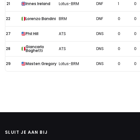
21
Innes Ireland
Lotus-BRM
DNF
1
0
22
Lorenzo Bandini
BRM
DNF
0
0
27
Phil Hill
ATS
DNS
0
0
Giancarlo
28
ATS
DNS
0
0
Baghetti
29
Masten Gregory
Lotus-BRM
DNS
0
0
SLUIT JE AAN BIJ