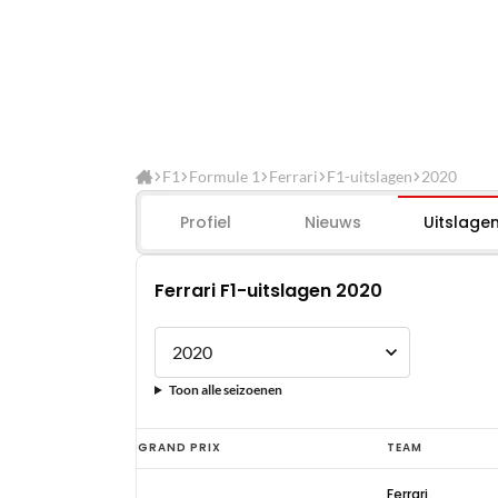
F1
Formule 1
Ferrari
F1-uitslagen
2020
Profiel
Nieuws
Uitslage
Ferrari F1-uitslagen 2020
Toon alle seizoenen
Ferrari
GRAND PRIX
TEAM
F1-
Ferrari