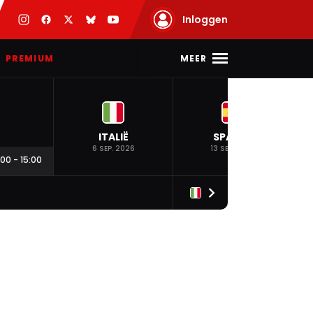
Inloggen
MEER
PREMIUM
ITALIË
SPANJE
6 SEP. 2026
13 SEP. 2026
:00
-
15:00