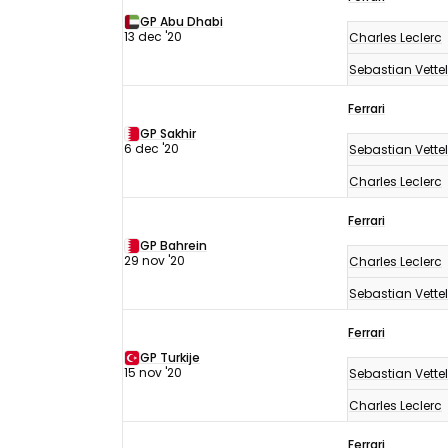
uitslagen
GP Abu Dhabi
2020
13 dec '20
Charles Leclerc
Sebastian Vettel
Ferrari
GP Sakhir
6 dec '20
Sebastian Vettel
Charles Leclerc
Ferrari
GP Bahrein
29 nov '20
Charles Leclerc
Sebastian Vettel
Ferrari
GP Turkije
15 nov '20
Sebastian Vettel
Charles Leclerc
Ferrari