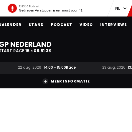
RN365 Podcast
Gedreven Verstappen is een must voor F1
KALENDER
STAND
PODCAST
VIDEO
INTERVIEWS
GP NEDERLAND
START RACE
16
08
:
51
:
37
d
Race
22 aug. 2026
14:00
-
15:00
23 aug. 2026
13
MEER INFORMATIE