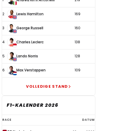
coureurs
2
Lewis Hamilton
169
3
George Russell
160
4
Charles Leclerc
138
5
Lando Norris
128
6
Max Verstappen
109
VOLLEDIGE STAND
F1-KALENDER 2026
F1-
RACE
DATUM
kalender