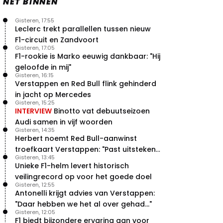
NET BINNEN
Gisteren, 17:55
Leclerc trekt parallellen tussen nieuw
F1-circuit en Zandvoort
Gisteren, 17:05
F1-rookie is Marko eeuwig dankbaar: "Hij
geloofde in mij"
Gisteren, 16:15
Verstappen en Red Bull flink gehinderd
in jacht op Mercedes
Gisteren, 15:25
INTERVIEW
Binotto vat debuutseizoen
Audi samen in vijf woorden
Gisteren, 14:35
Herbert noemt Red Bull-aanwinst
troefkaart Verstappen: "Past uitstekend
Gisteren, 13:45
bij Red Bull"
Unieke F1-helm levert historisch
veilingrecord op voor het goede doel
Gisteren, 12:55
Antonelli krijgt advies van Verstappen:
"Daar hebben we het al over gehad..."
Gisteren, 12:05
F1 biedt bijzondere ervaring aan voor