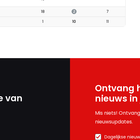
2
18
7
1
10
11
Ontvang h
e van
nieuws in
Mis niets! Ontvang
nieuwsupdates.
Dagelijkse nieu