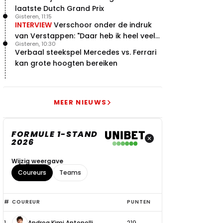
laatste Dutch Grand Prix
Gisteren, 11:15
INTERVIEW
Verschoor onder de indruk
van Verstappen: "Daar heb ik heel veel
Gisteren, 10:30
respect voor"
Verbaal steekspel Mercedes vs. Ferrari
kan grote hoogten bereiken
MEER NIEUWS
FORMULE 1-STAND
2026
Wijzig weergave
Coureurs
Teams
Top
#
COUREUR
PUNTEN
6
1
Andrea Kimi Antonelli
219