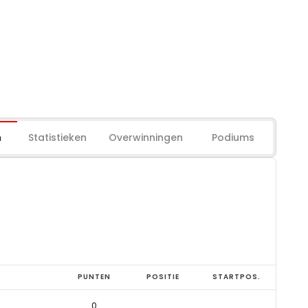
n
Statistieken
Overwinningen
Podiums
PUNTEN
POSITIE
STARTPOS.
0