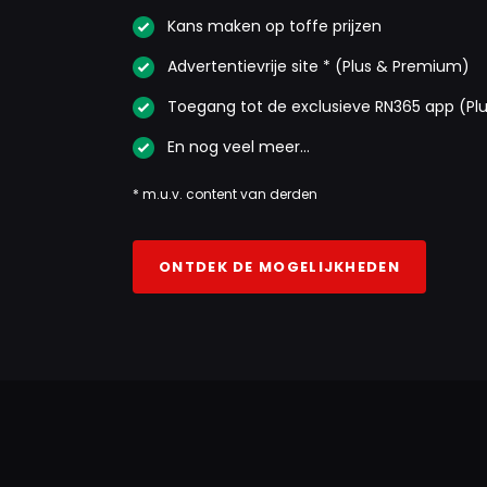
Kans maken op toffe prijzen
Advertentievrije site * (Plus & Premium)
Toegang tot de exclusieve RN365 app (Pl
En nog veel meer…
* m.u.v. content van derden
ONTDEK DE MOGELIJKHEDEN