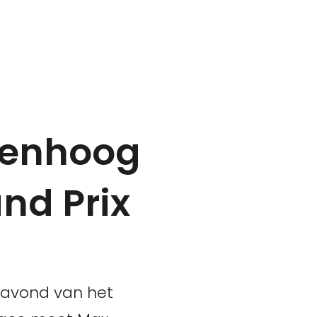
renhoog
and Prix
ravond van het