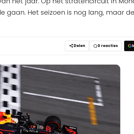
van het jaar. Op het stratencircuit in M
 gaan. Het seizoen is nog lang, maar de
Delen
0
reacties
I