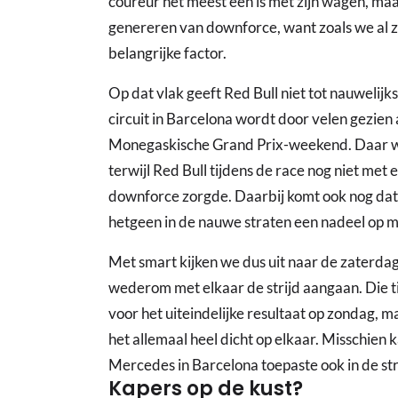
coureur het meest een is met zijn wagen, maa
genereren van downforce, want zoals we al z
belangrijke factor.
Op dat vlak geeft Red Bull niet tot nauwelij
circuit in Barcelona wordt door velen gezien
Monegaskische Grand Prix-weekend. Daar wa
terwijl Red Bull tijdens de race nog niet met
downforce zorgde. Daarbij komt ook nog dat
hetgeen in de nauwe straten een nadeel op m
Met smart kijken we dus uit naar de zaterda
wederom met elkaar de strijd aangaan. Die ti
voor het uiteindelijke resultaat op zondag, 
het allemaal heel dicht op elkaar. Misschien 
Mercedes in Barcelona toepaste ook in de st
Kapers op de kust?