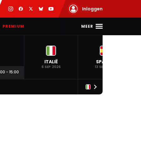
Inloggen
MEER
PREMIUM
ITALIË
SPANJE
6 SEP. 2026
13 SEP. 2026
:00
-
15:00