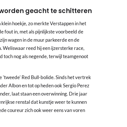
worden geacht te schitteren
 klein hoekje, zo merkte Verstappen in het
 fout in, met als pijnlijkste voorbeeld de
j zijn wagen in de muur parkeerde en de
n. Weliswaar reed hij een ijzersterke race,
rid toch nog als negende, terwijl teamgenoot
 'tweede' Red Bull-bolide. Sinds het vertrek
nder Albon en tot op heden ook Sergio Perez
nder, laat staan een overwinning. Drie jaar
nrijkse renstal dat kunstje weer te kunnen
ede coureur zich ook weer eens van voren