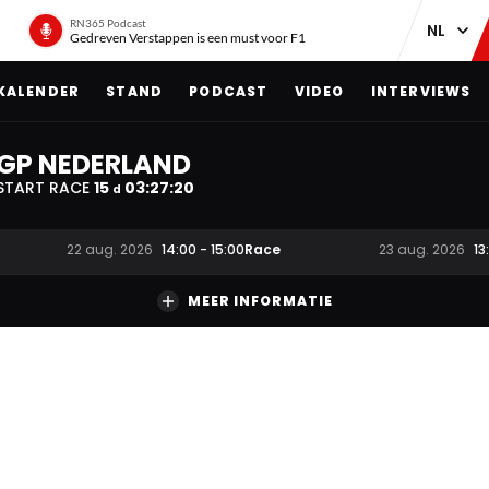
RN365 Podcast
Gedreven Verstappen is een must voor F1
KALENDER
STAND
PODCAST
VIDEO
INTERVIEWS
GP NEDERLAND
START RACE
15
03
:
27
:
19
d
Race
22 aug. 2026
14:00
-
15:00
23 aug. 2026
13
MEER INFORMATIE