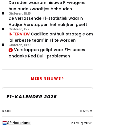
De reden waarom nieuwe F1-wagens
hun oude kwaaltjes behouden
Gisteren, 16:15
De verrassende F1-statistiek waarin
Hadjar Verstappen het nakijken geeft
Gisteren, 15:25
INTERVIEW
Cadillac onthult strategie om
'allerbeste team' in F1 te worden
Gisteren, 14:45
Verstappen getipt voor F1-succes
ondanks Red Bull-problemen
MEER NIEUWS
F1-KALENDER 2026
F1-
RACE
DATUM
kalender
GP Nederland
23 aug 2026
2026