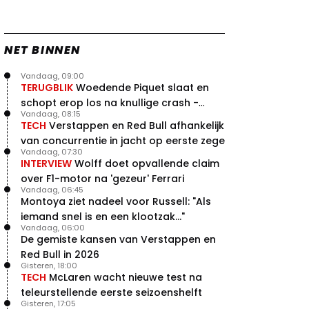
NET BINNEN
Vandaag, 09:00
TERUGBLIK
Woedende Piquet slaat en
schopt erop los na knullige crash -
Vandaag, 08:15
terugblik
TECH
Verstappen en Red Bull afhankelijk
van concurrentie in jacht op eerste zege
Vandaag, 07:30
INTERVIEW
Wolff doet opvallende claim
over F1-motor na 'gezeur' Ferrari
Vandaag, 06:45
Montoya ziet nadeel voor Russell: "Als
iemand snel is en een klootzak..."
Vandaag, 06:00
De gemiste kansen van Verstappen en
Red Bull in 2026
Gisteren, 18:00
TECH
McLaren wacht nieuwe test na
teleurstellende eerste seizoenshelft
Gisteren, 17:05