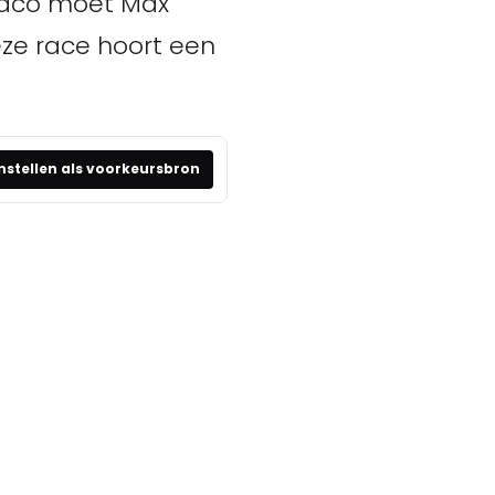
onaco moet Max
ze race hoort een
nstellen als voorkeursbron