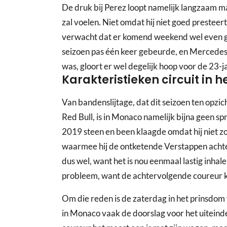
De druk bij Perez loopt namelijk langzaam m
zal voelen. Niet omdat hij niet goed prestee
verwacht dat er komend weekend wel even 
seizoen pas één keer gebeurde, en Mercedes 
was, gloort er wel degelijk hoop voor de 23-j
Karakteristieken circuit in h
Van bandenslijtage, dat dit seizoen ten opzi
Red Bull, is in Monaco namelijk bijna geen sp
2019 steen en been klaagde omdat hij niet z
waarmee hij de ontketende Verstappen achte
dus wel, want het is nou eenmaal lastig inha
probleem, want de achtervolgende coureur ko
Om die reden is de zaterdag in het prinsdom 
in Monaco vaak de doorslag voor het uiteinde