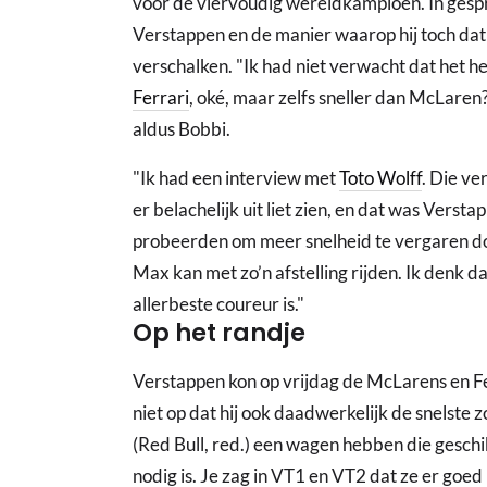
voor de viervoudig wereldkampioen. In gesp
Verstappen en de manier waarop hij toch dat
verschalken. "Ik had niet verwacht dat het he
Ferrari
, oké, maar zelfs sneller dan McLaren? 
aldus Bobbi.
"Ik had een interview met
Toto Wolff
. Die ve
er belachelijk uit liet zien, en dat was Vers
probeerden om meer snelheid te vergaren door
Max kan met zo’n afstelling rijden. Ik denk dat
allerbeste coureur is."
Op het randje
Verstappen kon op vrijdag de McLarens en Fer
niet op dat hij ook daadwerkelijk de snelste z
(Red Bull, red.) een wagen hebben die gesch
nodig is. Je zag in VT1 en VT2 dat ze er goed