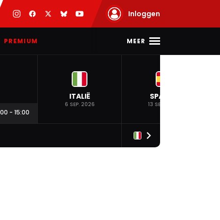
Inloggen
MEER
PREMIUM
ITALIË
SPANJE
6 SEP. 2026
13 SEP. 2026
:00
-
15:00