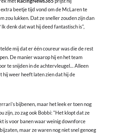
rek met
RacingNews365
prijst hij
 extra beetje tijd vond om de McLaren te
m zou lukken. Dat ze sneller zouden zijn dan
Ik denk dat wat hij deed fantastisch is",
rtelde mij dat er één coureur was die de rest
tappen. De manier waarop hij en het team
 te snijden in de achtervleugel... Alleen
 hij weer heeft laten zien dat hij de
rari’s bijbenen, maar het leek er toen nog
ou zijn, zo zag ook Bobbi: "Het klopt dat ze
ikt is voor banen waar weinig downforce
 bijzaten, maar ze waren nog niet snel genoeg