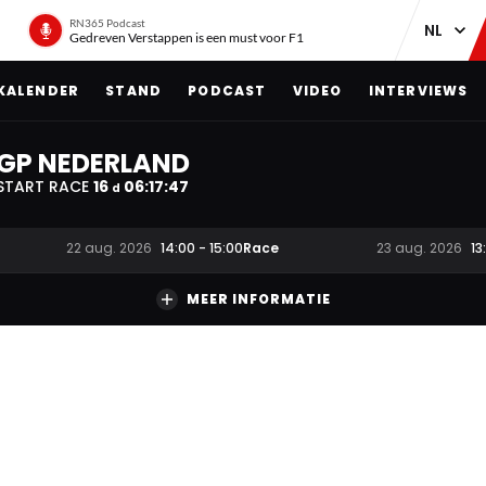
RN365 Podcast
Gedreven Verstappen is een must voor F1
KALENDER
STAND
PODCAST
VIDEO
INTERVIEWS
GP NEDERLAND
START RACE
16
06
:
17
:
46
d
Race
22 aug. 2026
14:00
-
15:00
23 aug. 2026
13
MEER INFORMATIE