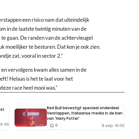
rstappen een risico nam dat uiteindelijk
m in de laatste twintig minuten van de
g te gaan. De randen van de achtervleugel
 moeilijker te besturen. Dat kon je ook zien.
ndje zat, vooral in sector 2."
ler en vervolgens kwam alles samen in de
eft! Helaas is het te laat voor het
deze race heel mooi was."
Red Bull bevestigt speciaal onderdeel
ast
Verstappen, Italiaanse media in de ban
van 'Harry Potter'
06:45
8 sep. 19:00
0