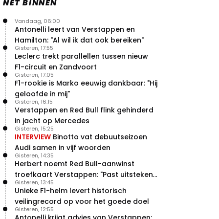
NET BINNEN
Vandaag, 06:00
Antonelli leert van Verstappen en
Hamilton: "Al wil ik dat ook bereiken"
Gisteren, 17:55
Leclerc trekt parallellen tussen nieuw
F1-circuit en Zandvoort
Gisteren, 17:05
F1-rookie is Marko eeuwig dankbaar: "Hij
geloofde in mij"
Gisteren, 16:15
Verstappen en Red Bull flink gehinderd
in jacht op Mercedes
Gisteren, 15:25
INTERVIEW
Binotto vat debuutseizoen
Audi samen in vijf woorden
Gisteren, 14:35
Herbert noemt Red Bull-aanwinst
troefkaart Verstappen: "Past uitstekend
Gisteren, 13:45
bij Red Bull"
Unieke F1-helm levert historisch
veilingrecord op voor het goede doel
Gisteren, 12:55
Antonelli krijgt advies van Verstappen: