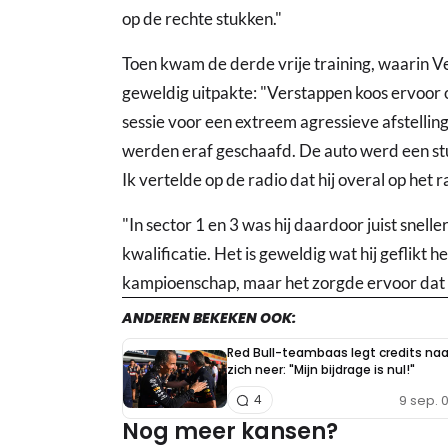
op de rechte stukken."
Toen kwam de derde vrije training, waarin Ve
geweldig uitpakte: "Verstappen koos ervoor o
sessie voor een extreem agressieve afstellin
werden eraf geschaafd. De auto werd een stuk
Ik vertelde op de radio dat hij overal op het ra
"In sector 1 en 3 was hij daardoor juist snel
kwalificatie. Het is geweldig wat hij geflikt he
kampioenschap, maar het zorgde ervoor dat 
ANDEREN BEKEKEN OOK:
Red Bull-teambaas legt credits na
zich neer: "Mijn bijdrage is nul!"
9 sep. 
4
Nog meer kansen?