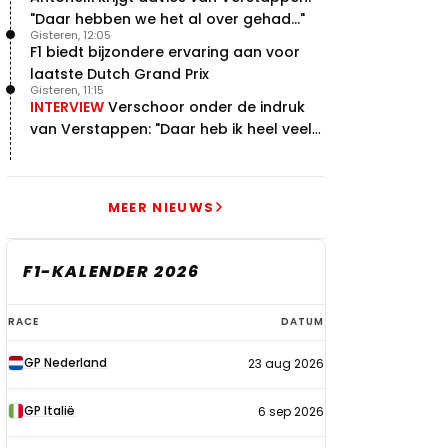
"Daar hebben we het al over gehad..."
Gisteren, 12:05
F1 biedt bijzondere ervaring aan voor
laatste Dutch Grand Prix
Gisteren, 11:15
INTERVIEW
Verschoor onder de indruk
van Verstappen: "Daar heb ik heel veel
respect voor"
MEER NIEUWS
F1-KALENDER 2026
F1-
RACE
DATUM
kalender
GP Nederland
23 aug 2026
2026
GP Italië
6 sep 2026