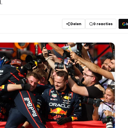
.
Delen
0
reacties
I