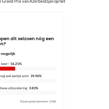
e Grand Prix van Azerbeidzjan op het
pen dit seizoen nóg een
en?
 mogelijk
 keer!
56.21
%
 nog wel eentje wint
39.96
%
tieve uitzondering
3.83
%
Totaal aantal stemmen
:
3188