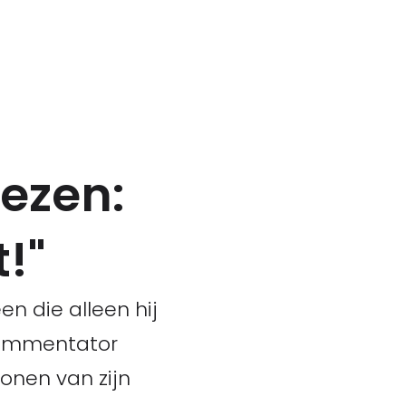
ezen:
t!"
n die alleen hij
commentator
onen van zijn