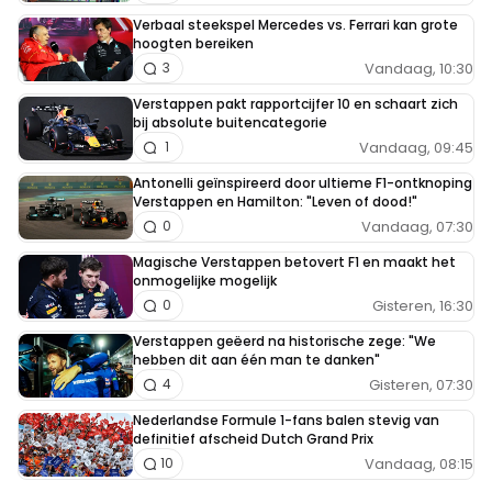
Verbaal steekspel Mercedes vs. Ferrari kan grote
hoogten bereiken
Vandaag, 10:30
3
Verstappen pakt rapportcijfer 10 en schaart zich
bij absolute buitencategorie
Vandaag, 09:45
1
Antonelli geïnspireerd door ultieme F1-ontknoping
Verstappen en Hamilton: "Leven of dood!"
Vandaag, 07:30
0
Magische Verstappen betovert F1 en maakt het
onmogelijke mogelijk
Gisteren, 16:30
0
Verstappen geëerd na historische zege: "We
hebben dit aan één man te danken"
Gisteren, 07:30
4
Nederlandse Formule 1-fans balen stevig van
definitief afscheid Dutch Grand Prix
Vandaag, 08:15
10