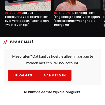
INTERVIEW
Red Bull-
INTERVIEW
Hülkenberg looft
testcoureur zeer optimistisch
'ongelofelijk talent' Verstappen:
H
over Verstappen: "Slechts een
"Heel bijzonder wat hij heeft
V
kwestie van tijd"
neergezet"
g
1
0
23 jul. 17:25
12 jul. 16:00
PRAAT MEE!
Meepraten? Dat kan! Je hoeft je alleen maar aan te
melden met een RN365-account.
INLOGGEN
AANMELDEN
Je kunt de eerste zijn die reageert!