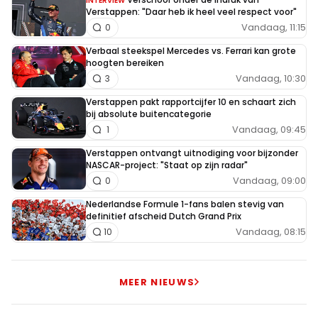
INTERVIEW
Verstappen: "Daar heb ik heel veel respect voor"
Vandaag, 11:15
0
Verbaal steekspel Mercedes vs. Ferrari kan grote
hoogten bereiken
Vandaag, 10:30
3
Verstappen pakt rapportcijfer 10 en schaart zich
bij absolute buitencategorie
Vandaag, 09:45
1
Verstappen ontvangt uitnodiging voor bijzonder
NASCAR-project: "Staat op zijn radar"
Vandaag, 09:00
0
Nederlandse Formule 1-fans balen stevig van
definitief afscheid Dutch Grand Prix
Vandaag, 08:15
10
MEER NIEUWS