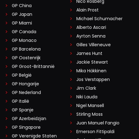
Nico Rosberg
GP China
Alain Prost
GP Japan
Michael Schumacher
GP Miami
Alberto Ascari
GP Canada
Ayrton Senna
GP Monaco
Gilles Villeneuve
GP Barcelona
James Hunt
GP Oostenrijk
Jackie Stewart
GP Groot-Brittannië
Mika Häkkinen
GP België
Jos Verstappen
GP Hongarije
Jim Clark
GP Nederland
Niki Lauda
GP Italië
Nigel Mansell
GP Spanje
Stirling Moss
GP Azerbeidzjan
Juan Manuel Fangio
GP Singapore
Emerson Fittipaldi
GP Verenigde Staten