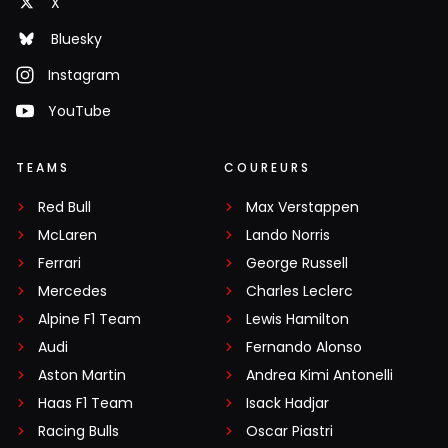
X
Bluesky
Instagram
YouTube
TEAMS
COUREURS
Red Bull
Max Verstappen
McLaren
Lando Norris
Ferrari
George Russell
Mercedes
Charles Leclerc
Alpine F1 Team
Lewis Hamilton
Audi
Fernando Alonso
Aston Martin
Andrea Kimi Antonelli
Haas F1 Team
Isack Hadjar
Racing Bulls
Oscar Piastri