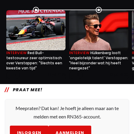
INTERVIEW
Red Bull-
INTERVIEW
Hülkenberg looft
testcoureur zeer optimistisch
'ongelofelijk talent' Verstappen:
H
over Verstappen: "Slechts een
"Heel bijzonder wat hij heeft
V
kwestie van tijd"
neergezet"
g
1
0
23 jul. 17:25
12 jul. 16:00
PRAAT MEE!
Meepraten? Dat kan! Je hoeft je alleen maar aan te
melden met een RN365-account.
INLOGGEN
AANMELDEN