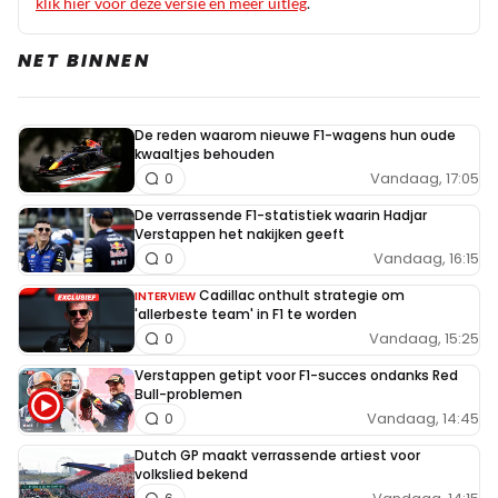
klik hier voor deze versie en meer uitleg
.
NET BINNEN
De reden waarom nieuwe F1-wagens hun oude
kwaaltjes behouden
Vandaag, 17:05
0
De verrassende F1-statistiek waarin Hadjar
Verstappen het nakijken geeft
Vandaag, 16:15
0
Cadillac onthult strategie om
INTERVIEW
'allerbeste team' in F1 te worden
Vandaag, 15:25
0
Verstappen getipt voor F1-succes ondanks Red
Bull-problemen
Vandaag, 14:45
0
Dutch GP maakt verrassende artiest voor
volkslied bekend