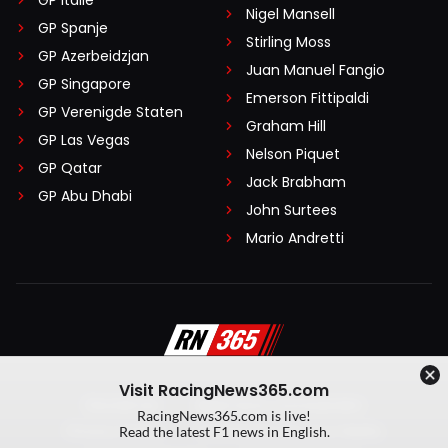
Nigel Mansell
GP Spanje
Stirling Moss
GP Azerbeidzjan
Juan Manuel Fangio
GP Singapore
Emerson Fittipaldi
GP Verenigde Staten
Graham Hill
GP Las Vegas
Nelson Piquet
GP Qatar
Jack Brabham
GP Abu Dhabi
John Surtees
Mario Andretti
Visit RacingNews365.com
Disclaimer
Algemene voorwaarden
RacingNews365.com is live!
Privacy Policy
Created by On Your Marks
Read the latest F1 news in English.