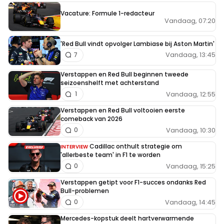
Vacature: Formule 1-redacteur
Vandaag, 07:20
'Red Bull vindt opvolger Lambiase bij Aston Martin'
Vandaag, 13:45
7
Verstappen en Red Bull beginnen tweede
seizoenshelft met achterstand
Vandaag, 12:55
1
Verstappen en Red Bull voltooien eerste
comeback van 2026
Vandaag, 10:30
0
Cadillac onthult strategie om
INTERVIEW
'allerbeste team' in F1 te worden
Vandaag, 15:25
0
Verstappen getipt voor F1-succes ondanks Red
Bull-problemen
Vandaag, 14:45
0
Mercedes-kopstuk deelt hartverwarmende