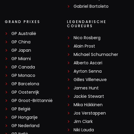
Gabriel Bortoleto
GRAND PRIXES
LEGENDARISCHE
COUREURS
GP Australië
Nico Rosberg
GP China
Alain Prost
GP Japan
Michael Schumacher
GP Miami
Alberto Ascari
GP Canada
Ayrton Senna
GP Monaco
Gilles Villeneuve
GP Barcelona
James Hunt
GP Oostenrijk
Jackie Stewart
GP Groot-Brittannië
Mika Häkkinen
GP België
Jos Verstappen
GP Hongarije
Jim Clark
GP Nederland
Niki Lauda
GP Italië