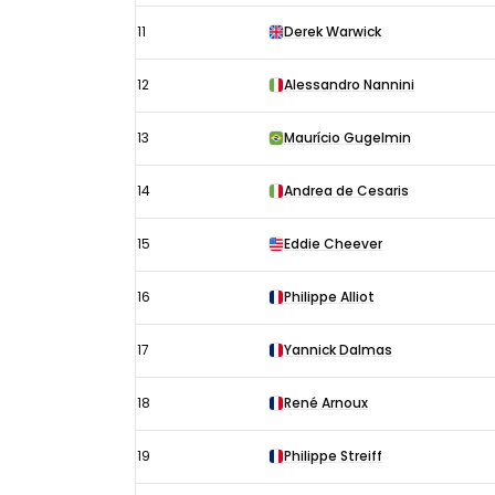
11
Derek Warwick
12
Alessandro Nannini
13
Maurício Gugelmin
14
Andrea de Cesaris
15
Eddie Cheever
16
Philippe Alliot
17
Yannick Dalmas
18
René Arnoux
19
Philippe Streiff