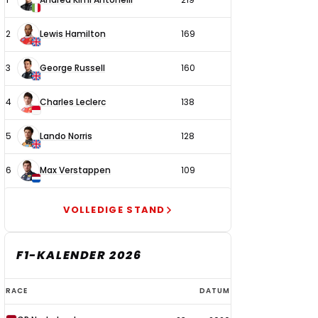
coureurs
2
Lewis Hamilton
169
3
George Russell
160
4
Charles Leclerc
138
5
Lando Norris
128
6
Max Verstappen
109
VOLLEDIGE STAND
F1-KALENDER 2026
F1-
RACE
DATUM
kalender