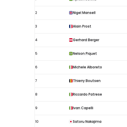
Brazilië
uitslagen
2
Nigel Mansell
1988:
Startopstelling
3
Alain Prost
4
Gerhard Berger
5
Nelson Piquet
6
Michele Alboreto
7
Thierry Boutsen
8
Riccardo Patrese
9
Ivan Capelli
10
Satoru Nakajima