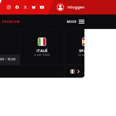
Inloggen
MEER
PREMIUM
ITALIË
SPANJE
6 SEP. 2026
13 SEP. 2026
:00
-
15:00