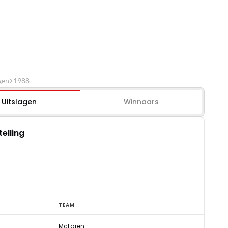
gen
1988
Uitslagen
Winnaars
telling
TEAM
McLaren