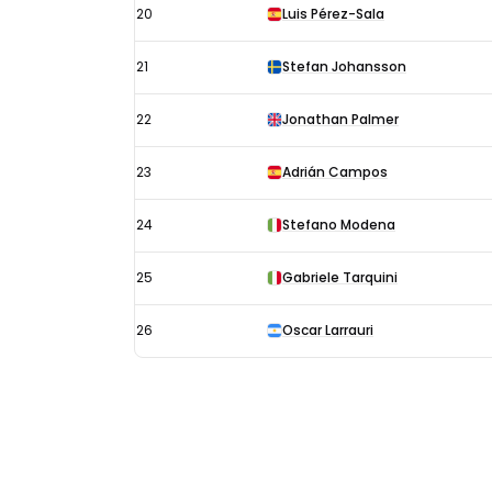
20
Luis Pérez-Sala
21
Stefan Johansson
22
Jonathan Palmer
23
Adrián Campos
24
Stefano Modena
25
Gabriele Tarquini
26
Oscar Larrauri