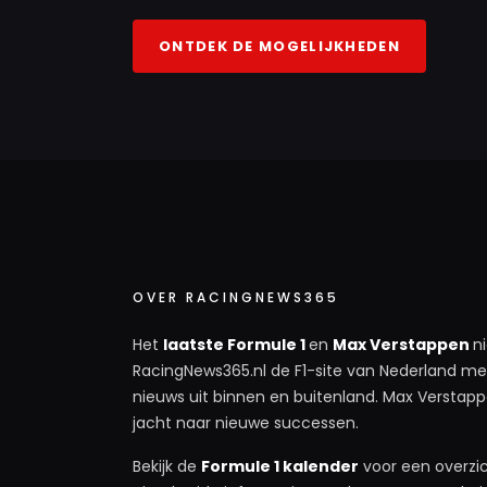
ONTDEK DE MOGELIJKHEDEN
OVER RACINGNEWS365
Het
laatste Formule 1
en
Max Verstappen
n
RacingNews365.nl de F1-site van Nederland met
nieuws uit binnen en buitenland. Max Verstappe
jacht naar nieuwe successen.
Bekijk de
Formule 1 kalender
voor een overzic