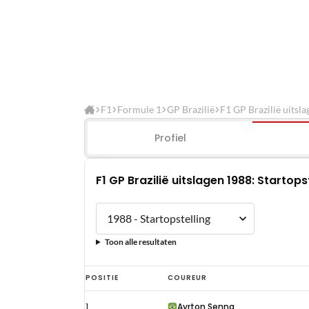
F1
Formule 1
GP Brazilië
F1 GP Brazilië uitsla
Profiel
F1 GP Brazilië uitslagen 1988: Startops
Toon alle resultaten
F1
POSITIE
COUREUR
GP
1
Ayrton Senna