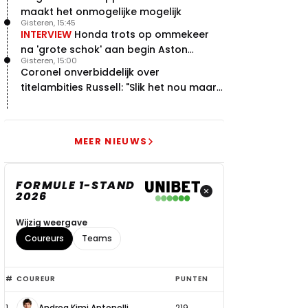
maakt het onmogelijke mogelijk
Gisteren, 15:45
INTERVIEW
Honda trots op ommekeer
na 'grote schok' aan begin Aston
Gisteren, 15:00
Martin-avontuur
Coronel onverbiddelijk over
titelambities Russell: "Slik het nou maar
gewoon"
MEER NIEUWS
FORMULE 1-STAND
2026
Wijzig weergave
Coureurs
Teams
Top
#
COUREUR
PUNTEN
6
1
Andrea Kimi Antonelli
219