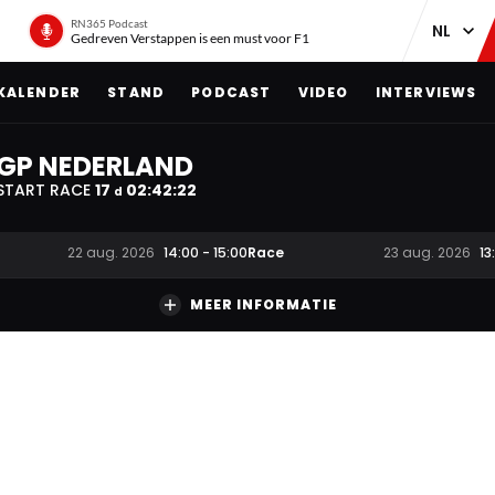
RN365 Podcast
Gedreven Verstappen is een must voor F1
KALENDER
STAND
PODCAST
VIDEO
INTERVIEWS
GP NEDERLAND
START RACE
17
02
:
42
:
21
d
Race
22 aug. 2026
14:00
-
15:00
23 aug. 2026
13
MEER INFORMATIE