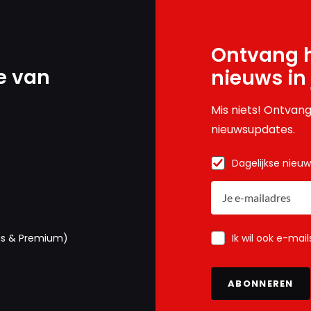
Ontvang h
e van
nieuws in
Mis niets! Ontvang
nieuwsupdates.
Dagelijkse nieu
Ik wil ook e-mai
us & Premium)
ABONNEREN