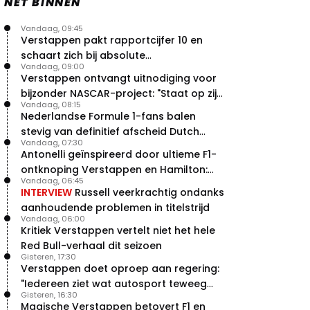
NET BINNEN
Vandaag, 09:45
Verstappen pakt rapportcijfer 10 en
schaart zich bij absolute
Vandaag, 09:00
buitencategorie
Verstappen ontvangt uitnodiging voor
bijzonder NASCAR-project: "Staat op zijn
Vandaag, 08:15
radar"
Nederlandse Formule 1-fans balen
stevig van definitief afscheid Dutch
Vandaag, 07:30
Grand Prix
Antonelli geïnspireerd door ultieme F1-
ontknoping Verstappen en Hamilton:
Vandaag, 06:45
"Leven of dood!"
INTERVIEW
Russell veerkrachtig ondanks
aanhoudende problemen in titelstrijd
Vandaag, 06:00
Kritiek Verstappen vertelt niet het hele
Red Bull-verhaal dit seizoen
Gisteren, 17:30
Verstappen doet oproep aan regering:
"Iedereen ziet wat autosport teweeg
Gisteren, 16:30
brengt"
Magische Verstappen betovert F1 en