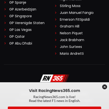
GP Spanje
Stirling Moss
GP Azerbeidzjan
Juan Manuel Fangio
GP Singapore
Emerson Fittipaldi
GP Verenigde Staten
Graham Hill
GP Las Vegas
Nelson Piquet
GP Qatar
Jack Brabham
GP Abu Dhabi
John Surtees
Mario Andretti
Visit RacingNews365.com
Disclaimer
Algemene voorwaarden
RacingNews365.com is live!
Privacy Policy
Created by On Your Marks
Read the latest F1 news in English.
Privacy manager
Kansspeluitingen