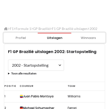
F1
Formule 1
GP Brazilië
F1 GP Brazilië uitslagen
2002
Profiel
Uitslagen
Winnaars
F1 GP Brazilië uitslagen 2002: Startopstelling
Toon alle resultaten
F1
POSITIE
COUREUR
TEAM
GP
1
Juan Pablo Montoya
Williams
Brazilië
uitslagen
2
Michael Schumacher
Ferrari