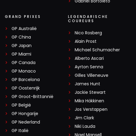
Gabriel Bortoleto
GRAND PRIXES
LEGENDARISCHE
COUREURS
GP Australië
Nico Rosberg
GP China
Alain Prost
GP Japan
Michael Schumacher
GP Miami
Alberto Ascari
GP Canada
Ayrton Senna
GP Monaco
Gilles Villeneuve
GP Barcelona
James Hunt
GP Oostenrijk
Jackie Stewart
GP Groot-Brittannië
Mika Häkkinen
GP België
Jos Verstappen
GP Hongarije
Jim Clark
GP Nederland
Niki Lauda
GP Italië
Nigel Mansell