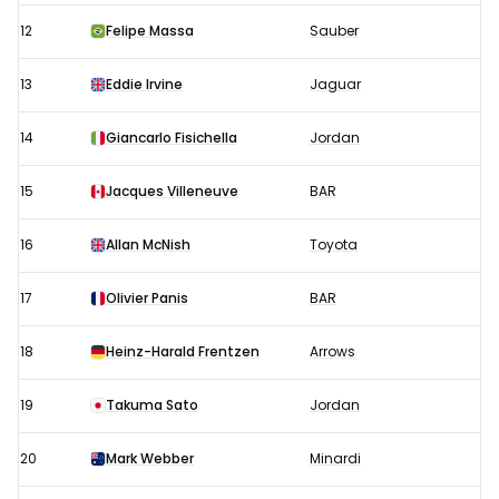
12
Felipe Massa
Sauber
13
Eddie Irvine
Jaguar
14
Giancarlo Fisichella
Jordan
15
Jacques Villeneuve
BAR
16
Allan McNish
Toyota
17
Olivier Panis
BAR
18
Heinz-Harald Frentzen
Arrows
19
Takuma Sato
Jordan
20
Mark Webber
Minardi