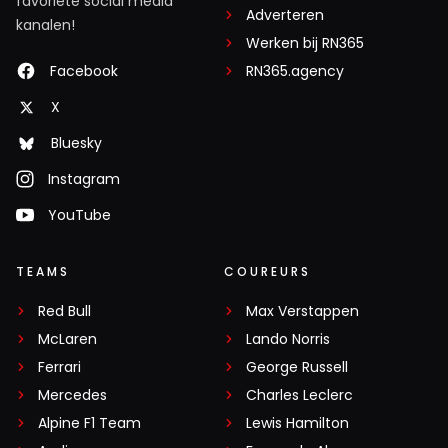
favoriete social media
Adverteren
kanalen!
Werken bij RN365
Facebook
RN365.agency
X
Bluesky
Instagram
YouTube
TEAMS
COUREURS
Red Bull
Max Verstappen
McLaren
Lando Norris
Ferrari
George Russell
Mercedes
Charles Leclerc
Alpine F1 Team
Lewis Hamilton