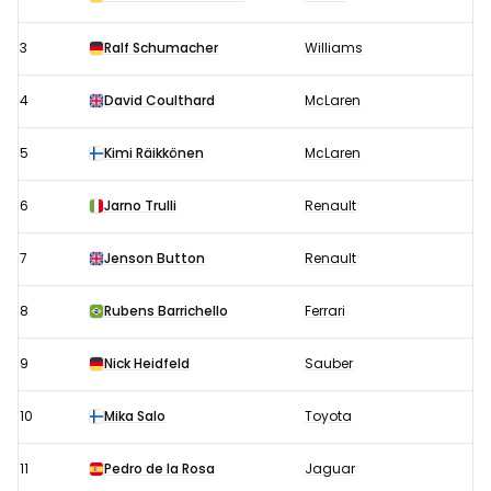
2002:
Startopstelling
3
Ralf Schumacher
Williams
4
David Coulthard
McLaren
5
Kimi Räikkönen
McLaren
6
Jarno Trulli
Renault
7
Jenson Button
Renault
8
Rubens Barrichello
Ferrari
9
Nick Heidfeld
Sauber
10
Mika Salo
Toyota
11
Pedro de la Rosa
Jaguar