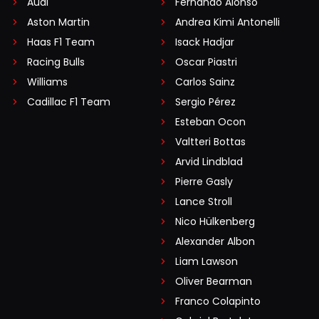
Audi
Fernando Alonso
Aston Martin
Andrea Kimi Antonelli
Haas F1 Team
Isack Hadjar
Racing Bulls
Oscar Piastri
Williams
Carlos Sainz
Cadillac F1 Team
Sergio Pérez
Esteban Ocon
Valtteri Bottas
Arvid Lindblad
Pierre Gasly
Lance Stroll
Nico Hülkenberg
Alexander Albon
Liam Lawson
Oliver Bearman
Franco Colapinto