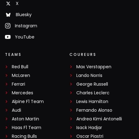
X
Bluesky
Instagram
YouTube
TEAMS
COUREURS
Red Bull
Max Verstappen
McLaren
Lando Norris
Ferrari
George Russell
Mercedes
Charles Leclerc
Alpine F1 Team
Lewis Hamilton
Audi
Fernando Alonso
Aston Martin
Andrea Kimi Antonelli
Haas F1 Team
Isack Hadjar
Racing Bulls
Oscar Piastri