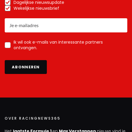
Dagelijkse nieuwsupdate
Wekelijkse nieuwsbrief
Ik wil ook e-mails van interessante partners
ontvangen.
ABONNEREN
OVER RACINGNEWS365
Het
laatste Formule 1
en
Max Verstappen
nieuws vind je