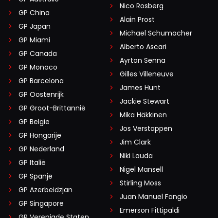
Nico Rosberg
GP China
Alain Prost
GP Japan
Michael Schumacher
GP Miami
Alberto Ascari
GP Canada
Ayrton Senna
GP Monaco
Gilles Villeneuve
GP Barcelona
James Hunt
GP Oostenrijk
Jackie Stewart
GP Groot-Brittannië
Mika Häkkinen
GP België
Jos Verstappen
GP Hongarije
Jim Clark
GP Nederland
Niki Lauda
GP Italië
Nigel Mansell
GP Spanje
Stirling Moss
GP Azerbeidzjan
Juan Manuel Fangio
GP Singapore
Emerson Fittipaldi
GP Verenigde Staten