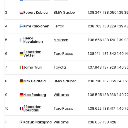
2008:
Kwalificatie
3
Robert Kubica
BMW Sauber
1:38.347
1:38.050
1:39.3
4
Kimi Räikkönen
Ferrari
1:38.703
1:38.229
1:39.4
Heikki
5
McLaren
1:38.656
1:38.120
1:39.9
Kovalainen
Sebastian
6
Toro Rosso
1:38.141
1:37.842
1:40.1
Vettel
7
Jarno Trulli
Toyota
1:37.948
1:37.928
1:40.3
8
Nick Heidfeld
BMW Sauber
1:38.738
1:37.859
1:40.6
9
Nico Rosberg
Williams
1:38.595
1:38.336
1:40.7
Sébastien
10
Toro Rosso
1:38.622
1:38.417
1:40.7
Bourdais
11
Kazuki Nakajima
Williams
1:38.667
1:38.428
-