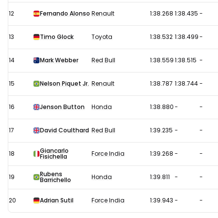
12
Fernando Alonso
Renault
1:38.268
1:38.435
-
13
Timo Glock
Toyota
1:38.532
1:38.499
-
14
Mark Webber
Red Bull
1:38.559
1:38.515
-
15
Nelson Piquet Jr.
Renault
1:38.787
1:38.744
-
16
Jenson Button
Honda
1:38.880
-
-
17
David Coulthard
Red Bull
1:39.235
-
-
Giancarlo
18
Force India
1:39.268
-
-
Fisichella
Rubens
19
Honda
1:39.811
-
-
Barrichello
20
Adrian Sutil
Force India
1:39.943
-
-