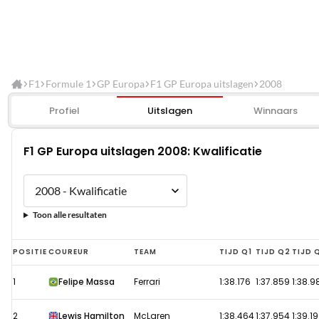
F1
Formule 1
GP Europa
F1 GP Europa uitslagen
2008
Profiel
Uitslagen
Winnaars
F1 GP Europa uitslagen 2008: Kwalificatie
Toon alle resultaten
F1
POSITIE
COUREUR
TEAM
TIJD Q1
TIJD Q2
TIJD 
GP
1
Felipe Massa
Ferrari
1:38.176
1:37.859
1:38.9
Europa
uitslagen
2
Lewis Hamilton
McLaren
1:38.464
1:37.954
1:39.1