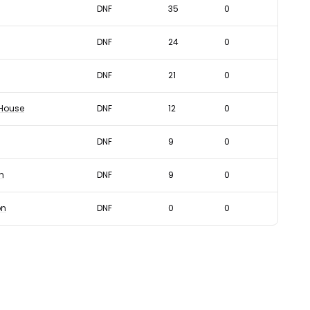
DNF
35
0
DNF
24
0
DNF
21
0
 House
DNF
12
0
DNF
9
0
n
DNF
9
0
on
DNF
0
0