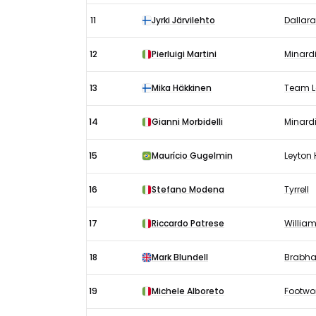
11
Jyrki Järvilehto
Dallara
12
Pierluigi Martini
Minard
13
Mika Häkkinen
Team L
14
Gianni Morbidelli
Minard
15
Maurício Gugelmin
Leyton
16
Stefano Modena
Tyrrell
17
Riccardo Patrese
Willia
18
Mark Blundell
Brabh
19
Michele Alboreto
Footwo