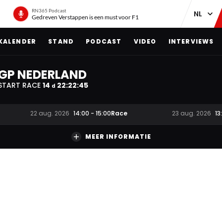
RN365 Podcast
Gedreven Verstappen is een must voor F1
KALENDER
STAND
PODCAST
VIDEO
INTERVIEWS
GP NEDERLAND
START RACE
14
22
:
22
:
44
d
Race
22 aug. 2026
14:00
-
15:00
23 aug. 2026
13
MEER INFORMATIE