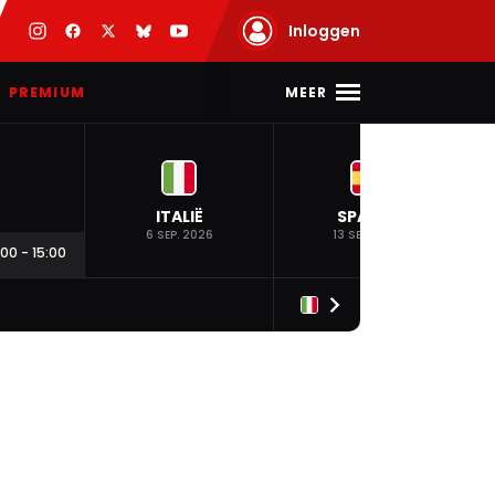
Inloggen
MEER
PREMIUM
ITALIË
SPANJE
6 SEP. 2026
13 SEP. 2026
:00
-
15:00