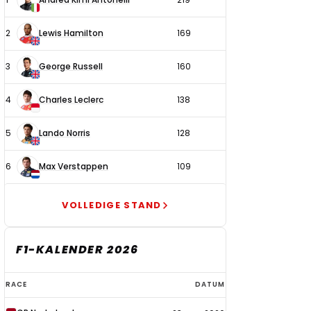
coureurs
2
Lewis Hamilton
169
3
George Russell
160
4
Charles Leclerc
138
5
Lando Norris
128
6
Max Verstappen
109
VOLLEDIGE STAND
F1-KALENDER 2026
F1-
RACE
DATUM
kalender