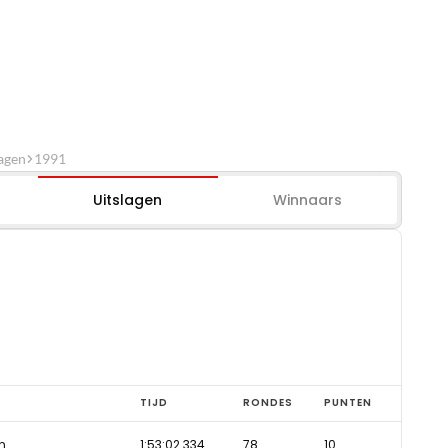
agen
1991
Uitslagen
Winnaars
TIJD
RONDES
PUNTEN
n
1:53:02.334
78
10