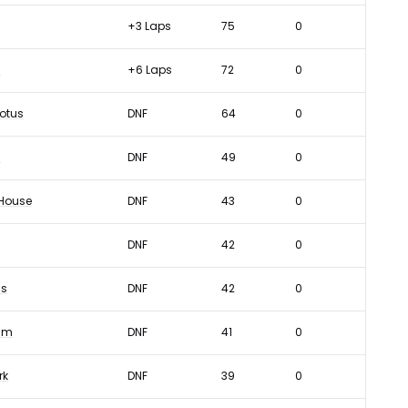
+3 Laps
75
0
i
+6 Laps
72
0
otus
DNF
64
0
i
DNF
49
0
 House
DNF
43
0
DNF
42
0
ms
DNF
42
0
am
DNF
41
0
rk
DNF
39
0