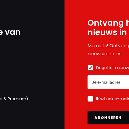
Ontvang h
e van
nieuws in
Mis niets! Ontvang
nieuwsupdates.
Dagelijkse nieu
Ik wil ook e-mai
us & Premium)
ABONNEREN