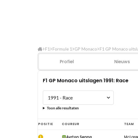
F1
Formule 1
GP Monaco
F1 GP Monaco uitsl
Profiel
Nieuws
F1 GP Monaco uitslagen 1991: Race
Toon alle resultaten
F1
POSITIE
COUREUR
TEAM
GP
1
Ayrton Senna
McLare