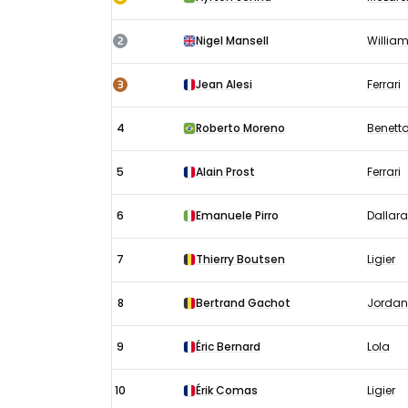
Monaco
uitslagen
2
Nigel Mansell
Willia
1991:
Race
3
Jean Alesi
Ferrari
4
Roberto Moreno
Benett
5
Alain Prost
Ferrari
6
Emanuele Pirro
Dallara
7
Thierry Boutsen
Ligier
8
Bertrand Gachot
Jordan
9
Éric Bernard
Lola
10
Érik Comas
Ligier