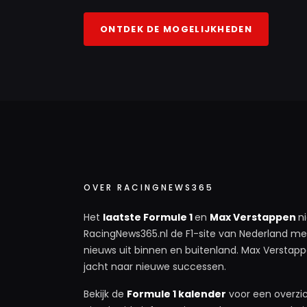
ONTDEK DE MOGELIJKHEDEN
OVER RACINGNEWS365
Het
laatste Formule 1
en
Max Verstappen
n
RacingNews365.nl de F1-site van Nederland met
nieuws uit binnen en buitenland. Max Verstappe
jacht naar nieuwe successen.
Bekijk de
Formule 1 kalender
voor een overzic