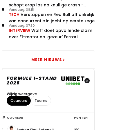
schopt erop los na knullige crash -
Vandaag, 08:15
terugblik
TECH
Verstappen en Red Bull afhankelijk
van concurrentie in jacht op eerste zege
Vandaag, 07:30
INTERVIEW
Wolff doet opvallende claim
over F1-motor na 'gezeur' Ferrari
MEER NIEUWS
FORMULE 1-STAND
2026
Wijzig weergave
Coureurs
Teams
Top
#
COUREUR
PUNTEN
6
1
Andrea Kimi Antonelli
219