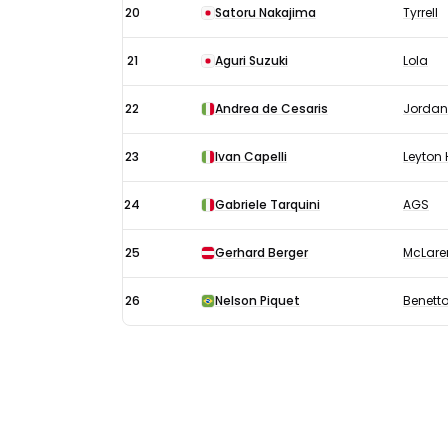
20
Satoru Nakajima
Tyrrell
21
Aguri Suzuki
Lola
22
Andrea de Cesaris
Jordan
23
Ivan Capelli
Leyton
24
Gabriele Tarquini
AGS
25
Gerhard Berger
McLare
26
Nelson Piquet
Benett