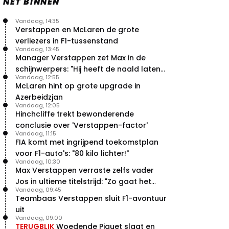
NET BINNEN
Vandaag, 14:35
Verstappen en McLaren de grote
verliezers in F1-tussenstand
Vandaag, 13:45
Manager Verstappen zet Max in de
schijnwerpers: "Hij heeft de naald laten
Vandaag, 12:55
bewegen"
McLaren hint op grote upgrade in
Azerbeidzjan
Vandaag, 12:05
Hinchcliffe trekt bewonderende
conclusie over 'Verstappen-factor'
Vandaag, 11:15
FIA komt met ingrijpend toekomstplan
voor F1-auto's: "80 kilo lichter!"
Vandaag, 10:30
Max Verstappen verraste zelfs vader
Jos in ultieme titelstrijd: "Zo gaat het
Vandaag, 09:45
altijd!"
Teambaas Verstappen sluit F1-avontuur
uit
Vandaag, 09:00
TERUGBLIK
Woedende Piquet slaat en