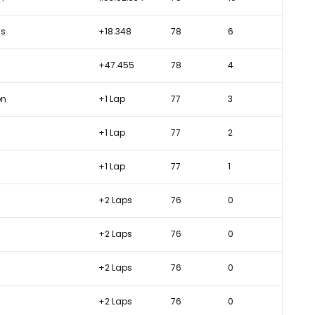
ms
+18.348
78
6
+47.455
78
4
on
+1 Lap
77
3
+1 Lap
77
2
+1 Lap
77
1
+2 Laps
76
0
+2 Laps
76
0
+2 Laps
76
0
+2 Laps
76
0