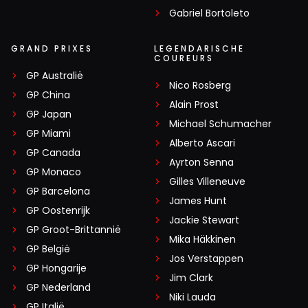
Gabriel Bortoleto
GRAND PRIXES
LEGENDARISCHE
COUREURS
GP Australië
Nico Rosberg
GP China
Alain Prost
GP Japan
Michael Schumacher
GP Miami
Alberto Ascari
GP Canada
Ayrton Senna
GP Monaco
Gilles Villeneuve
GP Barcelona
James Hunt
GP Oostenrijk
Jackie Stewart
GP Groot-Brittannië
Mika Häkkinen
GP België
Jos Verstappen
GP Hongarije
Jim Clark
GP Nederland
Niki Lauda
GP Italië