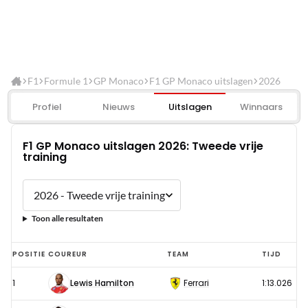
F1
Formule 1
GP Monaco
F1 GP Monaco uitslagen
2026
Profiel
Nieuws
Uitslagen
Winnaars
F1 GP Monaco uitslagen 2026: Tweede vrije
training
Toon alle resultaten
F1
POSITIE
COUREUR
TEAM
TIJD
GP
1
Lewis Hamilton
Ferrari
1:13.026
Monaco