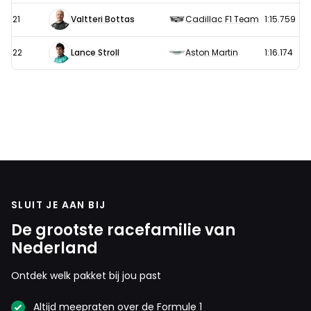
21
Valtteri Bottas
Cadillac F1 Team
1:15.759
22
Lance Stroll
Aston Martin
1:16.174
SLUIT JE AAN BIJ
De grootste racefamilie van
Nederland
Ontdek welk pakket bij jou past
Altijd meepraten over de Formule 1