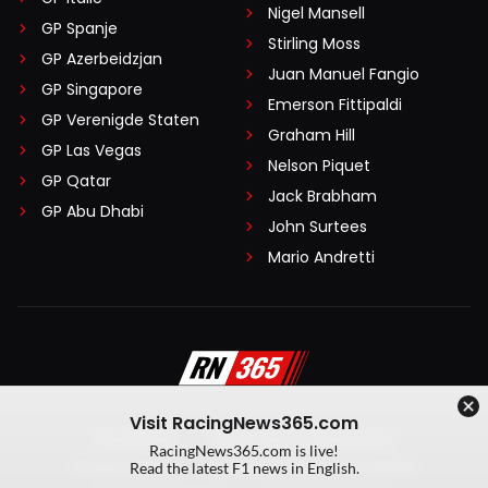
Nigel Mansell
GP Spanje
Stirling Moss
GP Azerbeidzjan
Juan Manuel Fangio
GP Singapore
Emerson Fittipaldi
GP Verenigde Staten
Graham Hill
GP Las Vegas
Nelson Piquet
GP Qatar
Jack Brabham
GP Abu Dhabi
John Surtees
Mario Andretti
Visit RacingNews365.com
Disclaimer
Algemene voorwaarden
RacingNews365.com is live!
Privacy Policy
Created by On Your Marks
Read the latest F1 news in English.