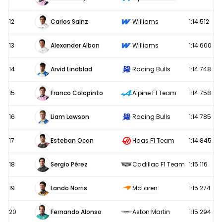
12
Carlos Sainz
Williams
1:14.512
13
Alexander Albon
Williams
1:14.600
14
Arvid Lindblad
Racing Bulls
1:14.748
15
Franco Colapinto
Alpine F1 Team
1:14.758
16
Liam Lawson
Racing Bulls
1:14.785
17
Esteban Ocon
Haas F1 Team
1:14.845
18
Sergio Pérez
Cadillac F1 Team
1:15.116
19
Lando Norris
McLaren
1:15.274
20
Fernando Alonso
Aston Martin
1:15.294