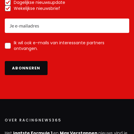
Dagelijkse nieuwsupdate
Wekelijkse nieuwsbrief
Ik wil ook e-mails van interessante partners
ontvangen.
ABONNEREN
OVER RACINGNEWS365
Het
laatste Formule 1
en
Max Verstappen
nieuws vind je