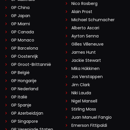
Nico Rosberg
GP China
Alain Prost
GP Japan
Michael Schumacher
GP Miami
Alberto Ascari
GP Canada
Ayrton Senna
GP Monaco
Gilles Villeneuve
GP Barcelona
James Hunt
GP Oostenrijk
Jackie Stewart
GP Groot-Brittannië
Mika Häkkinen
GP België
Jos Verstappen
GP Hongarije
Jim Clark
GP Nederland
Niki Lauda
GP Italië
Nigel Mansell
GP Spanje
Stirling Moss
GP Azerbeidzjan
Juan Manuel Fangio
GP Singapore
Emerson Fittipaldi
GP Verenigde Staten