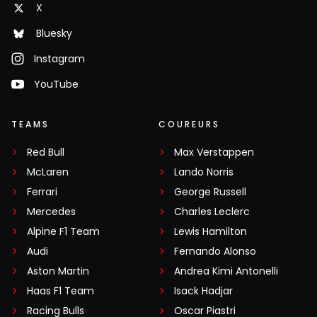
X
Bluesky
Instagram
YouTube
TEAMS
COUREURS
Red Bull
Max Verstappen
McLaren
Lando Norris
Ferrari
George Russell
Mercedes
Charles Leclerc
Alpine F1 Team
Lewis Hamilton
Audi
Fernando Alonso
Aston Martin
Andrea Kimi Antonelli
Haas F1 Team
Isack Hadjar
Racing Bulls
Oscar Piastri