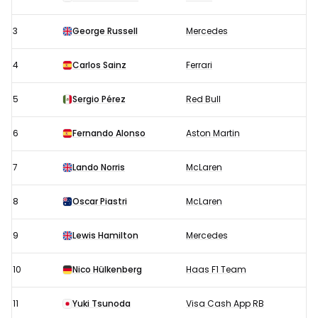
2024:
Startopstelling
3
George Russell
Mercedes
4
Carlos Sainz
Ferrari
5
Sergio Pérez
Red Bull
6
Fernando Alonso
Aston Martin
7
Lando Norris
McLaren
8
Oscar Piastri
McLaren
9
Lewis Hamilton
Mercedes
10
Nico Hülkenberg
Haas F1 Team
11
Yuki Tsunoda
Visa Cash App RB