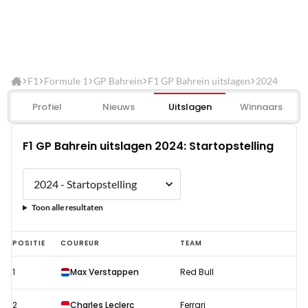
F1
Formule 1
GP Bahrein
F1 GP Bahrein uitslagen
2024
Profiel
Nieuws
Uitslagen
Winnaars
F1 GP Bahrein uitslagen 2024: Startopstelling
Toon alle resultaten
F1
POSITIE
COUREUR
TEAM
GP
1
Max Verstappen
Red Bull
Bahrein
uitslagen
2
Charles Leclerc
Ferrari