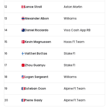
12
Lance Stroll
Aston Martin
13
Alexander Albon
Williams
14
Daniel Ricciardo
Visa Cash App RB
15
Kevin Magnussen
Haas F1 Team
16
Valtteri Bottas
Stake F1
17
Zhou Guanyu
Stake F1
18
Logan Sargeant
Williams
19
Esteban Ocon
Alpine F1 Team
20
Pierre Gasly
Alpine F1 Team