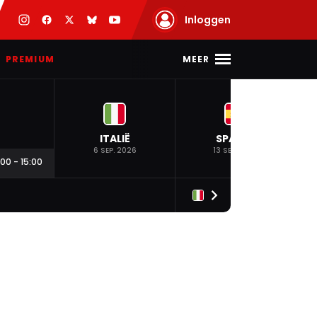
Inloggen
MEER
PREMIUM
ITALIË
SPANJE
6 SEP. 2026
13 SEP. 2026
:00
-
15:00