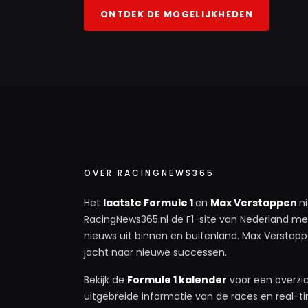
ONTDEK DE MOGELIJKHEDEN
OVER RACINGNEWS365
Het
laatste Formule 1
en
Max Verstappen
n
RacingNews365.nl de F1-site van Nederland met
nieuws uit binnen en buitenland. Max Verstappe
jacht naar nieuwe successen.
Bekijk de
Formule 1 kalender
voor een overzic
uitgebreide informatie van de races en real-tim