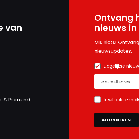
Ontvang h
e van
nieuws in
Mis niets! Ontvang
nieuwsupdates.
Dagelijkse nieu
Ik wil ook e-mai
us & Premium)
ABONNEREN