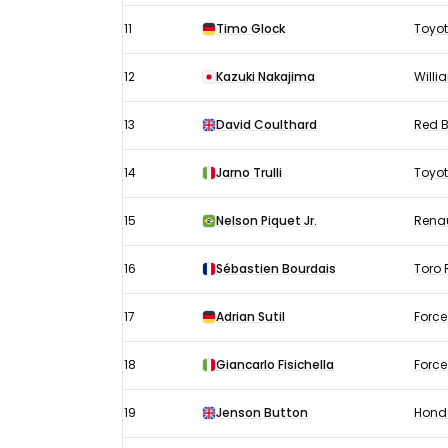
11
Timo Glock
Toyo
12
Kazuki Nakajima
Willi
13
David Coulthard
Red B
14
Jarno Trulli
Toyo
15
Nelson Piquet Jr.
Renau
16
Sébastien Bourdais
Toro 
17
Adrian Sutil
Force
18
Giancarlo Fisichella
Force
19
Jenson Button
Hond