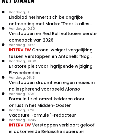
NET BINNEN
Vandaag, 11:15
Lindblad herinnert zich belangrijke
ontmoeting met Marko: "Daar is alles
Vandaag, 10:30
echt begonnen"
Verstappen en Red Bull voltooien eerste
comeback van 2026
Vandaag, 09:45
INTERVIEW
Coronel weigert vergelijking
tussen Verstappen en Antonelli: "Nog
Vandaag, 09:00
niet dat niveau"
Briatore pleit voor ingrijpende wijziging
F1-weekenden
Vandaag, 08:15
Verstappen droomt van eigen museum
na inspirerend voorbeeld Alonso
Vandaag, 07:30
Formule 1 ziet omzet kelderen door
onrust in het Midden-Oosten
Vandaag, 07:20
Vacature: Formule 1-redacteur
Vandaag, 06:45
INTERVIEW
Verstappen verklaart geloof
in opkomende Belgische superster