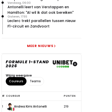
Vandaag, 06:00
Antonelli leert van Verstappen en
Hamilton: "Al wil ik dat ook bereiken"
Gisteren, 17:55
Leclerc trekt parallellen tussen nieuw
F1-circuit en Zandvoort
MEER NIEUWS
FORMULE 1-STAND
2026
Wijzig weergave
Coureurs
Teams
Top
#
COUREUR
PUNTEN
6
1
Andrea Kimi Antonelli
219
coureurs