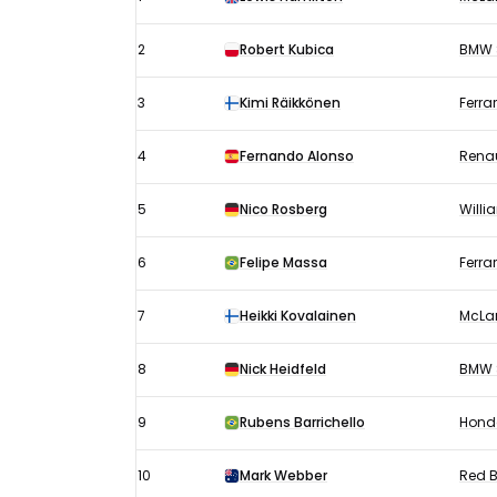
Canada
uitslagen
2
Robert Kubica
BMW 
2008:
Kwalificatie
3
Kimi Räikkönen
Ferrar
4
Fernando Alonso
Renau
5
Nico Rosberg
Willi
6
Felipe Massa
Ferrar
7
Heikki Kovalainen
McLa
8
Nick Heidfeld
BMW 
9
Rubens Barrichello
Hond
10
Mark Webber
Red B