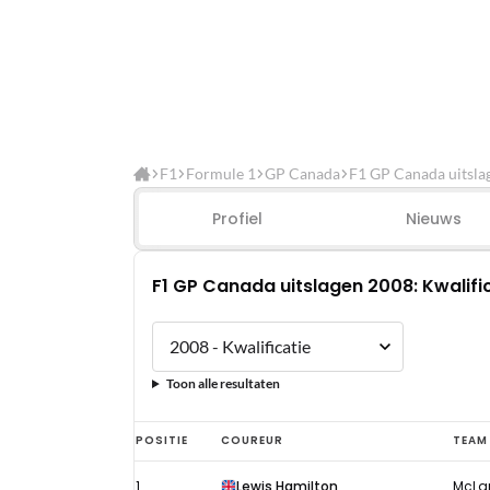
F1
Formule 1
GP Canada
F1 GP Canada uitsla
Profiel
Nieuws
F1 GP Canada uitslagen 2008: Kwalifi
Toon alle resultaten
F1
POSITIE
COUREUR
TEAM
GP
1
Lewis Hamilton
McLa