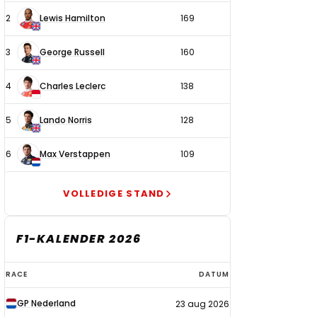
2
Lewis Hamilton
169
3
George Russell
160
4
Charles Leclerc
138
5
Lando Norris
128
6
Max Verstappen
109
VOLLEDIGE STAND
F1-KALENDER 2026
F1-
RACE
DATUM
kalender
GP Nederland
23 aug 2026
2026