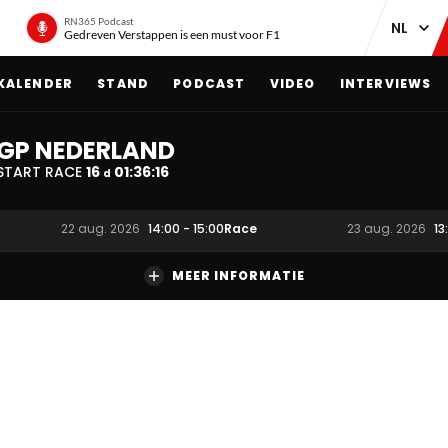
RN365 Podcast
Gedreven Verstappen is een must voor F1
KALENDER
STAND
PODCAST
VIDEO
INTERVIEWS
GP NEDERLAND
START RACE
16
01
:
36
:
15
d
Race
22 aug. 2026
14:00
-
15:00
23 aug. 2026
13
MEER INFORMATIE