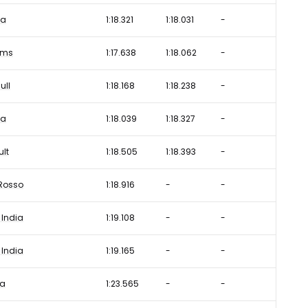
ta
1:18.321
1:18.031
-
ams
1:17.638
1:18.062
-
ull
1:18.168
1:18.238
-
ta
1:18.039
1:18.327
-
lt
1:18.505
1:18.393
-
Rosso
1:18.916
-
-
 India
1:19.108
-
-
 India
1:19.165
-
-
a
1:23.565
-
-