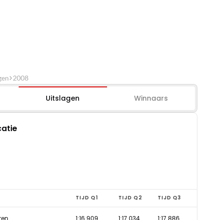
gen
2008
Uitslagen
Winnaars
catie
TIJD Q1
TIJD Q2
TIJD Q3
ren
1:16.909
1:17.034
1:17.886