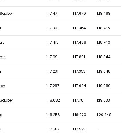
Sauber
1:17.471
1:17.679
1:18.498
i
1:17.301
1:17.364
1:18.735
lt
1:17.415
1:17.488
1:18.746
ams
1:17.991
1:17.891
1:18.844
i
1:17.231
1:17.353
1:19.048
ren
1:17.287
1:17.684
1:19.089
Sauber
1:18.082
1:17.781
1:19.633
a
1:18.256
1:18.020
1:20.848
ull
1:17.582
1:17.523
-