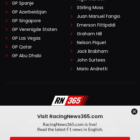
GP Spanje
Stirling Moss
GP Azerbeidzjan
Juan Manuel Fangio
GP Singapore
Emerson Fittipaldi
GP Verenigde Staten
Graham Hill
GP Las Vegas
Nelson Piquet
GP Qatar
Jack Brabham
GP Abu Dhabi
John Surtees
Mario Andretti
Visit RacingNews365.com
Disclaimer
Algemene voorwaarden
RacingNews365.com is live!
Privacy Policy
Created by On Your Marks
Read the latest F1 news in English.
Privacy manager
Kansspeluitingen