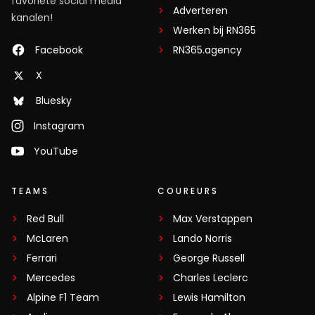
favoriete social media
Adverteren
kanalen!
Werken bij RN365
Facebook
RN365.agency
X
Bluesky
Instagram
YouTube
TEAMS
COUREURS
Red Bull
Max Verstappen
McLaren
Lando Norris
Ferrari
George Russell
Mercedes
Charles Leclerc
Alpine F1 Team
Lewis Hamilton