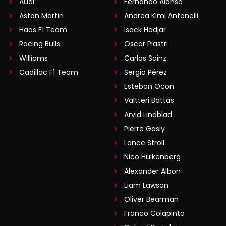
Audi
Fernando Alonso
Aston Martin
Andrea Kimi Antonelli
Haas F1 Team
Isack Hadjar
Racing Bulls
Oscar Piastri
Williams
Carlos Sainz
Cadillac F1 Team
Sergio Pérez
Esteban Ocon
Valtteri Bottas
Arvid Lindblad
Pierre Gasly
Lance Stroll
Nico Hülkenberg
Alexander Albon
Liam Lawson
Oliver Bearman
Franco Colapinto