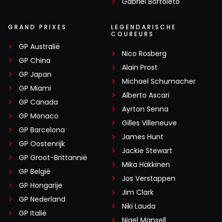
Gabriel Bortoleto
GRAND PRIXES
LEGENDARISCHE
COUREURS
GP Australië
Nico Rosberg
GP China
Alain Prost
GP Japan
Michael Schumacher
GP Miami
Alberto Ascari
GP Canada
Ayrton Senna
GP Monaco
Gilles Villeneuve
GP Barcelona
James Hunt
GP Oostenrijk
Jackie Stewart
GP Groot-Brittannië
Mika Häkkinen
GP België
Jos Verstappen
GP Hongarije
Jim Clark
GP Nederland
Niki Lauda
GP Italië
Nigel Mansell