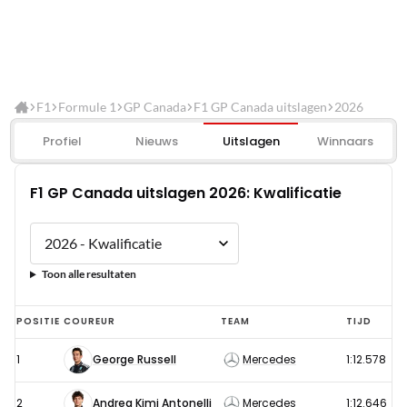
F1
Formule 1
GP Canada
F1 GP Canada uitslagen
2026
Profiel
Nieuws
Uitslagen
Winnaars
F1 GP Canada uitslagen 2026: Kwalificatie
Toon alle resultaten
F1
POSITIE
COUREUR
TEAM
TIJD
GP
1
George Russell
Mercedes
1:12.578
Canada
uitslagen
2
Andrea Kimi Antonelli
Mercedes
1:12.646