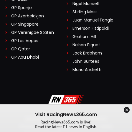
Nigel Mansell
GP Spanje
Stirling Moss
GP Azerbeidzjan
Juan Manuel Fangio
GP Singapore
Emerson Fittipaldi
GP Verenigde Staten
Graham Hill
GP Las Vegas
Nelson Piquet
GP Qatar
Jack Brabham
GP Abu Dhabi
John Surtees
Mario Andretti
Visit RacingNews365.com
Disclaimer
Algemene voorwaarden
RacingNews365.com is live!
Privacy Policy
Created by On Your Marks
Read the latest F1 news in English.