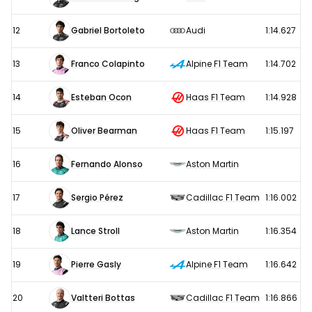
12
Gabriel Bortoleto
Audi
1:14.627
13
Franco Colapinto
Alpine F1 Team
1:14.702
14
Esteban Ocon
Haas F1 Team
1:14.928
15
Oliver Bearman
Haas F1 Team
1:15.197
16
Fernando Alonso
Aston Martin
17
Sergio Pérez
Cadillac F1 Team
1:16.002
18
Lance Stroll
Aston Martin
1:16.354
19
Pierre Gasly
Alpine F1 Team
1:16.642
20
Valtteri Bottas
Cadillac F1 Team
1:16.866