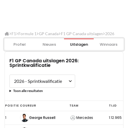
F1
Formule 1
GP Canada
F1 GP Canada uitslagen
2026
Profiel
Nieuws
Uitslagen
Winnaars
F1 GP Canada uitslagen 2026:
Sprintkwalificatie
Toon alle resultaten
F1
POSITIE
COUREUR
TEAM
TIJD
GP
1
George Russell
Mercedes
1:12.965
Canada