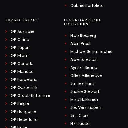
Gabriel Bortoleto
GRAND PRIXES
LEGENDARISCHE
COUREURS
GP Australië
Nico Rosberg
GP China
Alain Prost
GP Japan
Michael Schumacher
GP Miami
Alberto Ascari
GP Canada
Ayrton Senna
GP Monaco
Gilles Villeneuve
GP Barcelona
James Hunt
GP Oostenrijk
Jackie Stewart
GP Groot-Brittannië
Mika Häkkinen
GP België
Jos Verstappen
GP Hongarije
Jim Clark
GP Nederland
Niki Lauda
GP Italië