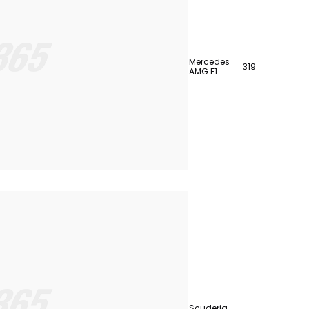
Mercedes
319
AMG F1
Scuderia