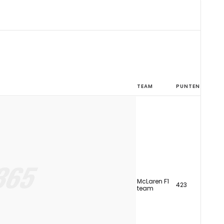
TEAM
PUNTEN
McLaren F1
423
team