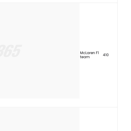
McLaren F1
410
team