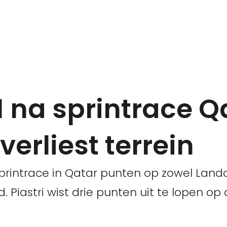
 na sprintrace Q
erliest terrein
rintrace in Qatar punten op zowel Lando
d. Piastri wist drie punten uit te lopen o