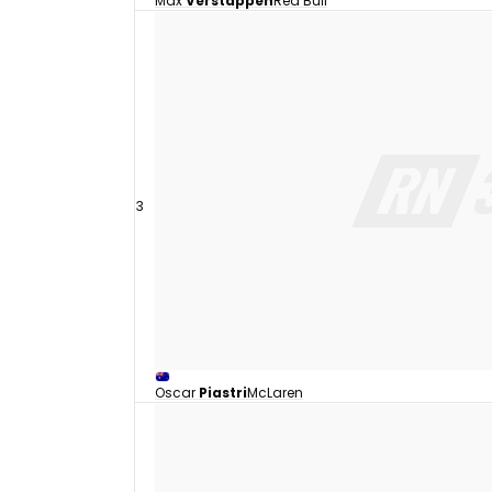
Max
Verstappen
Red Bull
3
Oscar
Piastri
McLaren