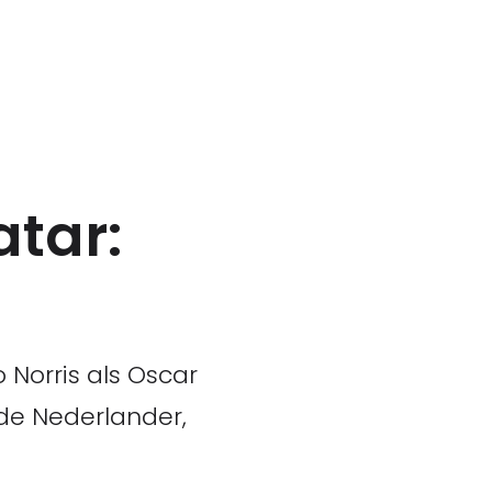
atar:
 Norris als Oscar
p de Nederlander,