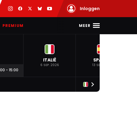
Inloggen
MEER
PREMIUM
ITALIË
SPANJE
6 SEP. 2026
13 SEP. 2026
:00
-
15:00