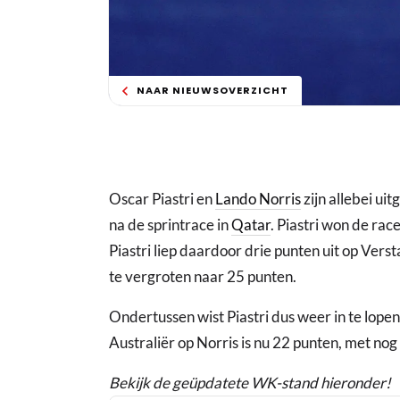
NAAR NIEUWSOVERZICHT
Oscar Piastri en
Lando Norris
zijn allebei ui
na de sprintrace in
Qatar
. Piastri won de rac
Piastri liep daardoor drie punten uit op Ver
te vergroten naar 25 punten.
Ondertussen wist Piastri dus weer in te lope
Australiër op Norris is nu 22 punten, met nog
Bekijk de geüpdatete WK-stand hieronder!