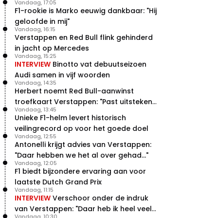
Vandaag, 17:05
F1-rookie is Marko eeuwig dankbaar: "Hij
geloofde in mij"
Vandaag, 16:15
Verstappen en Red Bull flink gehinderd
in jacht op Mercedes
Vandaag, 15:25
INTERVIEW
Binotto vat debuutseizoen
Audi samen in vijf woorden
Vandaag, 14:35
Herbert noemt Red Bull-aanwinst
troefkaart Verstappen: "Past uitstekend
Vandaag, 13:45
bij Red Bull"
Unieke F1-helm levert historisch
veilingrecord op voor het goede doel
Vandaag, 12:55
Antonelli krijgt advies van Verstappen:
"Daar hebben we het al over gehad..."
Vandaag, 12:05
F1 biedt bijzondere ervaring aan voor
laatste Dutch Grand Prix
Vandaag, 11:15
INTERVIEW
Verschoor onder de indruk
van Verstappen: "Daar heb ik heel veel
Vandaag, 10:30