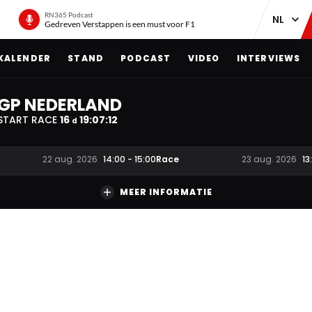
RN365 Podcast
Gedreven Verstappen is een must voor F1
KALENDER
STAND
PODCAST
VIDEO
INTERVIEWS
GP NEDERLAND
START RACE
16
19
:
07
:
11
d
Race
22 aug. 2026
14:00
-
15:00
23 aug. 2026
13
MEER INFORMATIE