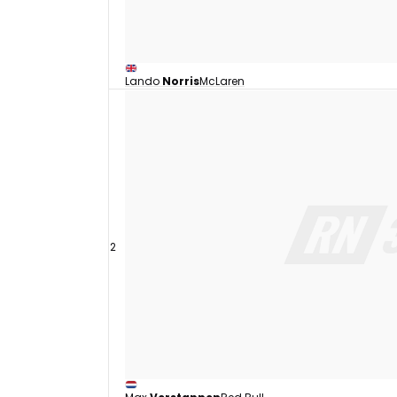
Lando
Norris
McLaren
2