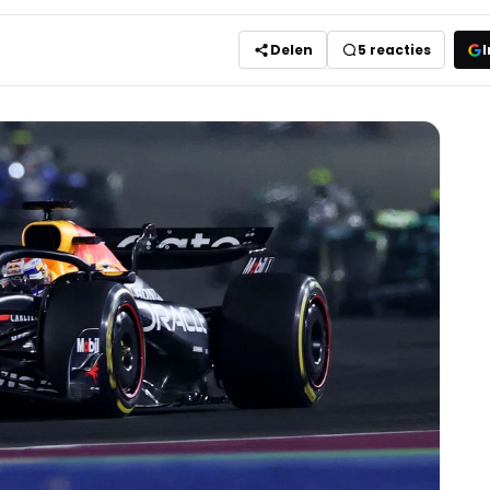
Delen
5
reacties
I