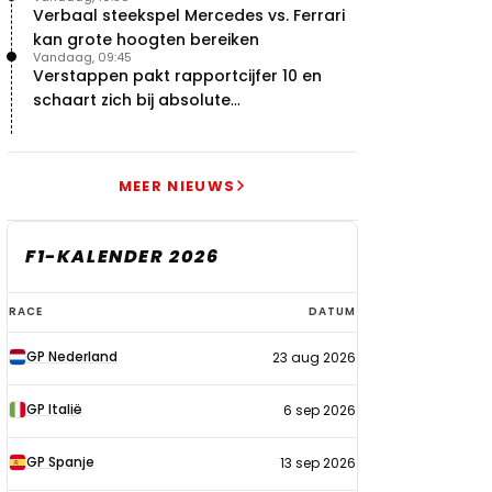
respect voor"
Verbaal steekspel Mercedes vs. Ferrari
kan grote hoogten bereiken
Vandaag, 09:45
Verstappen pakt rapportcijfer 10 en
schaart zich bij absolute
buitencategorie
MEER NIEUWS
F1-KALENDER 2026
F1-
RACE
DATUM
kalender
GP Nederland
23 aug 2026
2026
GP Italië
6 sep 2026
GP Spanje
13 sep 2026