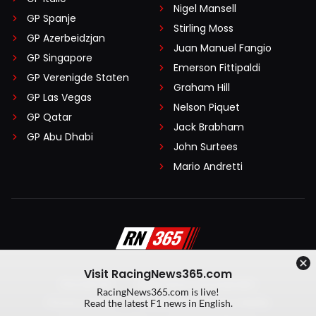
Nigel Mansell
GP Spanje
Stirling Moss
GP Azerbeidzjan
Juan Manuel Fangio
GP Singapore
Emerson Fittipaldi
GP Verenigde Staten
Graham Hill
GP Las Vegas
Nelson Piquet
GP Qatar
Jack Brabham
GP Abu Dhabi
John Surtees
Mario Andretti
Visit RacingNews365.com
Disclaimer
Algemene voorwaarden
RacingNews365.com is live!
Privacy Policy
Created by On Your Marks
Read the latest F1 news in English.