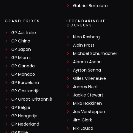
Gabriel Bortoleto
GRAND PRIXES
LEGENDARISCHE
COUREURS
GP Australië
Nico Rosberg
GP China
Alain Prost
GP Japan
Michael Schumacher
GP Miami
Alberto Ascari
GP Canada
Ayrton Senna
GP Monaco
Gilles Villeneuve
GP Barcelona
James Hunt
GP Oostenrijk
Jackie Stewart
GP Groot-Brittannië
Mika Häkkinen
GP België
Jos Verstappen
GP Hongarije
Jim Clark
GP Nederland
Niki Lauda
GP Italië