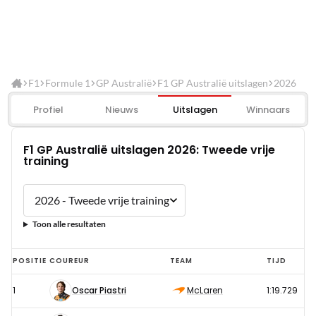
F1
Formule 1
GP Australië
F1 GP Australië uitslagen
2026
Profiel
Nieuws
Uitslagen
Winnaars
F1 GP Australië uitslagen 2026: Tweede vrije
training
Toon alle resultaten
F1
POSITIE
COUREUR
TEAM
TIJD
GP
1
Oscar Piastri
McLaren
1:19.729
Australië