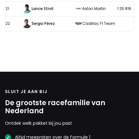
21
Lance Stroll
Aston Martin
1:25.816
22
Sergio Pérez
Cadillac F1 Team
SLUIT JE AAN BIJ
De grootste racefamilie van
Nederland
Ontdek welk pakket bij jou past
Altijd meepraten over de Formule 1