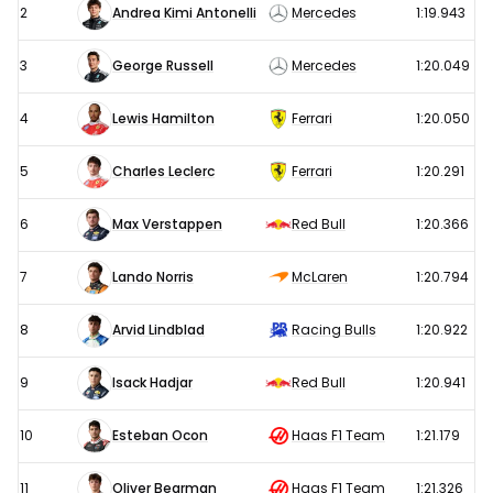
uitslagen
2
Andrea Kimi Antonelli
Mercedes
1:19.943
2026:
Tweede
3
George Russell
Mercedes
1:20.049
vrije
4
Lewis Hamilton
Ferrari
1:20.050
training
5
Charles Leclerc
Ferrari
1:20.291
6
Max Verstappen
Red Bull
1:20.366
7
Lando Norris
McLaren
1:20.794
8
Arvid Lindblad
Racing Bulls
1:20.922
9
Isack Hadjar
Red Bull
1:20.941
10
Esteban Ocon
Haas F1 Team
1:21.179
11
Oliver Bearman
Haas F1 Team
1:21.326