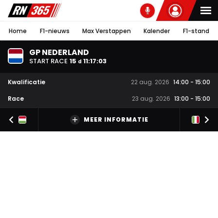
Home
F1-nieuws
Max Verstappen
Kalender
F1-stand
GP NEDERLAND
START RACE
15
11
:
17
:
03
d
Kwalificatie
22 aug. 2026
14:00
-
15:00
Race
23 aug. 2026
13:00
-
15:00
MEER INFORMATIE