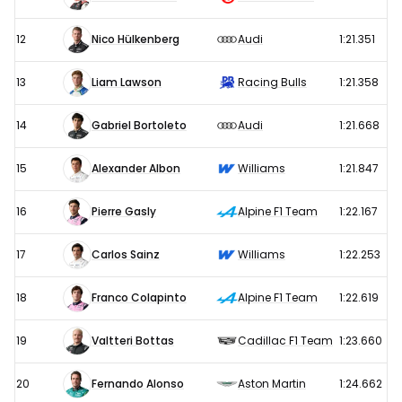
12
Nico Hülkenberg
Audi
1:21.351
13
Liam Lawson
Racing Bulls
1:21.358
14
Gabriel Bortoleto
Audi
1:21.668
15
Alexander Albon
Williams
1:21.847
16
Pierre Gasly
Alpine F1 Team
1:22.167
17
Carlos Sainz
Williams
1:22.253
18
Franco Colapinto
Alpine F1 Team
1:22.619
19
Valtteri Bottas
Cadillac F1 Team
1:23.660
20
Fernando Alonso
Aston Martin
1:24.662