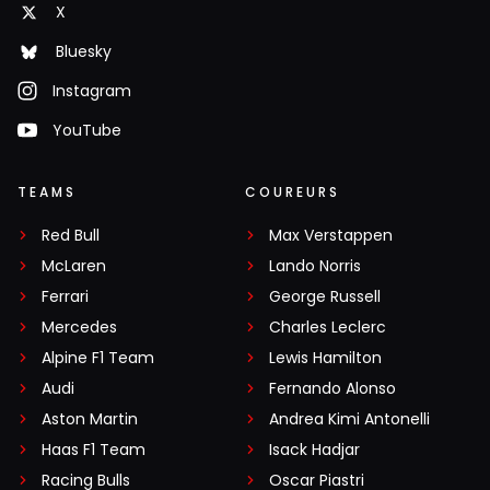
X
Bluesky
Instagram
YouTube
TEAMS
COUREURS
Red Bull
Max Verstappen
McLaren
Lando Norris
Ferrari
George Russell
Mercedes
Charles Leclerc
Alpine F1 Team
Lewis Hamilton
Audi
Fernando Alonso
Aston Martin
Andrea Kimi Antonelli
Haas F1 Team
Isack Hadjar
Racing Bulls
Oscar Piastri