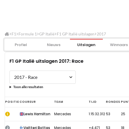
F1
Formule 1
GP Italië
F1 GP Italië uitslagen
2017
Profiel
Nieuws
Uitslagen
Winnaars
F1 GP Italië uitslagen 2017: Race
Toon alle resultaten
F1
POSITIE
COUREUR
TEAM
TIJD
RONDES
PUN
GP
1
Lewis Hamilton
Mercedes
1:15:32.312
53
25
Italië
uitslagen
2
Valtteri Bottas
Mercedes
+4.471
53
18