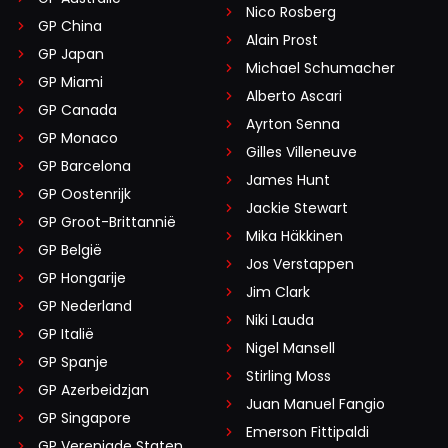
Nico Rosberg
GP China
Alain Prost
GP Japan
Michael Schumacher
GP Miami
Alberto Ascari
GP Canada
Ayrton Senna
GP Monaco
Gilles Villeneuve
GP Barcelona
James Hunt
GP Oostenrijk
Jackie Stewart
GP Groot-Brittannië
Mika Häkkinen
GP België
Jos Verstappen
GP Hongarije
Jim Clark
GP Nederland
Niki Lauda
GP Italië
Nigel Mansell
GP Spanje
Stirling Moss
GP Azerbeidzjan
Juan Manuel Fangio
GP Singapore
Emerson Fittipaldi
GP Verenigde Staten