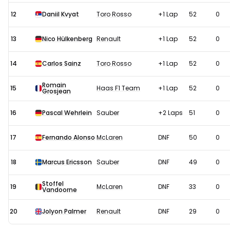
12
Daniil Kvyat
Toro Rosso
+1 Lap
52
0
13
Nico Hülkenberg
Renault
+1 Lap
52
0
14
Carlos Sainz
Toro Rosso
+1 Lap
52
0
Romain
15
Haas F1 Team
+1 Lap
52
0
Grosjean
16
Pascal Wehrlein
Sauber
+2 Laps
51
0
17
Fernando Alonso
McLaren
DNF
50
0
18
Marcus Ericsson
Sauber
DNF
49
0
Stoffel
19
McLaren
DNF
33
0
Vandoorne
20
Jolyon Palmer
Renault
DNF
29
0