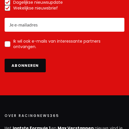
Dagelijkse nieuwsupdate
Wekelijkse nieuwsbrief
Ik wil ook e-mails van interessante partners
ontvangen.
ABONNEREN
OVER RACINGNEWS365
Het
laatste Formule 1
en
Max Verstappen
nieuws vind je