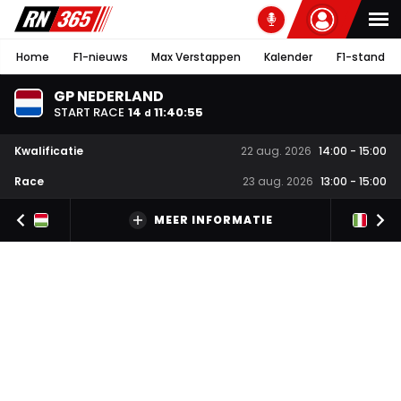
Home
F1-nieuws
Max Verstappen
Kalender
F1-stand
GP NEDERLAND
START RACE
14
11
:
40
:
55
d
Kwalificatie
22 aug. 2026
14:00
-
15:00
Race
23 aug. 2026
13:00
-
15:00
MEER INFORMATIE