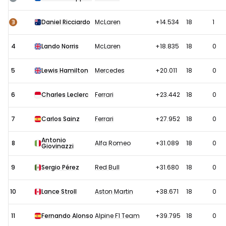
2021:
Sprintrace
3
Daniel Ricciardo
McLaren
+14.534
18
1
4
Lando Norris
McLaren
+18.835
18
0
5
Lewis Hamilton
Mercedes
+20.011
18
0
6
Charles Leclerc
Ferrari
+23.442
18
0
7
Carlos Sainz
Ferrari
+27.952
18
0
Antonio
8
Alfa Romeo
+31.089
18
0
Giovinazzi
9
Sergio Pérez
Red Bull
+31.680
18
0
10
Lance Stroll
Aston Martin
+38.671
18
0
11
Fernando Alonso
Alpine F1 Team
+39.795
18
0