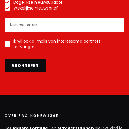
Dagelijkse nieuwsupdate
Wekelijkse nieuwsbrief
Ik wil ook e-mails van interessante partners
ontvangen.
ABONNEREN
OVER RACINGNEWS365
Het
laatste Formule 1
en
Max Verstappen
nieuws vind je