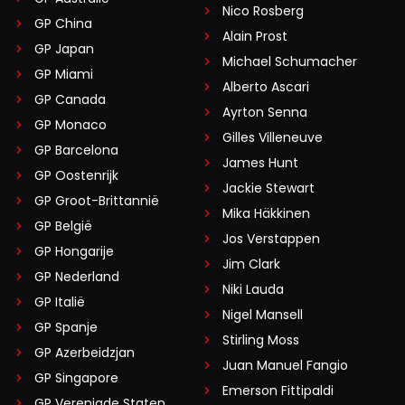
Nico Rosberg
GP China
Alain Prost
GP Japan
Michael Schumacher
GP Miami
Alberto Ascari
GP Canada
Ayrton Senna
GP Monaco
Gilles Villeneuve
GP Barcelona
James Hunt
GP Oostenrijk
Jackie Stewart
GP Groot-Brittannië
Mika Häkkinen
GP België
Jos Verstappen
GP Hongarije
Jim Clark
GP Nederland
Niki Lauda
GP Italië
Nigel Mansell
GP Spanje
Stirling Moss
GP Azerbeidzjan
Juan Manuel Fangio
GP Singapore
Emerson Fittipaldi
GP Verenigde Staten