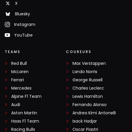
X
Bluesky
Instagram
YouTube
TEAMS
COUREURS
Red Bull
Max Verstappen
McLaren
Lando Norris
Ferrari
George Russell
Mercedes
Charles Leclerc
Alpine F1 Team
Lewis Hamilton
Audi
Fernando Alonso
Aston Martin
Andrea Kimi Antonelli
Haas F1 Team
Isack Hadjar
Racing Bulls
Oscar Piastri