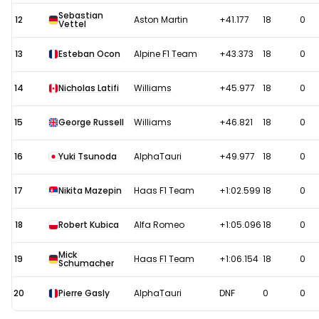
Sebastian
12
Aston Martin
+41.177
18
0
Vettel
13
Esteban Ocon
Alpine F1 Team
+43.373
18
0
14
Nicholas Latifi
Williams
+45.977
18
0
15
George Russell
Williams
+46.821
18
0
16
Yuki Tsunoda
AlphaTauri
+49.977
18
0
17
Nikita Mazepin
Haas F1 Team
+1:02.599
18
0
18
Robert Kubica
Alfa Romeo
+1:05.096
18
0
Mick
19
Haas F1 Team
+1:06.154
18
0
Schumacher
20
Pierre Gasly
AlphaTauri
DNF
0
0