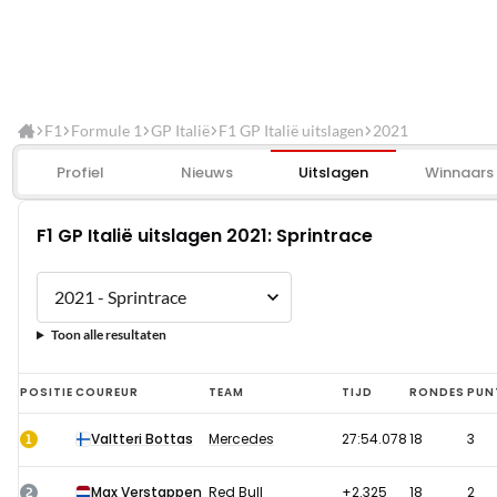
F1
Formule 1
GP Italië
F1 GP Italië uitslagen
2021
Profiel
Nieuws
Uitslagen
Winnaars
F1 GP Italië uitslagen 2021: Sprintrace
Toon alle resultaten
F1
POSITIE
COUREUR
TEAM
TIJD
RONDES
PUN
GP
1
Valtteri Bottas
Mercedes
27:54.078
18
3
Italië
uitslagen
2
Max Verstappen
Red Bull
+2.325
18
2