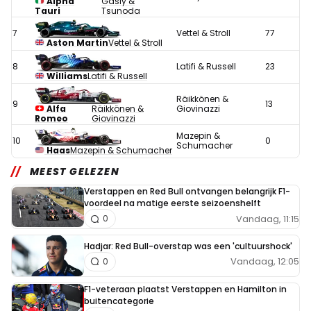
Alpha
Gasly &
Tauri
Tsunoda
7
Vettel & Stroll
77
Aston Martin
Vettel & Stroll
8
Latifi & Russell
23
Williams
Latifi & Russell
Räikkönen &
9
13
Alfa
Räikkönen &
Giovinazzi
Romeo
Giovinazzi
Mazepin &
10
0
Schumacher
Haas
Mazepin & Schumacher
MEEST GELEZEN
Verstappen en Red Bull ontvangen belangrijk F1-
voordeel na matige eerste seizoenshelft
Vandaag, 11:15
0
Hadjar: Red Bull-overstap was een 'cultuurshock'
Vandaag, 12:05
0
F1-veteraan plaatst Verstappen en Hamilton in
buitencategorie