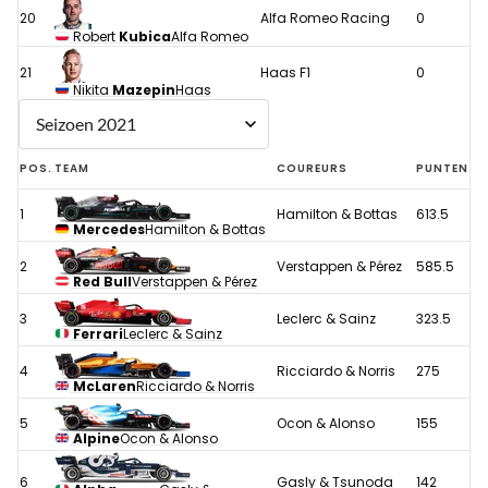
20
Alfa Romeo Racing
0
Robert
Kubica
Alfa Romeo
21
Haas F1
0
Nikita
Mazepin
Haas
POS.
TEAM
COUREURS
PUNTEN
1
Hamilton & Bottas
613.5
Mercedes
Hamilton & Bottas
2
Verstappen & Pérez
585.5
Red Bull
Verstappen & Pérez
3
Leclerc & Sainz
323.5
Ferrari
Leclerc & Sainz
4
Ricciardo & Norris
275
McLaren
Ricciardo & Norris
5
Ocon & Alonso
155
Alpine
Ocon & Alonso
6
Gasly & Tsunoda
142