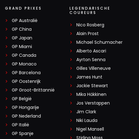
GRAND PRIXES
LEGENDARISCHE
COUREURS
GP Australië
Nico Rosberg
GP China
Alain Prost
GP Japan
Michael Schumacher
GP Miami
Alberto Ascari
GP Canada
Ayrton Senna
GP Monaco
Gilles Villeneuve
GP Barcelona
James Hunt
GP Oostenrijk
Jackie Stewart
GP Groot-Brittannië
Mika Häkkinen
GP België
Jos Verstappen
GP Hongarije
Jim Clark
GP Nederland
Niki Lauda
GP Italië
Nigel Mansell
GP Spanje
Stirling Moss