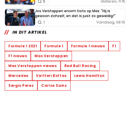
Gisteren, 11:15
5
Jos Verstappen enorm trots op Max: "Hij is
gewoon zichzelf, en dat is juist zo geweldig!"
Vandaag, 08:15
1
IN DIT ARTIKEL
Formule 1 2021
Formule 1
Formule 1 nieuws
F1
F1 nieuws
Max Verstappen
Max Verstappen nieuws
Red Bull Racing
Mercedes
Valtteri Bottas
Lewis Hamilton
Sergio Perez
Carlos Sainz