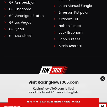
GP Azerbeidzjan
Juan Manuel Fangio
GP Singapore
Emerson Fittipaldi
GP Verenigde Staten
Graham Hill
GP Las Vegas
Nelson Piquet
GP Qatar
Jack Brabham
GP Abu Dhabi
John Surtees
Mario Andretti
Visit RacingNews365.com
Disclaimer
Algemene voorwaarden
RacingNews365.com is live!
Privacy Policy
Created by On Your Marks
Read the latest F1 news in English.
Privacy manager
Kansspeluitingen
GO TO RACINGNEWS365.COM