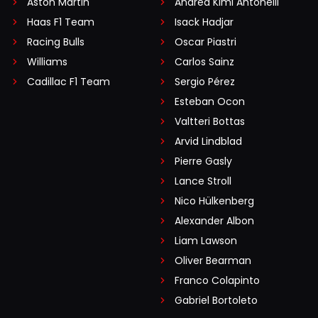
Aston Martin
Andrea Kimi Antonelli
Haas F1 Team
Isack Hadjar
Racing Bulls
Oscar Piastri
Williams
Carlos Sainz
Cadillac F1 Team
Sergio Pérez
Esteban Ocon
Valtteri Bottas
Arvid Lindblad
Pierre Gasly
Lance Stroll
Nico Hülkenberg
Alexander Albon
Liam Lawson
Oliver Bearman
Franco Colapinto
Gabriel Bortoleto