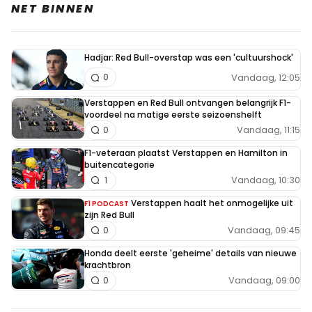
NET BINNEN
Hadjar: Red Bull-overstap was een 'cultuurshock'
Vandaag, 12:05
0
Verstappen en Red Bull ontvangen belangrijk F1-
voordeel na matige eerste seizoenshelft
Vandaag, 11:15
0
F1-veteraan plaatst Verstappen en Hamilton in
buitencategorie
Vandaag, 10:30
1
Verstappen haalt het onmogelijke uit
F1 PODCAST
zijn Red Bull
Vandaag, 09:45
0
Honda deelt eerste 'geheime' details van nieuwe
krachtbron
Vandaag, 09:00
0