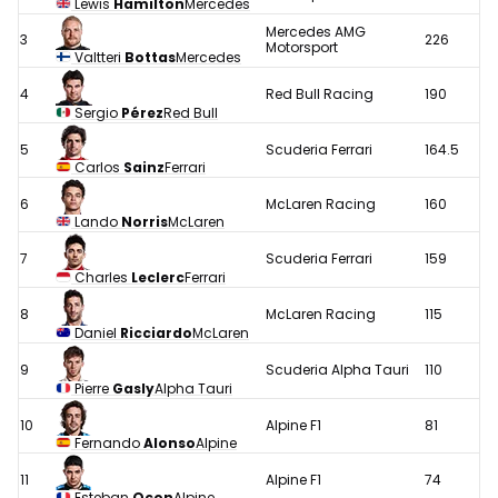
Lewis
Hamilton
Mercedes
Mercedes AMG
3
226
Motorsport
Valtteri
Bottas
Mercedes
4
Red Bull Racing
190
Sergio
Pérez
Red Bull
5
Scuderia Ferrari
164.5
Carlos
Sainz
Ferrari
6
McLaren Racing
160
Lando
Norris
McLaren
7
Scuderia Ferrari
159
Charles
Leclerc
Ferrari
8
McLaren Racing
115
Daniel
Ricciardo
McLaren
9
Scuderia Alpha Tauri
110
Pierre
Gasly
Alpha Tauri
10
Alpine F1
81
Fernando
Alonso
Alpine
11
Alpine F1
74
Esteban
Ocon
Alpine