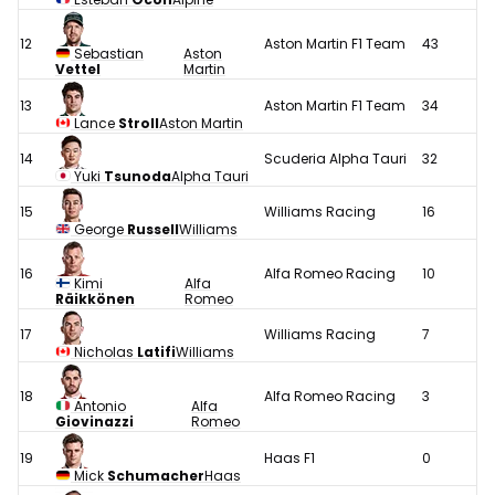
12
Aston Martin F1 Team
43
Sebastian
Aston
Vettel
Martin
13
Aston Martin F1 Team
34
Lance
Stroll
Aston Martin
14
Scuderia Alpha Tauri
32
Yuki
Tsunoda
Alpha Tauri
15
Williams Racing
16
George
Russell
Williams
16
Alfa Romeo Racing
10
Kimi
Alfa
Räikkönen
Romeo
17
Williams Racing
7
Nicholas
Latifi
Williams
18
Alfa Romeo Racing
3
Antonio
Alfa
Giovinazzi
Romeo
19
Haas F1
0
Mick
Schumacher
Haas