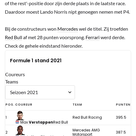
of the rest'-positie door zijn derde plaats in de laatste race.
Daardoor moest Lando Norris nipt genoegen nemen met P4.
Bij de constructeurs won
Mercedes
wel de titel. Zij troefden
Red Bull
af met 28 punten voorsprong.
Ferrari
werd derde.
Check de gehele eindstand hieronder.
Formule 1 stand 2021
Coureurs
Teams
POS.
COUREUR
TEAM
PUNTEN
1
Red Bull Racing
395.5
Max
Verstappen
Red Bull
Mercedes AMG
2
387.5
Motorsport