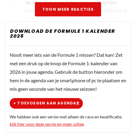
Nu zit er alsnog een zure nasmaak aan dit hele
TOON MEER REACTIES
kampioenschap, omdat 1 iemand (de leiding) i.p.v. de
rode vlag te geven er een clusterfuck einde van
maakt.
DOWNLOAD DE FORMULE 1 KALENDER
2026
Nooit meer iets van de Formule 1 missen? Dat kan! Zet
met een druk op de knop de Formule 1-kalender van
2026 in jouw agenda. Gebruik de button hieronder om
hem in de agenda van je smartphone of pc te plaatsen en
mis geen seconde van het nieuwe seizoen!
+ TOEVOEGEN AAN AGENDA
We hebben ook een versie met alleen de race en kwalificatie.
klik hier voor deze versie en meer uitleg
.