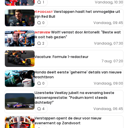
Vandaag, 10:30
1
Verstappen haalt het onmogelijke uit
F1 PODCAST
zijn Red Bull
Vandaag, 09:45
0
Wolff verrast door Antonelli: "Beste wat
INTERVIEW
ik ooit heb gezien"
Vandaag, 07:30
2
Vacature: Formule 1-redacteur
7 aug. 07:20
Honda deelt eerste 'geheime' details van nieuwe
krachtbron
Vandaag, 09:00
0
IJzersterke VeeKay jubelt na evenaring beste
seizoensprestatie: "Podium komt steeds
dichterbij!"
Vandaag, 06:45
4
Verstappen opent de deur voor nieuw
evenement op Zandvoort