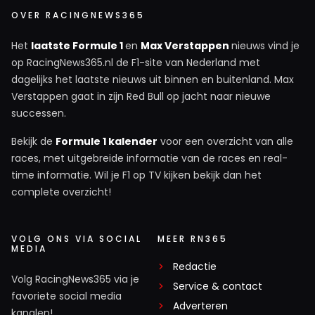
OVER RACINGNEWS365
Het
laatste Formule 1
en
Max Verstappen
nieuws vind je
op RacingNews365.nl de F1-site van Nederland met
dagelijks het laatste nieuws uit binnen en buitenland. Max
Verstappen gaat in zijn Red Bull op jacht naar nieuwe
successen.
Bekijk de
Formule 1 kalender
voor een overzicht van alle
races, met uitgebreide informatie van de races en real-
time informatie. Wil je F1 op TV kijken bekijk dan het
complete overzicht!
VOLG ONS VIA SOCIAL
MEER RN365
MEDIA
Redactie
Volg RacingNews365 via je
Service & contact
favoriete social media
Adverteren
kanalen!