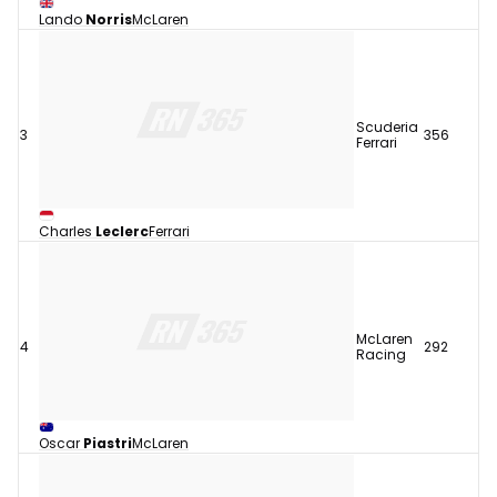
Lando
Norris
McLaren
Scuderia
3
356
Ferrari
Charles
Leclerc
Ferrari
McLaren
4
292
Racing
Oscar
Piastri
McLaren