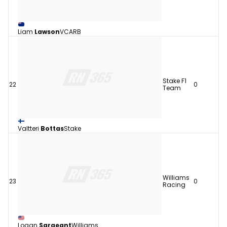
Liam
Lawson
VCARB
Stake F1
22
0
Team
Valtteri
Bottas
Stake
Williams
23
0
Racing
Logan
Sargeant
Williams