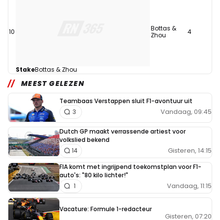
Bottas &
10
4
Zhou
Stake
Bottas & Zhou
MEEST GELEZEN
Teambaas Verstappen sluit F1-avontuur uit
Vandaag, 09:45
3
Dutch GP maakt verrassende artiest voor
volkslied bekend
Gisteren, 14:15
14
FIA komt met ingrijpend toekomstplan voor F1-
auto's: "80 kilo lichter!"
Vandaag, 11:15
1
Vacature: Formule 1-redacteur
Gisteren, 07:20