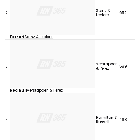
Sainz &
2
652
Leclerc
Ferrari
Sainz & Leclerc
Verstappen
3
589
& Pérez
Red Bull
Verstappen & Pérez
Hamilton &
4
468
Russell