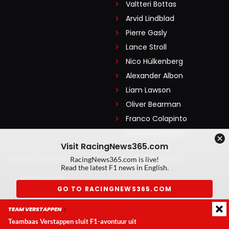
Valtteri Bottas
Arvid Lindblad
Pierre Gasly
Lance Stroll
Nico Hülkenberg
Alexander Albon
Liam Lawson
Oliver Bearman
Franco Colapinto
Gabriel Bortoleto
Visit RacingNews365.com
GRAND PRIXES
LEGENDARISCHE
RacingNews365.com is live!
COUREURS
Read the latest F1 news in English.
GP Australië
Nico Rosberg
GO TO RACINGNEWS365.COM
GP China
Alain Prost
GP Japan
TEAM VERSTAPPEN
Don't show again
Michael Schumacher
GP Miami
Teambaas Verstappen sluit F1-avontuur uit