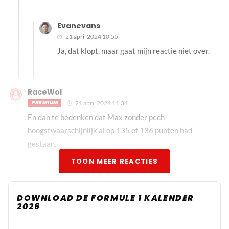
Evanevans
21 april 2024 10:55
Ja, dat klopt, maar gaat mijn reactie niet over.
RaceWol
PREMIUM
21 april 2024 11:34
En dan te bedenken dat Max zonder pech
hoogstwaarschijnlijk al op 135 of 136 punten had
gestaan.
TOON MEER REACTIES
DOWNLOAD DE FORMULE 1 KALENDER
2026