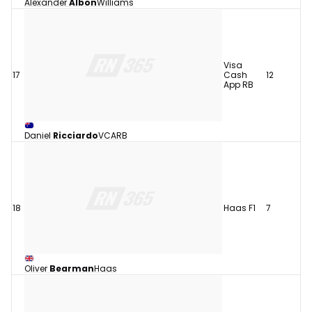
Alexander
Albon
Williams
Visa
17
Cash
12
App RB
Daniel
Ricciardo
VCARB
18
Haas F1
7
Oliver
Bearman
Haas