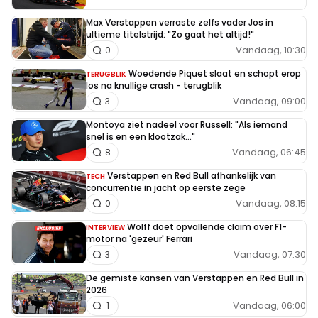
Max Verstappen verraste zelfs vader Jos in
ultieme titelstrijd: "Zo gaat het altijd!"
Vandaag, 10:30
0
Woedende Piquet slaat en schopt erop
TERUGBLIK
los na knullige crash - terugblik
Vandaag, 09:00
3
Montoya ziet nadeel voor Russell: "Als iemand
snel is en een klootzak..."
Vandaag, 06:45
8
Verstappen en Red Bull afhankelijk van
TECH
concurrentie in jacht op eerste zege
Vandaag, 08:15
0
Wolff doet opvallende claim over F1-
INTERVIEW
motor na 'gezeur' Ferrari
Vandaag, 07:30
3
De gemiste kansen van Verstappen en Red Bull in
2026
Vandaag, 06:00
1