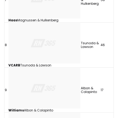
Hulkenberg
Haas
Magnussen & Hulkenberg
Tsunoda &
8
46
Lawson
VCARB
Tsunoda & Lawson
Albon &
9
17
Colapinto
Williams
Albon & Colapinto