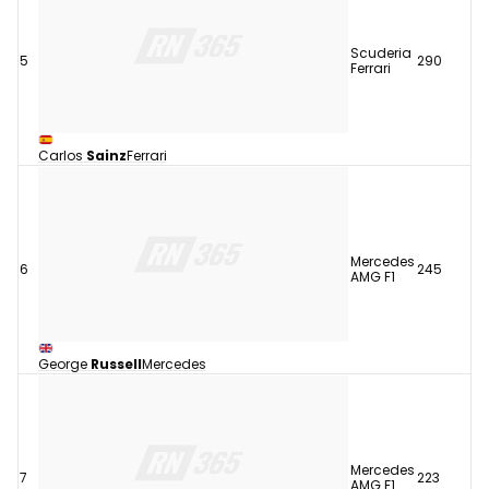
Scuderia
5
290
Ferrari
Carlos
Sainz
Ferrari
Mercedes
6
245
AMG F1
George
Russell
Mercedes
Mercedes
7
223
AMG F1