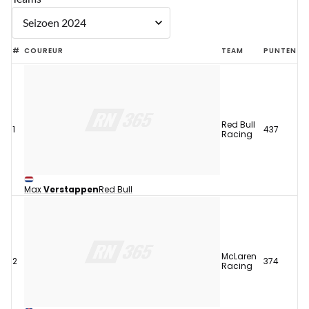
#
COUREUR
TEAM
PUNTEN
Red Bull
1
437
Racing
Max
Verstappen
Red Bull
McLaren
2
374
Racing