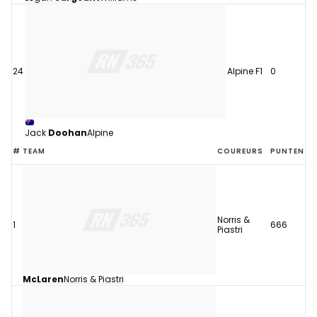
24
Alpine F1
0
Jack
Doohan
Alpine
#
TEAM
COUREURS
PUNTEN
Norris &
1
666
Piastri
McLaren
Norris & Piastri