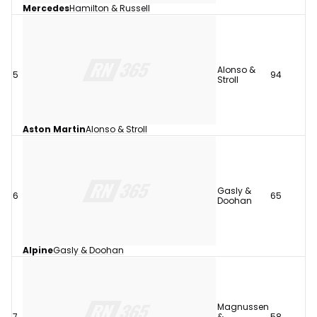
Mercedes
Hamilton & Russell
Alonso &
5
94
Stroll
Aston Martin
Alonso & Stroll
Gasly &
6
65
Doohan
Alpine
Gasly & Doohan
Magnussen
7
&
58