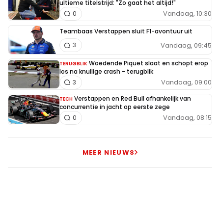
ultieme titelstrijd: "Zo gaat het altijd!"
Vandaag, 10:30
0
Teambaas Verstappen sluit F1-avontuur uit
Vandaag, 09:45
3
Woedende Piquet slaat en schopt erop
TERUGBLIK
los na knullige crash - terugblik
Vandaag, 09:00
3
Verstappen en Red Bull afhankelijk van
TECH
concurrentie in jacht op eerste zege
Vandaag, 08:15
0
MEER NIEUWS