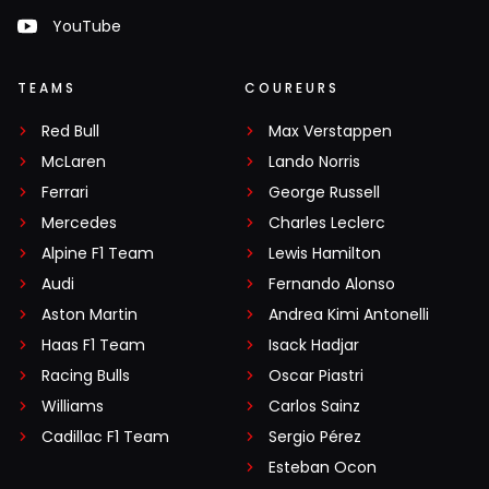
YouTube
TEAMS
COUREURS
Red Bull
Max Verstappen
McLaren
Lando Norris
Ferrari
George Russell
Mercedes
Charles Leclerc
Alpine F1 Team
Lewis Hamilton
Audi
Fernando Alonso
Aston Martin
Andrea Kimi Antonelli
Haas F1 Team
Isack Hadjar
Racing Bulls
Oscar Piastri
Williams
Carlos Sainz
Cadillac F1 Team
Sergio Pérez
Esteban Ocon