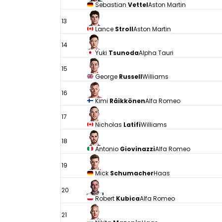
Sebastian
Vettel
Aston Martin
13
Lance
Stroll
Aston Martin
14
Yuki
Tsunoda
Alpha Tauri
15
George
Russell
Williams
16
Kimi
Räikkönen
Alfa Romeo
17
Nicholas
Latifi
Williams
18
Antonio
Giovinazzi
Alfa Romeo
19
Mick
Schumacher
Haas
20
Robert
Kubica
Alfa Romeo
21