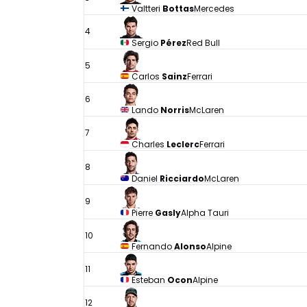
Valtteri
Bottas
Mercedes
4
Sergio
Pérez
Red Bull
5
Carlos
Sainz
Ferrari
6
Lando
Norris
McLaren
7
Charles
Leclerc
Ferrari
8
Daniel
Ricciardo
McLaren
9
Pierre
Gasly
Alpha Tauri
10
Fernando
Alonso
Alpine
11
Esteban
Ocon
Alpine
12