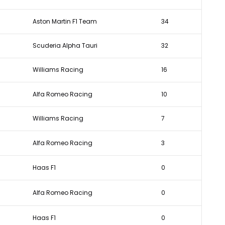
Aston Martin F1 Team
34
Scuderia Alpha Tauri
32
Williams Racing
16
Alfa Romeo Racing
10
Williams Racing
7
Alfa Romeo Racing
3
Haas F1
0
Alfa Romeo Racing
0
Haas F1
0