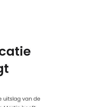
catie
gt
e uitslag van de