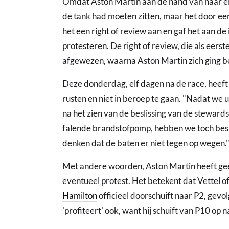
Omdat Aston Martin aan de hand van haar eig
de tank had moeten zitten, maar het door ee
het een right of review aan en gaf het aan de
protesteren. De right of review, die als eer
afgewezen, waarna Aston Martin zich ging b
Deze donderdag, elf dagen na de race, heeft
rusten en niet in beroep te gaan. "Nadat we
na het zien van de beslissing van de steward
falende brandstofpomp, hebben we toch beslo
denken dat de baten er niet tegen op wegen.
Met andere woorden, Aston Martin heeft gee
eventueel protest. Het betekent dat Vettel off
Hamilton
officieel doorschuift naar P2, gevo
'profiteert' ook, want hij schuift van P10 op n