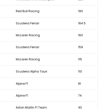
Red Bull Racing
190
Scuderia Ferrari
164.5
McLaren Racing
160
Scuderia Ferrari
159
McLaren Racing
115
Scuderia Alpha Tauri
110
Alpine F1
81
Alpine F1
74
Aston Martin F1 Team
43