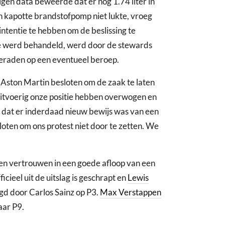
en data beweerde dat er nog 1.74 liter in
n kapotte brandstofpomp niet lukte, vroeg
 intentie te hebben om de beslissing te
ste werd behandeld, werd door de stewards
eraden op een eventueel beroep.
 Aston Martin besloten om de zaak te laten
 uitvoerig onze positie hebben overwogen en
s dat er inderdaad nieuw bewijs was van een
ten om ons protest niet door te zetten. We
"
n vertrouwen in een goede afloop van een
icieel uit de uitslag is geschrapt en
Lewis
lgd door Carlos Sainz op P3.
Max Verstappen
aar P9.