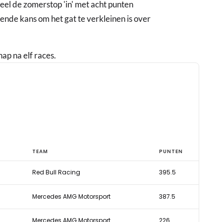
eel de zomerstop 'in' met acht punten
nde kans om het gat te verkleinen is over
ap na elf races.
TEAM
PUNTEN
Red Bull Racing
395.5
Mercedes AMG Motorsport
387.5
Mercedes AMG Motorsport
226