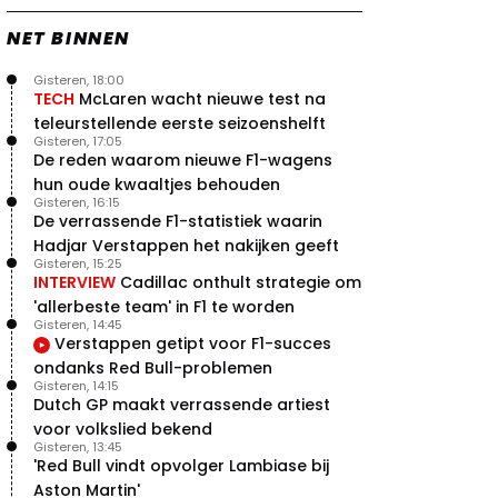
NET BINNEN
Gisteren, 18:00
TECH
McLaren wacht nieuwe test na
teleurstellende eerste seizoenshelft
Gisteren, 17:05
De reden waarom nieuwe F1-wagens
hun oude kwaaltjes behouden
Gisteren, 16:15
De verrassende F1-statistiek waarin
Hadjar Verstappen het nakijken geeft
Gisteren, 15:25
INTERVIEW
Cadillac onthult strategie om
'allerbeste team' in F1 te worden
Gisteren, 14:45
Verstappen getipt voor F1-succes
ondanks Red Bull-problemen
Gisteren, 14:15
Dutch GP maakt verrassende artiest
voor volkslied bekend
Gisteren, 13:45
'Red Bull vindt opvolger Lambiase bij
Aston Martin'