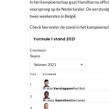
In het kampioenschap gaat Hamilton nu offici
voorsprong op de Nederlander. De eerstvolge
twee weekenden in België.
Check hieronder de stand in het kampioensch
Formule 1 stand 2021
Coureurs
Teams
POS.
COUREUR
1
Max
Verstappen
Red Bull
2
Lewis
Hamilton
Mercedes
3