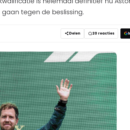
kwalificatie is helemaal definitief nu Ast
e gaan tegen de beslissing.
Delen
20
reacties
I