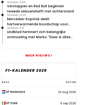
Gisteren, 12:55
Verstappen en Red Bull beginnen
tweede seizoenshelft met achterstand
Gisteren, 12:05
Mercedes-kopstuk deelt
hartverwarmende boodschap voor
Gisteren, 11:15
overstap naar Red Bull
Lindblad herinnert zich belangrijke
ontmoeting met Marko: "Daar is alles
echt begonnen"
MEER NIEUWS
F1-KALENDER 2026
F1-
RACE
DATUM
kalender
GP Nederland
23 aug 2026
2026
GP Italië
6 sep 2026