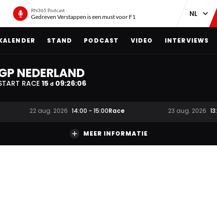
RN365 Podcast
Gedreven Verstappen is een must voor F1
KALENDER
STAND
PODCAST
VIDEO
INTERVIEWS
GP NEDERLAND
START RACE
15
09
:
26
:
05
d
Race
22 aug. 2026
14:00
-
15:00
23 aug. 2026
13
MEER INFORMATIE