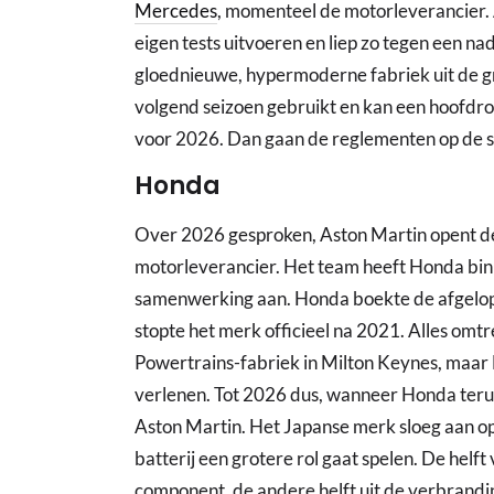
Mercedes
, momenteel de motorleverancier.
eigen tests uitvoeren en liep zo tegen een na
gloednieuwe, hypermoderne fabriek uit de g
volgend seizoen gebruikt en kan een hoofdrol
voor 2026. Dan gaan de reglementen op de 
Honda
Over 2026 gesproken, Aston Martin opent de
motorleverancier. Het team heeft Honda bin
samenwerking aan. Honda boekte de afgelope
stopte het merk officieel na 2021. Alles omt
Powertrains-fabriek in Milton Keynes, maar
verlenen. Tot 2026 dus, wanneer Honda terug
Aston Martin. Het Japanse merk sloeg aan o
batterij een grotere rol gaat spelen. De helf
component, de andere helft uit de verbrandin