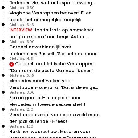
"Iedereen ziet wat autosport teweeg
Gisteren, 16:30
brengt"
Magische Verstappen betovert F1 en
maakt het onmogelijke mogelijk
Gisteren, 15:45
INTERVIEW
Honda trots op ommekeer
na 'grote schok' aan begin Aston
Gisteren, 15:00
Martin-avontuur
Coronel onverbiddelijk over
titelambities Russell: "Slik het nou maar
Gisteren, 14:15
gewoon"
Coronel looft kritische Verstappen:
“Dan komt de beste Max naar boven”
Gisteren, 13:45
Mercedes moet waken voor
Verstappen-scenario: "Dat is de enige
Gisteren, 13:00
manier"
Ferrari gaat all-in op jacht naar
Mercedes in tweede seizoenshelft
Gisteren, 12:10
Verstappen vecht voor indrukwekkende
tien jaar durende F1-reeks
Gisteren, 11:20
Häkkinen waarschuwt McLaren voor