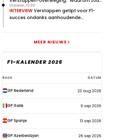
Verstappen-overweging: "Waarom zou
Gisteren, 10:30
je?"
INTERVIEW
Verstappen getipt voor F1-
succes ondanks aanhoudende
problemen
MEER NIEUWS
F1-KALENDER 2026
F1-
RACE
DATUM
kalender
GP Nederland
23 aug 2026
2026
GP Italië
6 sep 2026
GP Spanje
13 sep 2026
GP Azerbeidzjan
26 sep 2026