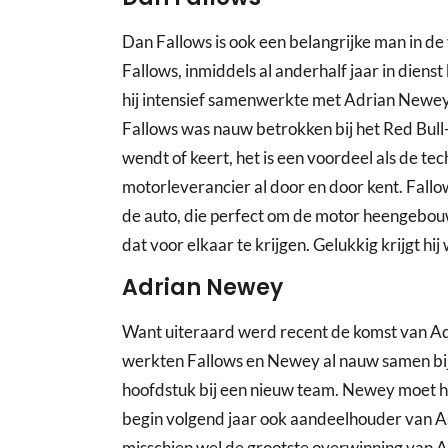
Dan Fallows is ook een belangrijke man in d
Fallows, inmiddels al anderhalf jaar in diens
hij intensief samenwerkte met Adrian Newey.
Fallows was nauw betrokken bij het Red Bull
wendt of keert, het is een voordeel als de tech
motorleverancier al door en door kent. Fallo
de auto, die perfect om de motor heengebo
dat voor elkaar te krijgen. Gelukkig krijgt hij 
Adrian Newey
Want uiteraard werd recent de komst van A
werkten Fallows en Newey al nauw samen bij 
hoofdstuk bij een nieuw team. Newey moet h
begin volgend jaar ook aandeelhouder van A
misschien wel de grootste overwinning van A