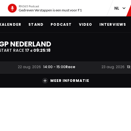
RN365 Podcast
Gedreven Verstappen is een must voor F1
KALENDER
STAND
PODCAST
VIDEO
INTERVIEWS
GP NEDERLAND
START RACE
17
09
:
25
:
17
d
Race
22 aug. 2026
14:00
-
15:00
23 aug. 2026
13
MEER INFORMATIE