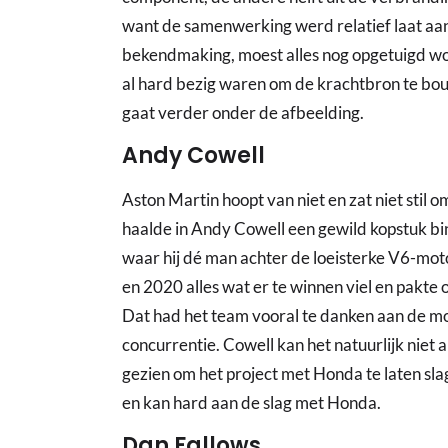
want de samenwerking werd relatief laat aa
bekendmaking, moest alles nog opgetuigd wo
al hard bezig waren om de krachtbron te bo
gaat verder onder de afbeelding.
Andy Cowell
Aston Martin hoopt van niet en zat niet stil 
haalde in Andy Cowell een gewild kopstuk b
waar hij dé man achter de loeisterke V6-mo
en 2020 alles wat er te winnen viel en pakte o
Dat had het team vooral te danken aan de mot
concurrentie. Cowell kan het natuurlijk niet a
gezien om het project met Honda te laten sl
en kan hard aan de slag met Honda.
Dan Fallows