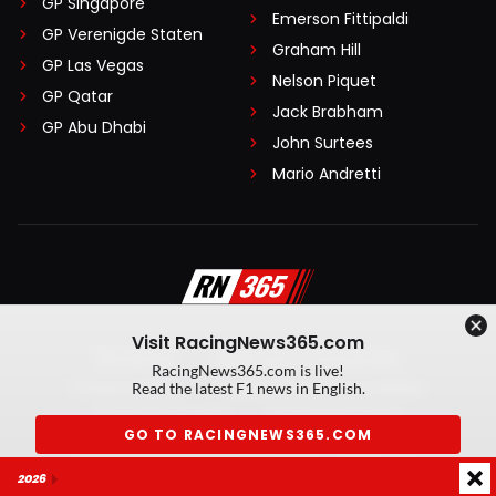
GP Singapore
Emerson Fittipaldi
GP Verenigde Staten
Graham Hill
GP Las Vegas
Nelson Piquet
GP Qatar
Jack Brabham
GP Abu Dhabi
John Surtees
Mario Andretti
Visit RacingNews365.com
Disclaimer
Algemene voorwaarden
RacingNews365.com is live!
Privacy Policy
Created by On Your Marks
Read the latest F1 news in English.
Privacy manager
Kansspeluitingen
GO TO RACINGNEWS365.COM
© 2026 RacingNews365. Alle rechten voorbehouden
2026
Don't show again