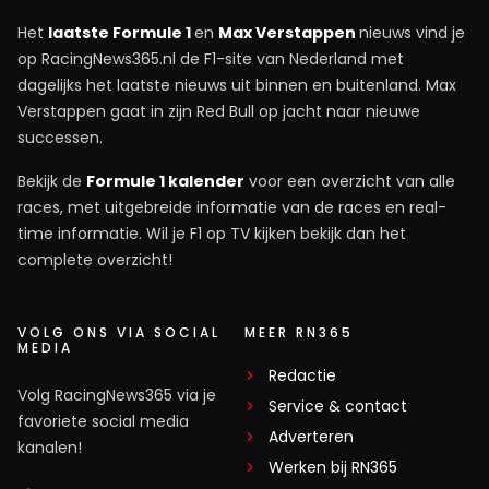
Het
laatste Formule 1
en
Max Verstappen
nieuws vind je
op RacingNews365.nl de F1-site van Nederland met
dagelijks het laatste nieuws uit binnen en buitenland. Max
Verstappen gaat in zijn Red Bull op jacht naar nieuwe
successen.
Bekijk de
Formule 1 kalender
voor een overzicht van alle
races, met uitgebreide informatie van de races en real-
time informatie. Wil je F1 op TV kijken bekijk dan het
complete overzicht!
VOLG ONS VIA SOCIAL
MEER RN365
MEDIA
Redactie
Volg RacingNews365 via je
Service & contact
favoriete social media
Adverteren
kanalen!
Werken bij RN365