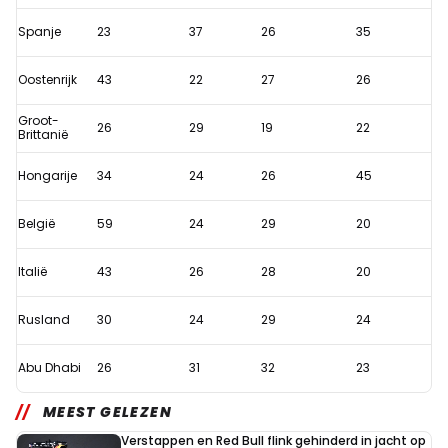
2020
Spanje
23
37
26
35
minder
werd
Oostenrijk
43
22
27
26
ingehaald
Groot-
26
29
19
22
(en
Brittanië
waarom
Hongarije
34
24
26
45
dat
geen
België
59
24
29
20
probleem
is)
Italië
43
26
28
20
Rusland
30
24
29
24
Abu Dhabi
26
31
32
23
MEEST GELEZEN
Verstappen en Red Bull flink gehinderd in jacht op