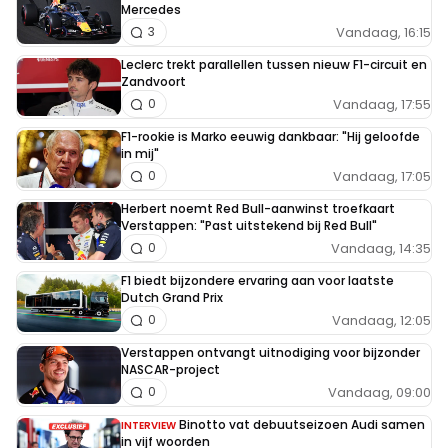
Mercedes
Vandaag, 16:15
3
Leclerc trekt parallellen tussen nieuw F1-circuit en
Zandvoort
Vandaag, 17:55
0
F1-rookie is Marko eeuwig dankbaar: "Hij geloofde
in mij"
Vandaag, 17:05
0
Herbert noemt Red Bull-aanwinst troefkaart
Verstappen: "Past uitstekend bij Red Bull"
Vandaag, 14:35
0
F1 biedt bijzondere ervaring aan voor laatste
Dutch Grand Prix
Vandaag, 12:05
0
Verstappen ontvangt uitnodiging voor bijzonder
NASCAR-project
Vandaag, 09:00
0
Binotto vat debuutseizoen Audi samen
INTERVIEW
in vijf woorden