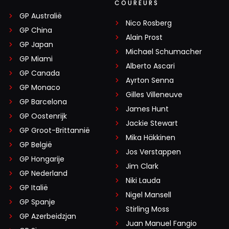
COUREURS
GP Australië
Nico Rosberg
GP China
Alain Prost
GP Japan
Michael Schumacher
GP Miami
Alberto Ascari
GP Canada
Ayrton Senna
GP Monaco
Gilles Villeneuve
GP Barcelona
James Hunt
GP Oostenrijk
Jackie Stewart
GP Groot-Brittannië
Mika Häkkinen
GP België
Jos Verstappen
GP Hongarije
Jim Clark
GP Nederland
Niki Lauda
GP Italië
Nigel Mansell
GP Spanje
Stirling Moss
GP Azerbeidzjan
Juan Manuel Fangio