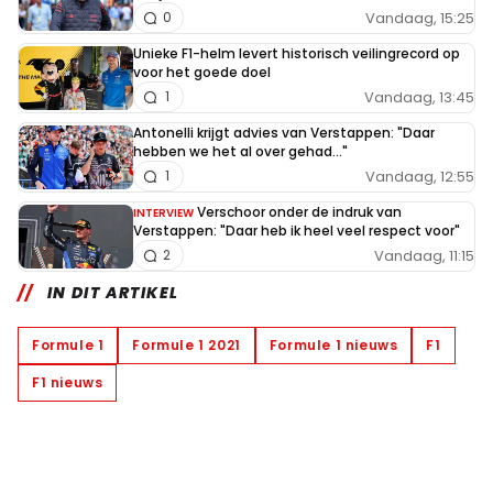
Vandaag, 15:25
0
Unieke F1-helm levert historisch veilingrecord op
voor het goede doel
Vandaag, 13:45
1
Antonelli krijgt advies van Verstappen: "Daar
hebben we het al over gehad..."
Vandaag, 12:55
1
Verschoor onder de indruk van
INTERVIEW
Verstappen: "Daar heb ik heel veel respect voor"
Vandaag, 11:15
2
IN DIT ARTIKEL
Formule 1
Formule 1 2021
Formule 1 nieuws
F1
F1 nieuws