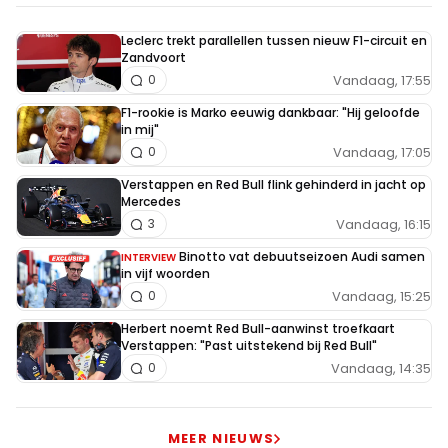
Leclerc trekt parallellen tussen nieuw F1-circuit en
Zandvoort
Vandaag, 17:55
0
F1-rookie is Marko eeuwig dankbaar: "Hij geloofde
in mij"
Vandaag, 17:05
0
Verstappen en Red Bull flink gehinderd in jacht op
Mercedes
Vandaag, 16:15
3
Binotto vat debuutseizoen Audi samen
INTERVIEW
in vijf woorden
Vandaag, 15:25
0
Herbert noemt Red Bull-aanwinst troefkaart
Verstappen: "Past uitstekend bij Red Bull"
Vandaag, 14:35
0
MEER NIEUWS