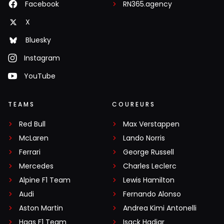
Facebook
RN365.agency
X
Bluesky
Instagram
YouTube
TEAMS
COUREURS
Red Bull
Max Verstappen
McLaren
Lando Norris
Ferrari
George Russell
Mercedes
Charles Leclerc
Alpine F1 Team
Lewis Hamilton
Audi
Fernando Alonso
Aston Martin
Andrea Kimi Antonelli
Haas F1 Team
Isack Hadjar