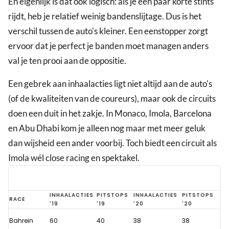
En eigenlijk is dat ook logisch: als je een paar korte stints
rijdt, heb je relatief weinig bandenslijtage. Dus is het
verschil tussen de auto's kleiner. Een eenstopper zorgt
ervoor dat je perfect je banden moet managen anders
val je ten prooi aan de oppositie.
Een gebrek aan inhaalacties ligt niet altijd aan de auto's
(of de kwaliteiten van de coureurs), maar ook de circuits
doen een duit in het zakje. In Monaco, Imola, Barcelona
en Abu Dhabi kom je alleen nog maar met meer geluk
dan wijsheid een ander voorbij. Toch biedt een circuit als
Imola wél close racing en spektakel.
Waarom
INHAALACTIES
PITSTOPS
INHAALACTIES
PITSTOPS
RACE
'19
'19
'20
'20
er
Bahrein
60
40
38
38
in