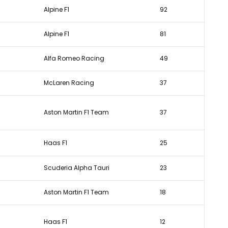
Alpine F1
92
Alpine F1
81
Alfa Romeo Racing
49
McLaren Racing
37
Aston Martin F1 Team
37
Haas F1
25
Scuderia Alpha Tauri
23
Aston Martin F1 Team
18
Haas F1
12