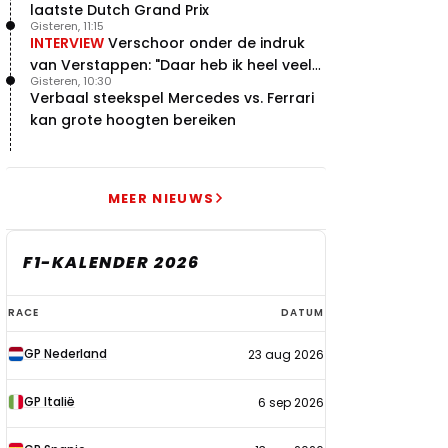
laatste Dutch Grand Prix
Gisteren, 11:15
INTERVIEW
Verschoor onder de indruk
van Verstappen: "Daar heb ik heel veel
Gisteren, 10:30
respect voor"
Verbaal steekspel Mercedes vs. Ferrari
kan grote hoogten bereiken
MEER NIEUWS
F1-KALENDER 2026
F1-
RACE
DATUM
kalender
GP Nederland
23 aug 2026
2026
GP Italië
6 sep 2026