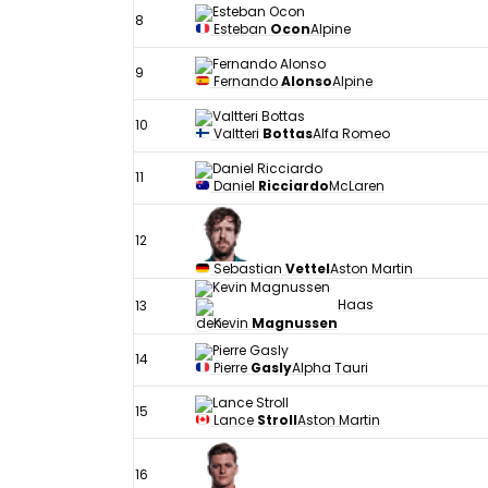
8
Esteban
Ocon
Alpine
9
Fernando
Alonso
Alpine
10
Valtteri
Bottas
Alfa Romeo
11
Daniel
Ricciardo
McLaren
12
Sebastian
Vettel
Aston Martin
Haas
13
Kevin
Magnussen
14
Pierre
Gasly
Alpha Tauri
15
Lance
Stroll
Aston Martin
16