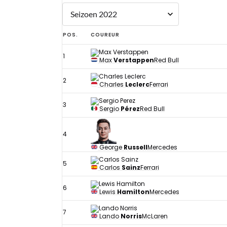
POS.
COUREUR
1
Max
Verstappen
Red Bull
2
Charles
Leclerc
Ferrari
3
Sergio
Pérez
Red Bull
4
George
Russell
Mercedes
5
Carlos
Sainz
Ferrari
6
Lewis
Hamilton
Mercedes
7
Lando
Norris
McLaren