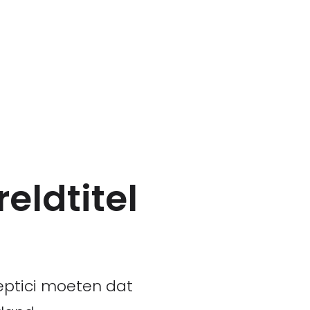
eldtitel
eptici moeten dat