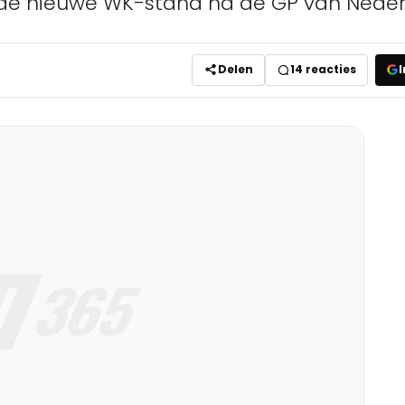
r de nieuwe WK-stand na de GP van Neder
Delen
14
reacties
I