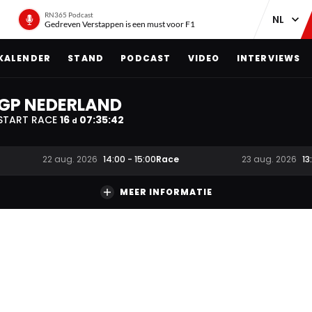
RN365 Podcast
Gedreven Verstappen is een must voor F1
KALENDER
STAND
PODCAST
VIDEO
INTERVIEWS
GP NEDERLAND
START RACE
16
07
:
35
:
41
d
Race
22 aug. 2026
14:00
-
15:00
23 aug. 2026
13
MEER INFORMATIE