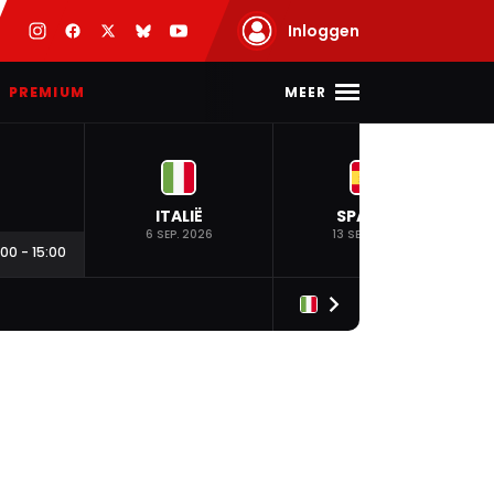
Inloggen
MEER
PREMIUM
ITALIË
SPANJE
6 SEP. 2026
13 SEP. 2026
:00
-
15:00