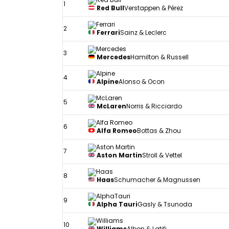
1
Red Bull
Verstappen & Pérez
2
Ferrari
Sainz & Leclerc
3
Mercedes
Hamilton & Russell
4
Alpine
Alonso & Ocon
5
McLaren
Norris & Ricciardo
6
Alfa Romeo
Bottas & Zhou
7
Aston Martin
Stroll & Vettel
8
Haas
Schumacher & Magnussen
9
Alpha Tauri
Gasly & Tsunoda
10
Williams
Albon & Latifi