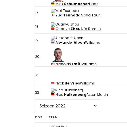
Mick
Schumacher
Haas
17
Yuki
Tsunoda
Alpha Tauri
18
Guanyu
Zhou
Alfa Romeo
19
Alexander
Albon
Williams
20
Nicholas
Latifi
Williams
21
Nyck
de Vries
Williams
22
Nico
Hulkenberg
Aston Martin
POS.
TEAM