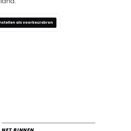
land.
nstellen als voorkeursbron
NET BINNEN