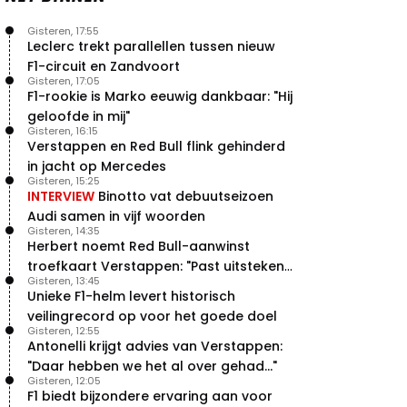
Gisteren, 17:55
Leclerc trekt parallellen tussen nieuw
F1-circuit en Zandvoort
Gisteren, 17:05
F1-rookie is Marko eeuwig dankbaar: "Hij
geloofde in mij"
Gisteren, 16:15
Verstappen en Red Bull flink gehinderd
in jacht op Mercedes
Gisteren, 15:25
INTERVIEW
Binotto vat debuutseizoen
Audi samen in vijf woorden
Gisteren, 14:35
Herbert noemt Red Bull-aanwinst
troefkaart Verstappen: "Past uitstekend
Gisteren, 13:45
bij Red Bull"
Unieke F1-helm levert historisch
veilingrecord op voor het goede doel
Gisteren, 12:55
Antonelli krijgt advies van Verstappen:
"Daar hebben we het al over gehad..."
Gisteren, 12:05
F1 biedt bijzondere ervaring aan voor