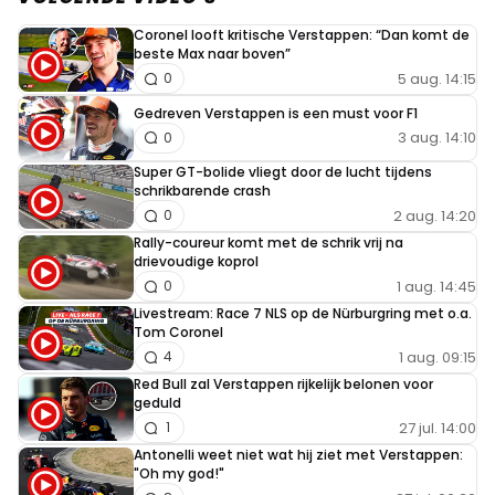
outing op de zachtste banden en die zijn na een
Coronel looft kritische Verstappen: “Dan komt de
onbeduidende spin en extra rondje heus ook nog wel
beste Max naar boven”
sneller hoor.
5 aug. 14:15
0
Gedreven Verstappen is een must voor F1
Dit bericht is aangepast op:
13-03
3 aug. 14:10
0
Super GT-bolide vliegt door de lucht tijdens
schrikbarende crash
FastLane
2 aug. 14:20
0
13 maart 2022 12:39
Rally-coureur komt met de schrik vrij na
drievoudige koprol
Iedereen houdt iets achter. Niemand weet waar ze exact
1 aug. 14:45
0
staan. Duidelijk is dat Merc en McL een probleem hebben
Livestream: Race 7 NLS op de Nürburgring met o.a.
We weten ook dat ze dat kunnen en zullen oplossen. Mss
Tom Coronel
al bij de start van het seizoen. Alle teams moeten nog
1 aug. 09:15
4
veel ontwikkelen, we moeten het rustig afwachten. Ik ben
Red Bull zal Verstappen rijkelijk belonen voor
geduld
fan van Max en hoop dus dat RBR de beste wordt.
27 jul. 14:00
1
Antonelli weet niet wat hij ziet met Verstappen:
"Oh my god!"