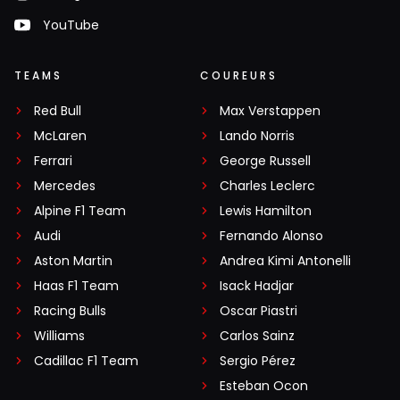
YouTube
TEAMS
COUREURS
Red Bull
Max Verstappen
McLaren
Lando Norris
Ferrari
George Russell
Mercedes
Charles Leclerc
Alpine F1 Team
Lewis Hamilton
Audi
Fernando Alonso
Aston Martin
Andrea Kimi Antonelli
Haas F1 Team
Isack Hadjar
Racing Bulls
Oscar Piastri
Williams
Carlos Sainz
Cadillac F1 Team
Sergio Pérez
Esteban Ocon