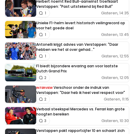
mogelijkheid dat ze alweer bevoordeeld worden
Herbert noemt Red Bull-aanwinst troefkaart
Verstappen: "Past uitstekend bij Red Bull"
en geen straf krijgen boven de markt blijft
Gisteren, 14:35
1
hangen. Hoe langer het duurt hoe groter de
Unieke F1-helm levert historisch veilingrecord op
bezorgdheid dat juist dit gaat gebeuren want
voor het goede doel
men weet heel goed dat van uitstel meestal
Gisteren, 13:45
1
afstel komt.
Antonelli krijgt advies van Verstappen: "Daar
hebben we het al over gehad..."
Dit bericht is aangepast op:
13-03
Gisteren, 12:55
1
F1 biedt bijzondere ervaring aan voor laatste
T0N71
Dutch Grand Prix
Gisteren, 12:05
2
13 maart 2022 20:32
@vince : je hebt gelijk qua onnodige lange
Verschoor onder de indruk van
INTERVIEW
Verstappen: "Daar heb ik heel veel respect voor"
beslissing tijd en bekendmaking … maar zolang
Gisteren, 11:15
2
er niets bekend is… heeft het geen zin om je op te
Verbaal steekspel Mercedes vs. Ferrari kan grote
winden …
hoogten bereiken
Gisteren, 10:30
3
VincZ
Verstappen pakt rapportcijfer 10 en schaart zich
13 maart 2022 22:31