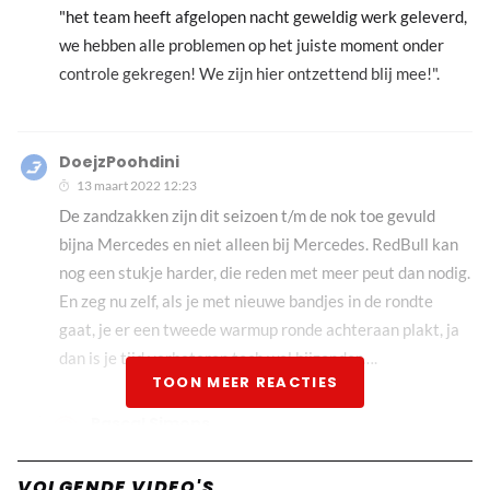
"het team heeft afgelopen nacht geweldig werk geleverd,
we hebben alle problemen op het juiste moment onder
controle gekregen! We zijn hier ontzettend blij mee!".
DoejzPoohdini
13 maart 2022 12:23
De zandzakken zijn dit seizoen t/m de nok toe gevuld
bijna Mercedes en niet alleen bij Mercedes. RedBull kan
nog een stukje harder, die reden met meer peut dan nodig.
En zeg nu zelf, als je met nieuwe bandjes in de rondte
gaat, je er een tweede warmup ronde achteraan plakt, ja
dan is je tijd verbeteren toch wel bijzonder….
TOON MEER REACTIES
Pascal Simons
13 maart 2022 12:59
Daar is niks bijzonders aan want het was zijn eerste
VOLGENDE VIDEO'S