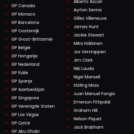
Alberto Ascari
GP Canada
Ayrton Senna
GP Monaco
Gilles Villeneuve
GP Barcelona
James Hunt
GP Oostenrijk
Jackie Stewart
GP Groot-Brittannië
Mika Häkkinen
GP België
Jos Verstappen
GP Hongarije
Jim Clark
GP Nederland
Niki Lauda
GP Italië
Nigel Mansell
GP Spanje
Stirling Moss
GP Azerbeidzjan
Juan Manuel Fangio
GP Singapore
Emerson Fittipaldi
GP Verenigde Staten
Graham Hill
GP Las Vegas
Nelson Piquet
GP Qatar
Jack Brabham
GP Abu Dhabi