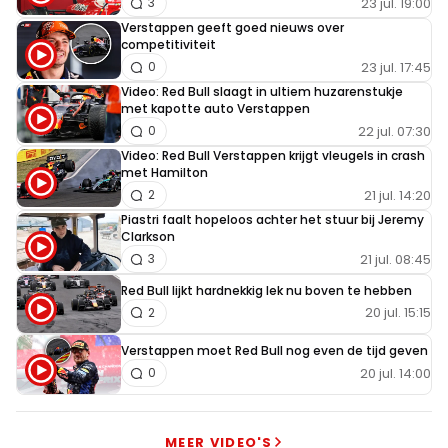
23 jul. 19:00
3
NetgeenverstandvanF1
Verstappen geeft goed nieuws over
13 maart 2022 13:15
competitiviteit
Eigenlijk wel lekker dat je Mercedes en HAM niet zo veel
23 jul. 17:45
0
hoort of ziet. De F1 is veel, veel leuker zonder al dat
Video: Red Bull slaagt in ultiem huzarenstukje
theater en drama.
met kapotte auto Verstappen
22 jul. 07:30
0
Video: Red Bull Verstappen krijgt vleugels in crash
met Hamilton
Marry
21 jul. 14:20
2
13 maart 2022 13:48
Piastri faalt hopeloos achter het stuur bij Jeremy
Clarkson
Het klinkt misschien complotdenkerig, maar stel dat MB
21 jul. 08:45
3
al weet dat ze een gridstraf krijgen voor het niet
Red Bull lijkt hardnekkig lek nu boven te hebben
verschijnen op het FIA-gala. Dan gaan ze niet voluit in de
20 jul. 15:15
2
qualy volgende week, maar weten precies wat de
concurrentie in huis heeft.
Verstappen moet Red Bull nog even de tijd geven
20 jul. 14:00
0
Patrick4500
MEER VIDEO'S
13 maart 2022 14:55