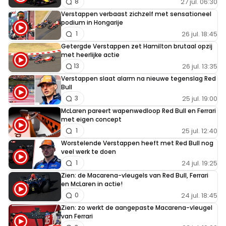
27 jul. 06:30
jack@zz
8
13 maart 2022 12:44
Verstappen verbaast zichzelf met sensationeel
podium in Hongarije
Ik heb jammer genoeg geen beelden van Wolf gezien
26 jul. 18:45
1
tijdens de testdagen in Bahrein, zijn gezicht spreekt meer
Getergde Verstappen zet Hamilton brutaal opzij
de waarheid dan zijn mond ooit kan
met heerlijke actie
26 jul. 13:35
13
Verstappen slaat alarm na nieuwe tegenslag Red
Wabse
Bull
13 maart 2022 17:01
25 jul. 19:00
3
Die was druk bij RT, andere speciale operaties aan
McLaren pareert wapenwedloop Red Bull en Ferrari
met eigen concept
het verdraaien
25 jul. 12:40
1
Worstelende Verstappen heeft met Red Bull nog
tjiwk gew ed notlimaH
veel werk te doen
24 jul. 19:25
14 maart 2022 08:35
1
Zien: de Macarena-vleugels van Red Bull, Ferrari
Beetje rare opmerking. Denk na voordat je op
en McLaren in actie!
reageren tikt.
24 jul. 18:45
0
Zien: zo werkt de aangepaste Macarena-vleugel
van Ferrari