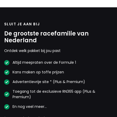
don't want de meningen globaal gezien zijn
hierover zeer verdeeld dus hopen ze dat de zaak
een zachte dood sterft door een beslissing zo
SLUIT JE AAN BIJ
lang mogelijk uit te stellen.
De grootste racefamilie van
Dit bericht is aangepast op:
13-03
Nederland
Ontdek welk pakket bij jou past
Rene1968
Altijd meepraten over de Formule 1
13 maart 2022 16:53
Iedereen weet wat ze zeggen is altijd het
Kans maken op toffe prijzen
tegenovergestelde, wat is hier nu zo nieuw aan.
Advertentievrije site * (Plus & Premium)
Toegang tot de exclusieve RN365 app (Plus &
Premium)
Meepraten? Dat kan! Je hoeft je alleen maar aan te
En nog veel meer…
melden met een RN365-account.