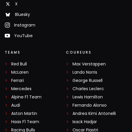
X
Bluesky
Instagram
YouTube
TEAMS
COUREURS
Red Bull
Max Verstappen
McLaren
Lando Norris
Ferrari
George Russell
Mercedes
Charles Leclerc
Alpine F1 Team
Lewis Hamilton
Audi
Fernando Alonso
Aston Martin
Andrea Kimi Antonelli
Haas F1 Team
Isack Hadjar
Racing Bulls
Oscar Piastri