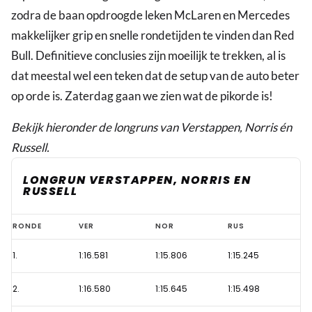
zodra de baan opdroogde leken McLaren en Mercedes
makkelijker grip en snelle rondetijden te vinden dan Red
Bull. Definitieve conclusies zijn moeilijk te trekken, al is
dat meestal wel een teken dat de setup van de auto beter
op orde is. Zaterdag gaan we zien wat de pikorde is!
Bekijk hieronder de longruns van Verstappen, Norris én
Russell.
LONGRUN VERSTAPPEN, NORRIS EN
RUSSELL
Data
RONDE
VER
NOR
RUS
tonen
1.
1:16.581
1:15.806
1:15.245
aan:
Verstappen
2.
1:16.580
1:15.645
1:15.498
moet