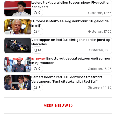
Leclerc trekt parallellen tussen nieuw F1-circuit en
Zandvoort
Gisteren, 17:55
0
F1-rookie is Marko eeuwig dankbaar: "Hij geloofde
in mij"
Gisteren, 17:05
0
Verstappen en Red Bull flink gehinderd in jacht op
Mercedes
Gisteren, 16:15
10
Binotto vat debuutseizoen Audi samen
INTERVIEW
in vijf woorden
Gisteren, 15:25
0
Herbert noemt Red Bull-aanwinst troefkaart
Verstappen: "Past uitstekend bij Red Bull"
Gisteren, 14:35
1
MEER NIEUWS