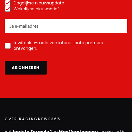
Dagelijkse nieuwsupdate
Wekelijkse nieuwsbrief
Ik wil ook e-mails van interessante partners
ontvangen.
ABONNEREN
OVER RACINGNEWS365
Het
laatste Formule 1
en
Max Verstappen
nieuws vind je