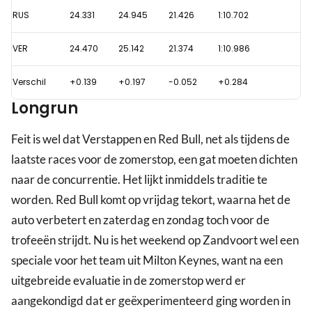
tonen
RUS
24.331
24.945
21.426
1:10.702
aan:
Verstappen
VER
24.470
25.142
21.374
1:10.986
moet
gat
Verschil
+0.139
+0.197
-0.052
+0.284
naar
Longrun
concurrentie
dichten,
Feit is wel dat Verstappen en Red Bull, net als tijdens de
maar
laatste races voor de zomerstop, een gat moeten dichten
mag
naar de concurrentie. Het lijkt inmiddels traditie te
optimistisch
worden. Red Bull komt op vrijdag tekort, waarna het de
zijn
auto verbetert en zaterdag en zondag toch voor de
trofeeën strijdt. Nu is het weekend op Zandvoort wel een
speciale voor het team uit Milton Keynes, want na een
uitgebreide evaluatie in de zomerstop werd er
aangekondigd dat er geëxperimenteerd ging worden in