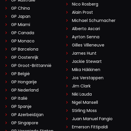
GP Australië
Nico Rosberg
GP China
Alain Prost
GP Japan
Michael Schumacher
GP Miami
Alberto Ascari
GP Canada
Ayrton Senna
GP Monaco
Gilles Villeneuve
GP Barcelona
James Hunt
GP Oostenrijk
Jackie Stewart
GP Groot-Brittannië
Mika Häkkinen
GP België
Jos Verstappen
GP Hongarije
Jim Clark
GP Nederland
Niki Lauda
GP Italië
Nigel Mansell
GP Spanje
Stirling Moss
GP Azerbeidzjan
Juan Manuel Fangio
GP Singapore
Emerson Fittipaldi