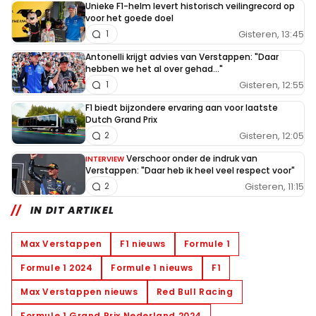
Unieke F1-helm levert historisch veilingrecord op
voor het goede doel
Gisteren, 13:45
1
Antonelli krijgt advies van Verstappen: "Daar
hebben we het al over gehad..."
Gisteren, 12:55
1
F1 biedt bijzondere ervaring aan voor laatste
Dutch Grand Prix
Gisteren, 12:05
2
Verschoor onder de indruk van
INTERVIEW
Verstappen: "Daar heb ik heel veel respect voor"
Gisteren, 11:15
2
IN DIT ARTIKEL
Max Verstappen
F1 nieuws
Formule 1
Formule 1 2024
Formule 1 nieuws
F1
Max Verstappen nieuws
Red Bull Racing
Formule 1 Grand Prix Nederland 2024