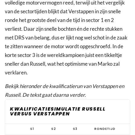
volledige motorvermogen reed, terwijl uit het vergelijk
van de sectortijden blijkt dat Verstappen in zijn snelle
ronde het grootste deel van de tijd in sector 1 en 2
verliest. Daar zijn snelle bochten én de rechte stukken
met DRS van belang, dus er lijkt nog wel schot in de zaak
te zitten wanneer de motor wordt opgeschroefd. In de
korte sector 3 is de wereldkampioen juist een tikkeltje
sneller dan Russell, wat het optimisme van Marko zal
verklaren.
Bekijk hieronder de kwalificatierun van Verstappen en
Russell. De tekst gaat daarna verder.
KWALIFICATIESIMULATIE RUSSELL
VERSUS VERSTAPPEN
Data
S1
S2
S3
RONDETIJD