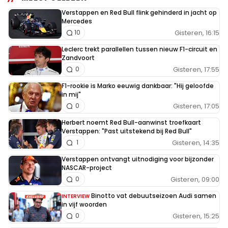
Verstappen en Red Bull flink gehinderd in jacht op
Mercedes
Gisteren, 16:15
10
Leclerc trekt parallellen tussen nieuw F1-circuit en
Zandvoort
Gisteren, 17:55
0
F1-rookie is Marko eeuwig dankbaar: "Hij geloofde
in mij"
Gisteren, 17:05
0
Herbert noemt Red Bull-aanwinst troefkaart
Verstappen: "Past uitstekend bij Red Bull"
Gisteren, 14:35
1
Verstappen ontvangt uitnodiging voor bijzonder
NASCAR-project
Gisteren, 09:00
0
Binotto vat debuutseizoen Audi samen
INTERVIEW
in vijf woorden
Gisteren, 15:25
0