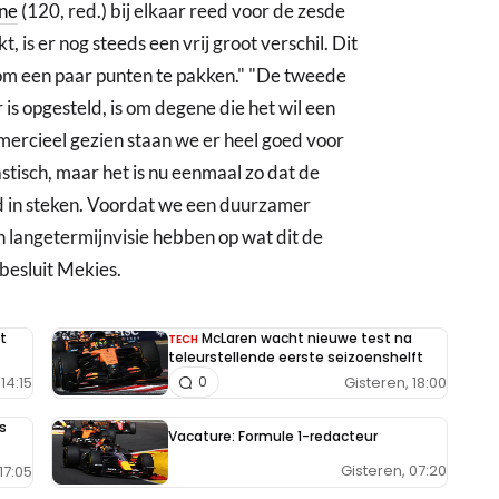
ine
(120, red.) bij elkaar reed voor de zesde
t, is er nog steeds een vrij groot verschil. Dit
 om een paar punten te pakken." "De tweede
s opgesteld, is om degene die het wil een
ercieel gezien staan we er heel goed voor
astisch, maar het is nu eenmaal zo dat de
 in steken. Voordat we een duurzamer
 langetermijnvisie hebben op wat dit de
besluit Mekies.
t
McLaren wacht nieuwe test na
TECH
teleurstellende eerste seizoenshelft
14:15
Gisteren, 18:00
0
s
Vacature: Formule 1-redacteur
Gisteren, 07:20
17:05