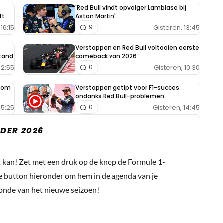
'Red Bull vindt opvolger Lambiase bij
ft
Aston Martin'
16:15
Gisteren, 13:45
9
Verstappen en Red Bull voltooien eerste
tand
comeback van 2026
12:55
Gisteren, 10:30
0
e om
Verstappen getipt voor F1-succes
ondanks Red Bull-problemen
15:25
Gisteren, 14:45
0
DER 2026
t kan! Zet met een druk op de knop de Formule 1-
e button hieronder om hem in de agenda van je
conde van het nieuwe seizoen!