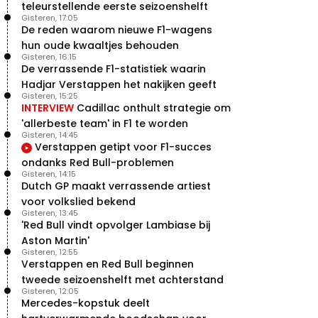
teleurstellende eerste seizoenshelft
Gisteren, 17:05
De reden waarom nieuwe F1-wagens
hun oude kwaaltjes behouden
Gisteren, 16:15
De verrassende F1-statistiek waarin
Hadjar Verstappen het nakijken geeft
Gisteren, 15:25
INTERVIEW
Cadillac onthult strategie om
'allerbeste team' in F1 te worden
Gisteren, 14:45
Verstappen getipt voor F1-succes
ondanks Red Bull-problemen
Gisteren, 14:15
Dutch GP maakt verrassende artiest
voor volkslied bekend
Gisteren, 13:45
'Red Bull vindt opvolger Lambiase bij
Aston Martin'
Gisteren, 12:55
Verstappen en Red Bull beginnen
tweede seizoenshelft met achterstand
Gisteren, 12:05
Mercedes-kopstuk deelt