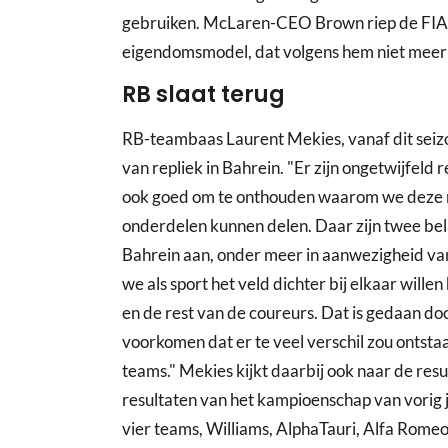
gebruiken. McLaren-CEO Brown riep de FIA op
eigendomsmodel, dat volgens hem niet meer va
RB slaat terug
RB-teambaas Laurent Mekies, vanaf dit seizo
van repliek in Bahrein. "Er zijn ongetwijfeld
ook goed om te onthouden waarom we deze 
onderdelen kunnen delen. Daar zijn twee bel
Bahrein aan, onder meer in aanwezigheid va
we als sport het veld dichter bij elkaar wille
en de rest van de coureurs. Dat is gedaan do
voorkomen dat er te veel verschil zou ontst
teams." Mekies kijkt daarbij ook naar de resul
resultaten van het kampioenschap van vorig ja
vier teams, Williams, AlphaTauri, Alfa Romeo 