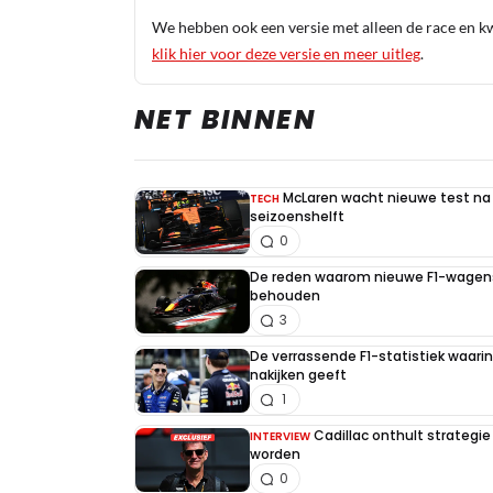
We hebben ook een versie met alleen de race en kwa
klik hier voor deze versie en meer uitleg
.
NET BINNEN
McLaren wacht nieuwe test na 
TECH
seizoenshelft
0
De reden waarom nieuwe F1-wagens
behouden
3
De verrassende F1-statistiek waari
nakijken geeft
1
Cadillac onthult strategie
INTERVIEW
worden
0