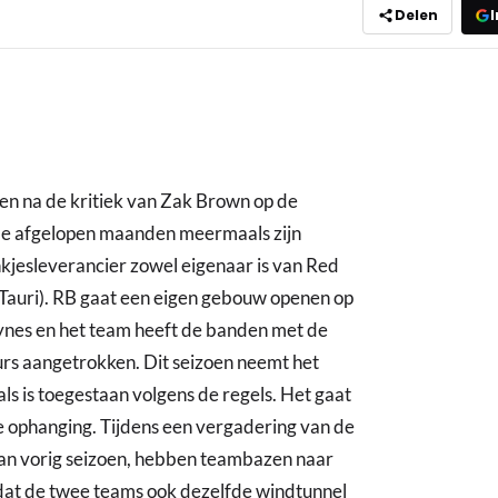
Delen
I
n na de kritiek van Zak Brown op de
de afgelopen maanden meermaals zijn
nkjesleverancier zowel eigenaar is van Red
Tauri). RB gaat een eigen gebouw openen op
ynes en het team heeft de banden met de
rs aangetrokken. Dit seizoen neemt het
s is toegestaan volgens de regels. Het gaat
 ophanging. Tijdens een vergadering van de
an vorig seizoen, hebben teambazen naar
t dat de twee teams ook dezelfde windtunnel