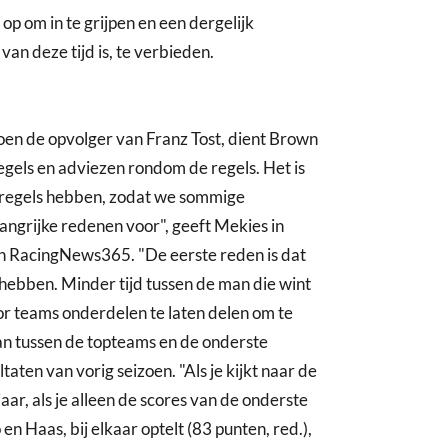
 om in te grijpen en een dergelijk
n deze tijd is, te verbieden.
en de opvolger van Franz Tost, dient Brown
 regels en adviezen rondom de regels. Het is
regels hebben, zodat we sommige
angrijke redenen voor", geeft Mekies in
n RacingNews365. "De eerste reden is dat
n hebben. Minder tijd tussen de man die wint
or teams onderdelen te laten delen om te
aan tussen de topteams en de onderste
taten van vorig seizoen. "Als je kijkt naar de
ar, als je alleen de scores van de onderste
en Haas, bij elkaar optelt (83 punten, red.),