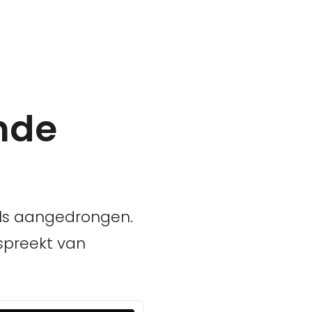
ende
els aangedrongen.
 spreekt van