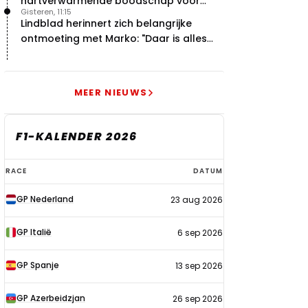
hartverwarmende boodschap voor
Gisteren, 11:15
overstap naar Red Bull
Lindblad herinnert zich belangrijke
ontmoeting met Marko: "Daar is alles
echt begonnen"
MEER NIEUWS
F1-KALENDER 2026
F1-
RACE
DATUM
kalender
GP Nederland
23 aug 2026
2026
GP Italië
6 sep 2026
GP Spanje
13 sep 2026
GP Azerbeidzjan
26 sep 2026