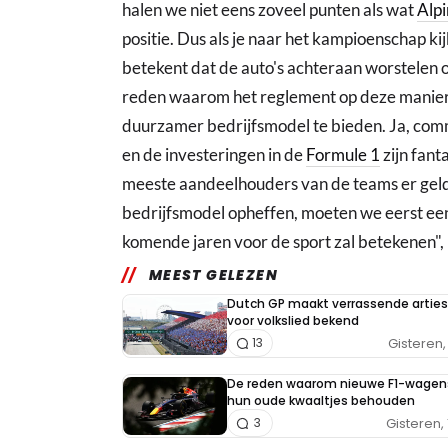
halen we niet eens zoveel punten als wat
Alp
positie. Dus als je naar het kampioenschap kijk
betekent dat de auto's achteraan worstelen
reden waarom het reglement op deze manier i
duurzamer bedrijfsmodel te bieden. Ja, comm
en de investeringen in de
Formule 1
zijn fant
meeste aandeelhouders van de teams er geld
bedrijfsmodel opheffen, moeten we eerst een
komende jaren voor de sport zal betekenen", 
MEEST GELEZEN
Dutch GP maakt verrassende arties
voor volkslied bekend
Gisteren, 
13
De reden waarom nieuwe F1-wagen
hun oude kwaaltjes behouden
Gisteren, 
3