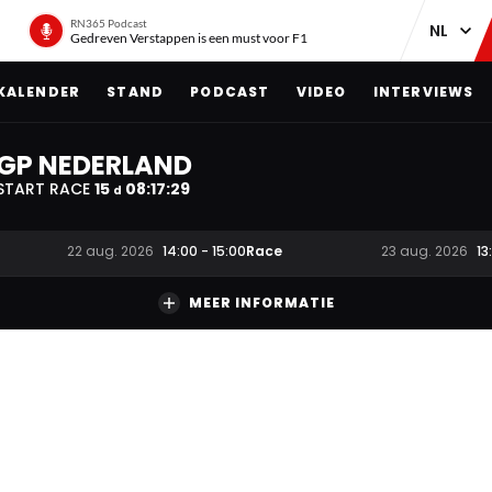
RN365 Podcast
Gedreven Verstappen is een must voor F1
KALENDER
STAND
PODCAST
VIDEO
INTERVIEWS
GP NEDERLAND
START RACE
15
08
:
17
:
29
d
Race
22 aug. 2026
14:00
-
15:00
23 aug. 2026
13
MEER INFORMATIE