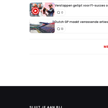
Verstappen getipt voor F1-succes 
0
Dutch GP maakt verrassende artiest
13
M
SLUIT JE AAN BIJ