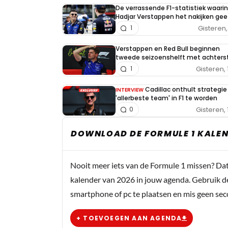
De verrassende F1-statistiek waarin
Hadjar Verstappen het nakijken gee
Gisteren, 
1
Verstappen en Red Bull beginnen
tweede seizoenshelft met achters
Gisteren, 
1
Cadillac onthult strategi
INTERVIEW
'allerbeste team' in F1 te worden
Gisteren, 
0
DOWNLOAD DE FORMULE 1 KALEN
Nooit meer iets van de Formule 1 missen? Da
kalender van 2026 in jouw agenda. Gebruik d
smartphone of pc te plaatsen en mis geen se
+ TOEVOEGEN AAN AGENDA