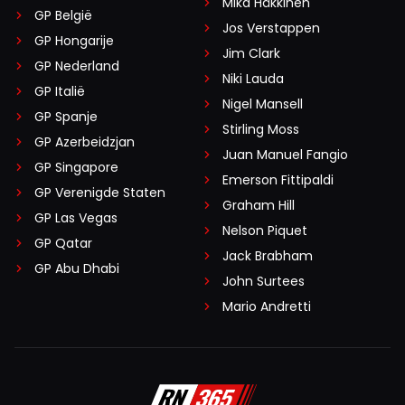
Mika Häkkinen
GP België
Jos Verstappen
GP Hongarije
Jim Clark
GP Nederland
Niki Lauda
GP Italië
Nigel Mansell
GP Spanje
Stirling Moss
GP Azerbeidzjan
Juan Manuel Fangio
GP Singapore
Emerson Fittipaldi
GP Verenigde Staten
Graham Hill
GP Las Vegas
Nelson Piquet
GP Qatar
Jack Brabham
GP Abu Dhabi
John Surtees
Mario Andretti