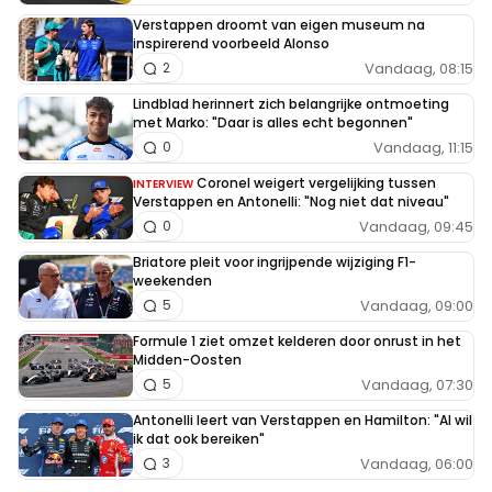
Verstappen droomt van eigen museum na
inspirerend voorbeeld Alonso
Vandaag, 08:15
2
Lindblad herinnert zich belangrijke ontmoeting
met Marko: "Daar is alles echt begonnen"
Vandaag, 11:15
0
Coronel weigert vergelijking tussen
INTERVIEW
Verstappen en Antonelli: "Nog niet dat niveau"
Vandaag, 09:45
0
Briatore pleit voor ingrijpende wijziging F1-
weekenden
Vandaag, 09:00
5
Formule 1 ziet omzet kelderen door onrust in het
Midden-Oosten
Vandaag, 07:30
5
Antonelli leert van Verstappen en Hamilton: "Al wil
ik dat ook bereiken"
Vandaag, 06:00
3