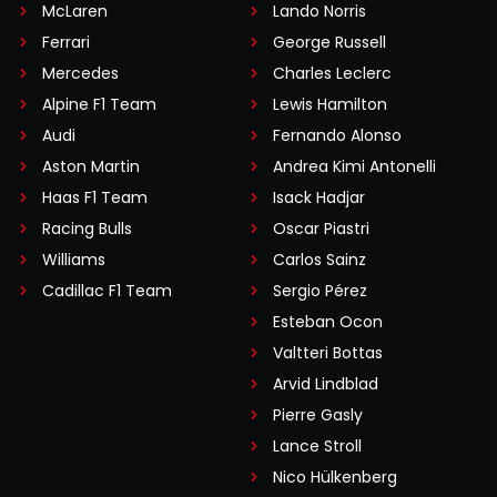
McLaren
Lando Norris
Ferrari
George Russell
Mercedes
Charles Leclerc
Alpine F1 Team
Lewis Hamilton
Audi
Fernando Alonso
Aston Martin
Andrea Kimi Antonelli
Haas F1 Team
Isack Hadjar
Racing Bulls
Oscar Piastri
Williams
Carlos Sainz
Cadillac F1 Team
Sergio Pérez
Esteban Ocon
Valtteri Bottas
Arvid Lindblad
Pierre Gasly
Lance Stroll
Nico Hülkenberg