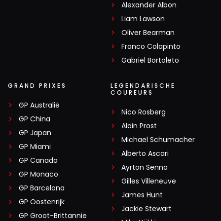
Alexander Albon
Liam Lawson
Oliver Bearman
Franco Colapinto
Gabriel Bortoleto
GRAND PRIXES
LEGENDARISCHE
COUREURS
GP Australië
Nico Rosberg
GP China
Alain Prost
GP Japan
Michael Schumacher
GP Miami
Alberto Ascari
GP Canada
Ayrton Senna
GP Monaco
Gilles Villeneuve
GP Barcelona
James Hunt
GP Oostenrijk
Jackie Stewart
GP Groot-Brittannië