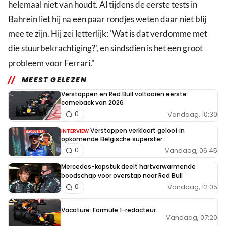
helemaal niet van houdt. Al tijdens de eerste tests in
Bahrein liet hij na een paar rondjes weten daar niet blij
mee te zijn. Hij zei letterlijk: 'Wat is dat verdomme met
die stuurbekrachtiging?', en sindsdien is het een groot
probleem voor Ferrari."
MEEST GELEZEN
Verstappen en Red Bull voltooien eerste
comeback van 2026
Vandaag, 10:30
0
Verstappen verklaart geloof in
INTERVIEW
opkomende Belgische superster
Vandaag, 06:45
0
Mercedes-kopstuk deelt hartverwarmende
boodschap voor overstap naar Red Bull
Vandaag, 12:05
0
Vacature: Formule 1-redacteur
Vandaag, 07:20