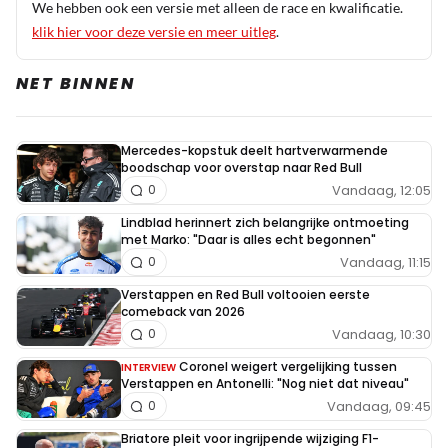
We hebben ook een versie met alleen de race en kwalificatie.
klik hier voor deze versie en meer uitleg
.
NET BINNEN
Mercedes-kopstuk deelt hartverwarmende
boodschap voor overstap naar Red Bull
Vandaag, 12:05
0
Lindblad herinnert zich belangrijke ontmoeting
met Marko: "Daar is alles echt begonnen"
Vandaag, 11:15
0
Verstappen en Red Bull voltooien eerste
comeback van 2026
Vandaag, 10:30
0
Coronel weigert vergelijking tussen
INTERVIEW
Verstappen en Antonelli: "Nog niet dat niveau"
Vandaag, 09:45
0
Briatore pleit voor ingrijpende wijziging F1-