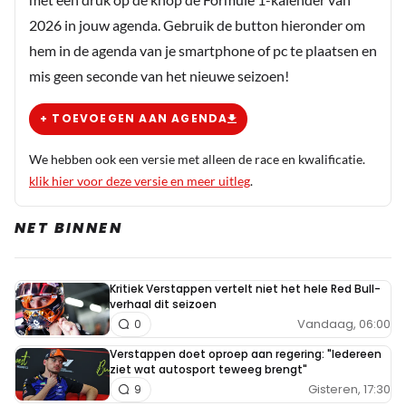
3 december 2020 14:42
2026 in jouw agenda. Gebruik de button hieronder om
Informatief artikel en terecht dat ze bij Bell Racing
hem in de agenda van je smartphone of pc te plaatsen en
Helmets trots zijn.
mis geen seconde van het nieuwe seizoen!
+ TOEVOEGEN AAN AGENDA
Meepraten? Dat kan! Je hoeft je alleen maar aan te
We hebben ook een versie met alleen de race en kwalificatie.
melden met een RN365-account.
klik hier voor deze versie en meer uitleg
.
INLOGGEN
AANMELDEN
NET BINNEN
Kritiek Verstappen vertelt niet het hele Red Bull-
verhaal dit seizoen
Vandaag, 06:00
0
Verstappen doet oproep aan regering: "Iedereen
ziet wat autosport teweeg brengt"
Gisteren, 17:30
9