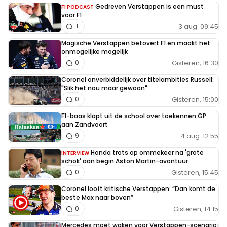
Gedreven Verstappen is een must
F1 PODCAST
voor F1
3 aug. 09:45
1
Magische Verstappen betovert F1 en maakt het
onmogelijke mogelijk
Gisteren, 16:30
0
Coronel onverbiddelijk over titelambities Russell:
"Slik het nou maar gewoon"
Gisteren, 15:00
0
F1-baas klapt uit de school over toekennen GP
aan Zandvoort
4 aug. 12:55
9
Honda trots op ommekeer na 'grote
INTERVIEW
schok' aan begin Aston Martin-avontuur
Gisteren, 15:45
0
Coronel looft kritische Verstappen: “Dan komt de
beste Max naar boven”
Gisteren, 14:15
0
Mercedes moet waken voor Verstappen-scenario: