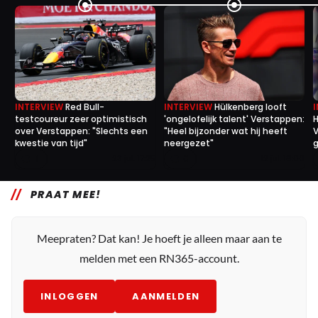
INTERVIEW
Red Bull-
INTERVIEW
Hülkenberg looft
testcoureur zeer optimistisch
'ongelofelijk talent' Verstappen:
H
over Verstappen: "Slechts een
"Heel bijzonder wat hij heeft
V
kwestie van tijd"
neergezet"
g
1
0
23 jul. 17:25
12 jul. 16:00
PRAAT MEE!
Meepraten? Dat kan! Je hoeft je alleen maar aan te
melden met een RN365-account.
INLOGGEN
AANMELDEN