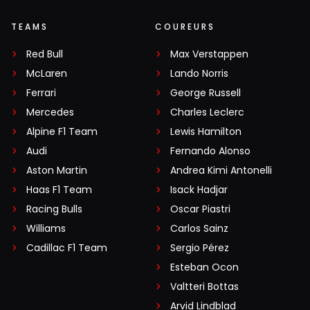
TEAMS
COUREURS
Red Bull
Max Verstappen
McLaren
Lando Norris
Ferrari
George Russell
Mercedes
Charles Leclerc
Alpine F1 Team
Lewis Hamilton
Audi
Fernando Alonso
Aston Martin
Andrea Kimi Antonelli
Haas F1 Team
Isack Hadjar
Racing Bulls
Oscar Piastri
Williams
Carlos Sainz
Cadillac F1 Team
Sergio Pérez
Esteban Ocon
Valtteri Bottas
Arvid Lindblad