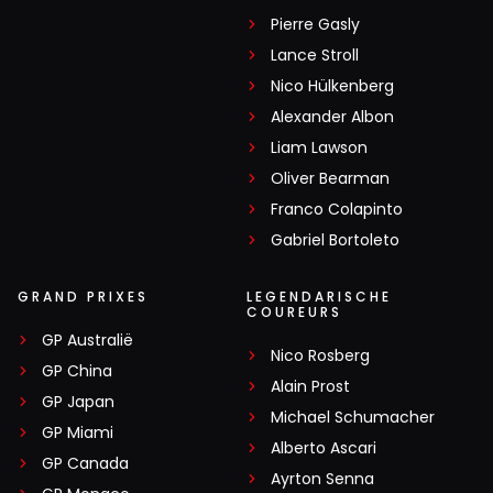
Pierre Gasly
Lance Stroll
Nico Hülkenberg
Alexander Albon
Liam Lawson
Oliver Bearman
Franco Colapinto
Gabriel Bortoleto
GRAND PRIXES
LEGENDARISCHE
COUREURS
GP Australië
Nico Rosberg
GP China
Alain Prost
GP Japan
Michael Schumacher
GP Miami
Alberto Ascari
GP Canada
Ayrton Senna