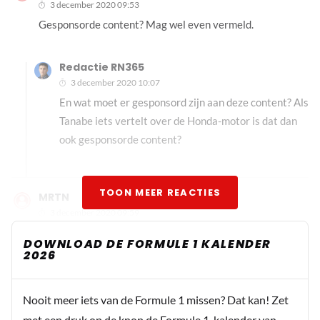
3 december 2020 09:53
Gesponsorde content? Mag wel even vermeld.
Redactie RN365
3 december 2020 10:07
En wat moet er gesponsord zijn aan deze content? Als
Tanabe iets vertelt over de Honda-motor is dat dan
ook gesponsorde content?
TOON MEER REACTIES
MRTN
3 december 2020 09:59
Beetje wollige praat na een titel die doet verwachten dat
DOWNLOAD DE FORMULE 1 KALENDER
er technieken uitgelegd gaan worden.
2026
Nooit meer iets van de Formule 1 missen? Dat kan! Zet
Eric1956
met een druk op de knop de Formule 1-kalender van