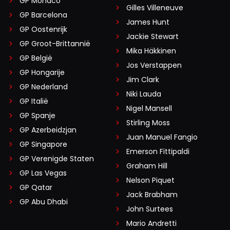
GP Monaco
Gilles Villeneuve
GP Barcelona
James Hunt
GP Oostenrijk
Jackie Stewart
GP Groot-Brittannië
Mika Häkkinen
GP België
Jos Verstappen
GP Hongarije
Jim Clark
GP Nederland
Niki Lauda
GP Italië
Nigel Mansell
GP Spanje
Stirling Moss
GP Azerbeidzjan
Juan Manuel Fangio
GP Singapore
Emerson Fittipaldi
GP Verenigde Staten
Graham Hill
GP Las Vegas
Nelson Piquet
GP Qatar
Jack Brabham
GP Abu Dhabi
John Surtees
Mario Andretti