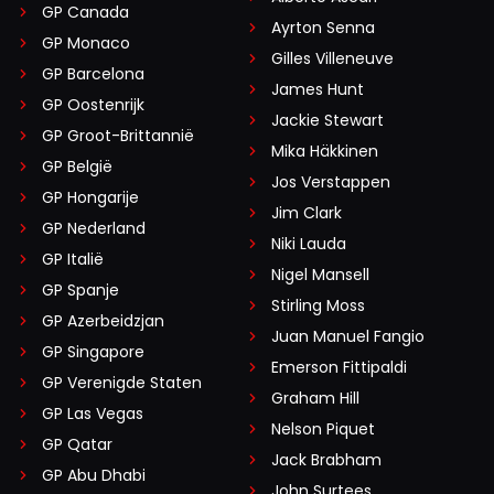
GP Canada
Ayrton Senna
GP Monaco
Gilles Villeneuve
GP Barcelona
James Hunt
GP Oostenrijk
Jackie Stewart
GP Groot-Brittannië
Mika Häkkinen
GP België
Jos Verstappen
GP Hongarije
Jim Clark
GP Nederland
Niki Lauda
GP Italië
Nigel Mansell
GP Spanje
Stirling Moss
GP Azerbeidzjan
Juan Manuel Fangio
GP Singapore
Emerson Fittipaldi
GP Verenigde Staten
Graham Hill
GP Las Vegas
Nelson Piquet
GP Qatar
Jack Brabham
GP Abu Dhabi
John Surtees