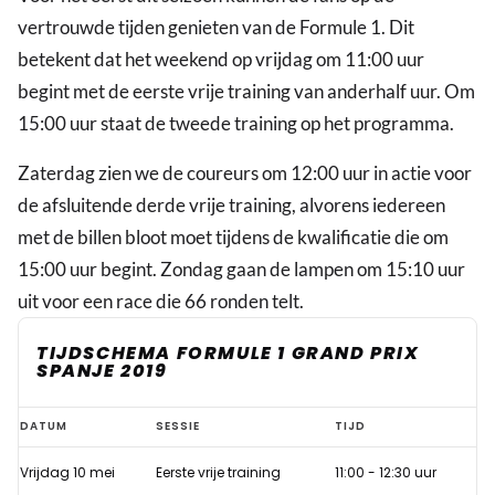
vertrouwde tijden genieten van de Formule 1. Dit
betekent dat het weekend op vrijdag om 11:00 uur
begint met de eerste vrije training van anderhalf uur. Om
15:00 uur staat de tweede training op het programma.
Zaterdag zien we de coureurs om 12:00 uur in actie voor
de afsluitende derde vrije training, alvorens iedereen
met de billen bloot moet tijdens de kwalificatie die om
15:00 uur begint. Zondag gaan de lampen om 15:10 uur
uit voor een race die 66 ronden telt.
TIJDSCHEMA FORMULE 1 GRAND PRIX
SPANJE 2019
Krijgt
DATUM
SESSIE
TIJD
Verstappen
Vrijdag 10 mei
Eerste vrije training
11:00 - 12:30 uur
een