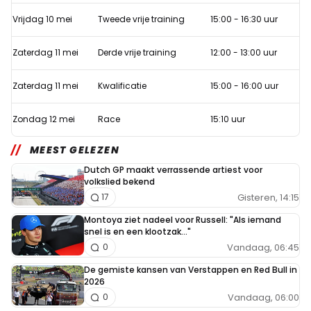
winnende
Vrijdag 10 mei
Tweede vrije training
15:00 - 16:30 uur
upgrade
van
Zaterdag 11 mei
Derde vrije training
12:00 - 13:00 uur
Red
Zaterdag 11 mei
Kwalificatie
15:00 - 16:00 uur
Bull
in
Zondag 12 mei
Race
15:10 uur
Spanje?
MEEST GELEZEN
Dutch GP maakt verrassende artiest voor
volkslied bekend
Gisteren, 14:15
17
Montoya ziet nadeel voor Russell: "Als iemand
snel is en een klootzak..."
Vandaag, 06:45
0
De gemiste kansen van Verstappen en Red Bull in
2026
Vandaag, 06:00
0