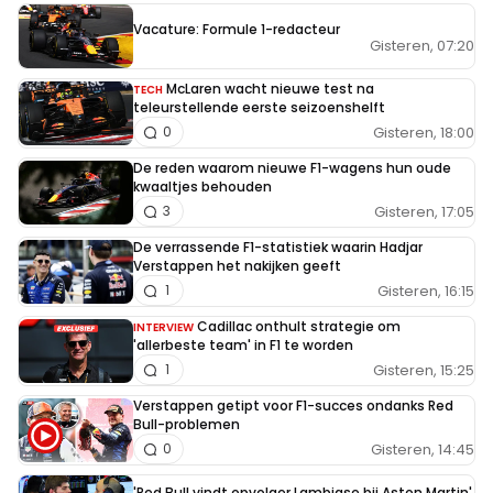
Vacature: Formule 1-redacteur
Gisteren, 07:20
McLaren wacht nieuwe test na
TECH
teleurstellende eerste seizoenshelft
Gisteren, 18:00
0
De reden waarom nieuwe F1-wagens hun oude
kwaaltjes behouden
Gisteren, 17:05
3
De verrassende F1-statistiek waarin Hadjar
Verstappen het nakijken geeft
Gisteren, 16:15
1
Cadillac onthult strategie om
INTERVIEW
'allerbeste team' in F1 te worden
Gisteren, 15:25
1
Verstappen getipt voor F1-succes ondanks Red
Bull-problemen
Gisteren, 14:45
0
'Red Bull vindt opvolger Lambiase bij Aston Martin'