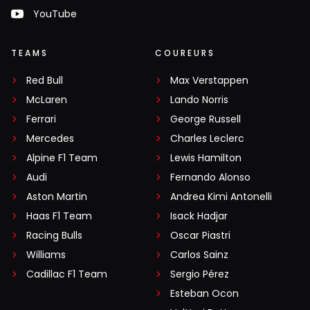
YouTube
TEAMS
COUREURS
Red Bull
Max Verstappen
McLaren
Lando Norris
Ferrari
George Russell
Mercedes
Charles Leclerc
Alpine F1 Team
Lewis Hamilton
Audi
Fernando Alonso
Aston Martin
Andrea Kimi Antonelli
Haas F1 Team
Isack Hadjar
Racing Bulls
Oscar Piastri
Williams
Carlos Sainz
Cadillac F1 Team
Sergio Pérez
Esteban Ocon