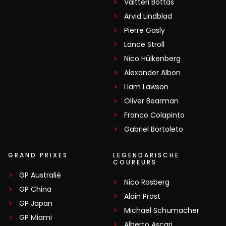
Valtteri Bottas
Arvid Lindblad
Pierre Gasly
Lance Stroll
Nico Hülkenberg
Alexander Albon
Liam Lawson
Oliver Bearman
Franco Colapinto
Gabriel Bortoleto
GRAND PRIXES
LEGENDARISCHE
COUREURS
GP Australië
Nico Rosberg
GP China
Alain Prost
GP Japan
Michael Schumacher
GP Miami
Alberto Ascari